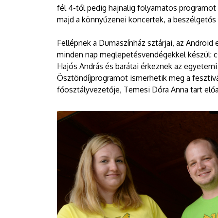
fél 4-től pedig hajnalig folyamatos programot
majd a könnyűzenei koncertek, a beszélgető
Fellépnek a Dumaszínház sztárjai, az Android 
minden nap meglepetésvendégekkel készül: c
Hajós András és barátai érkeznek az egyetem
Ösztöndíjprogramot ismerhetik meg a fesztivál
főosztályvezetője, Temesi Dóra Anna tart előa