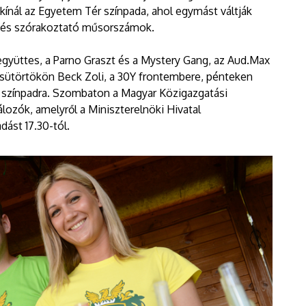
 kínál az Egyetem Tér színpada, ahol egymást váltják
s és szórakoztató műsorszámok.
együttes, a Parno Graszt és a Mystery Gang, az Aud.Max
sütörtökön Beck Zoli, a 30Y frontembere, pénteken
i színpadra. Szombaton a Magyar Közigazgatási
ozók, amelyről a Miniszterelnöki Hivatal
dást 17.30-tól.