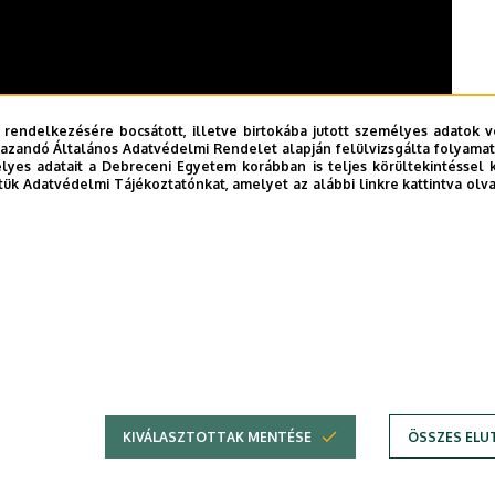
 rendelkezésére bocsátott, illetve birtokába jutott személyes adatok v
azandó Általános Adatvédelmi Rendelet alapján felülvizsgálta folyamata
yes adatait a Debreceni Egyetem korábban is teljes körültekintéssel 
tük Adatvédelmi Tájékoztatónkat, amelyet az alábbi linkre kattintva olv
KIVÁLASZTOTTAK MENTÉSE
ÖSSZES ELU
DEBRECENI EGYETEM
Adatvédel
Adatvédelem