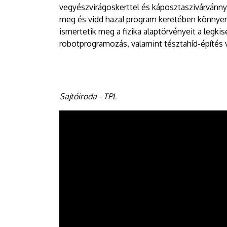
vegyészvirágoskerttel és káposztaszivárvánnya
meg és vidd haza! program keretében könnyen
ismertetik meg a fizika alaptörvényeit a legki
robotprogramozás, valamint tésztahíd-építés v
Sajtóiroda - TPL