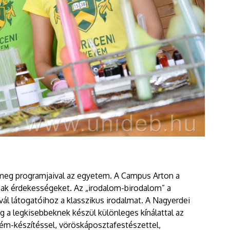
k meg programjaival az egyetem. A Campus Arton a
lnak érdekességeket. Az „irodalom-birodalom” a
ivál látogatóihoz a klasszikus irodalmat. A Nagyerdei
g a legkisebbeknek készül különleges kínálattal az
ém-készítéssel, vöröskáposztafestészettel,