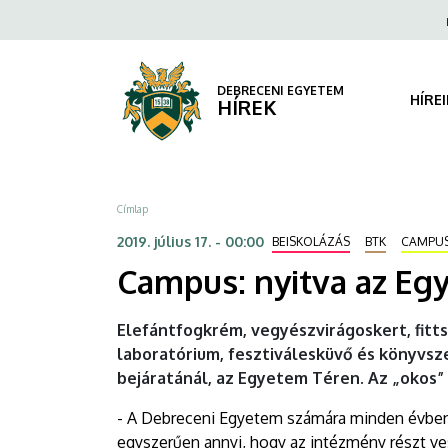
Campus:
Ugrás
Fels
a
navi
nyitva
tartalomra
az
DEBRECENI EGYETEM
HÍRE
HÍREK
Egyetem
Tér
Morzsa
Címlap
|
2019. július 17. - 00:00
BEISKOLÁZÁS
BTK
CAMPUS
DEBRECENI
Campus: nyitva az Eg
EGYETEM
Elefántfogkrém, vegyészvirágoskert, fittsé
laboratórium, fesztiválesküvő és könyvsze
bejáratánál, az Egyetem Téren. Az „okos”
- A Debreceni Egyetem számára minden évbe
egyszerűen annyi, hogy az intézmény részt v