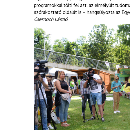
programokkal tölti fel azt, az elmélyült tudo
szórakoztató oldalát is – hangsúlyozta az E
Csernoch László
.