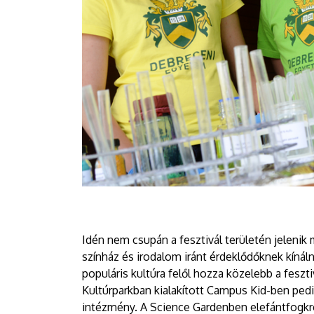
Idén nem csupán a fesztivál területén jeleni
színház és irodalom iránt érdeklődőknek kíná
populáris kultúra felől hozza közelebb a feszt
Kultúrparkban kialakított Campus Kid-ben pedi
intézmény. A Science Gardenben elefántfogkr