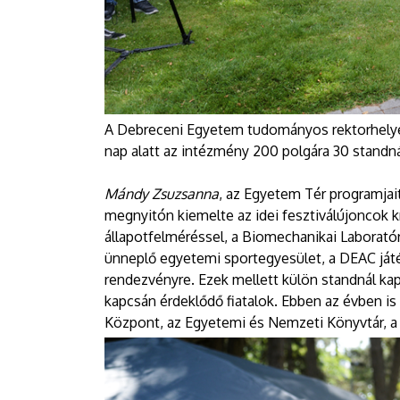
A Debreceni Egyetem tudományos rektorhelyett
nap alatt az intézmény 200 polgára 30 standná
Mándy Zsuzsanna
, az Egyetem Tér programja
megnyitón kiemelte az idei fesztiválújoncok kí
állapotfelméréssel, a Biomechanikai Laborat
ünneplő egyetemi sportegyesület, a DEAC ját
rendezvényre. Ezek mellett külön standnál kap
kapcsán érdeklődő fiatalok. Ebben az évben is
Központ, az Egyetemi és Nemzeti Könyvtár, a