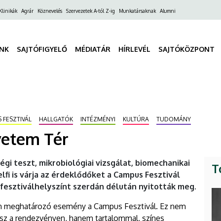
ő
Klinikák
Agrár
Köznevelés
Szervezetek A-tól Z-ig
Munkatársaknak
Alumni
gáció
INK
SAJTÓFIGYELŐ
MÉDIATÁR
HÍRLEVÉL
SAJTÓKÖZPONT
 FESZTIVÁL
HALLGATÓK
INTÉZMÉNYI
KULTÚRA
TUDOMÁNY
yetem Tér
gi teszt, mikrobiológiai vizsgálat, biomechanikai
T
lfi is várja az érdeklődőket a Campus Fesztivál
 fesztiválhelyszínt szerdán délután nyitották meg.
n meghatározó esemény a Campus Fesztivál. Ez nem
esz a rendezvényen, hanem tartalommal, színes