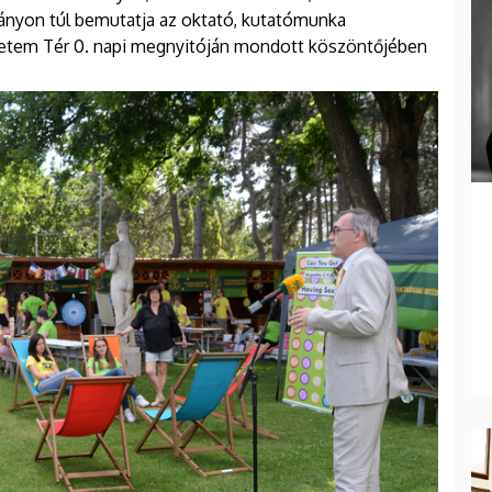
mányon túl bemutatja az oktató, kutatómunka
gyetem Tér 0. napi megnyitóján mondott köszöntőjében