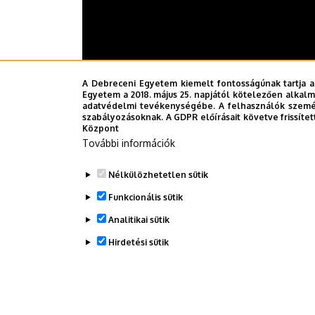
A Debreceni Egyetem kiemelt fontosságúnak tartja a
Egyetem a 2018. május 25. napjától kötelezően alkalm
adatvédelmi tevékenységébe. A felhasználók személ
szabályozásoknak. A GDPR előírásait követve frissítet
Központ
További információk
Last update:
2024. 07. 25. 10:18
Nélkülözhetetlen sütik
Funkcionális sütik
Megosztás
Analitikai sütik
Hirdetési sütik
WITHDRAW CONSENT