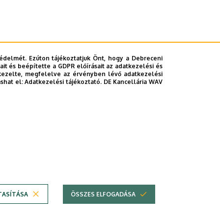
édelmét. Ezúton tájékoztatjuk Önt, hogy a Debreceni
it és beépítette a GDPR előírásait az adatkezelési és
kezelte, megfelelve az érvényben lévő adatkezelési
ashat el:
Adatkezelési tájékoztató.
DE Kancellária WAV
TASÍTÁSA
ÖSSZES ELFOGADÁSA
em
Copyright © 2026 Unideb