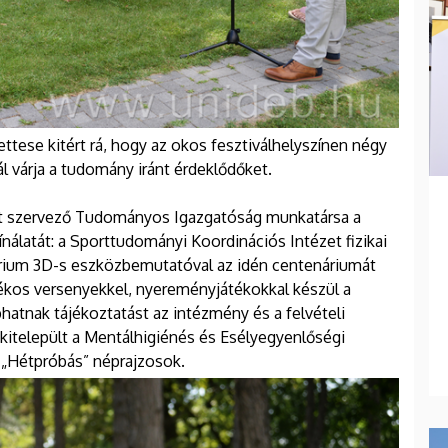
ese kitért rá, hogy az okos fesztiválhelyszínen négy
l várja a tudomány iránt érdeklődőket.
it szervező Tudományos Igazgatóság munkatársa a
nálatát: a Sporttudományi Koordinációs Intézet fizikai
órium 3D-s eszközbemutatóval az idén centenáriumát
ékos versenyekkel, nyereményjátékokkal készül a
hatnak tájékoztatást az intézmény és a felvételi
 kitelepült a Mentálhigiénés és Esélyegyenlőségi
 „Hétpróbás” néprajzosok.