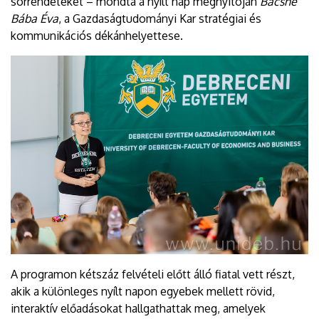
sorrendeteket – mondta a nyílt nap megnyitóján
Bácsné
Bába Éva
, a Gazdaságtudományi Kar stratégiai és
kommunikációs dékánhelyettese.
A programon kétszáz felvételi előtt álló fiatal vett részt,
akik a különleges nyílt napon egyebek mellett rövid,
interaktív előadásokat hallgathattak meg, amelyek