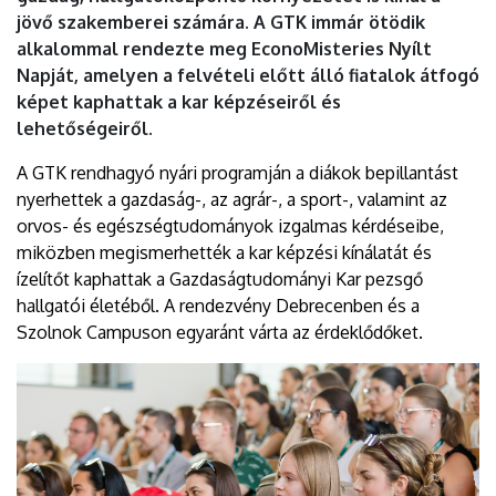
EGYETEM
jövő szakemberei számára. A GTK immár ötödik
alkalommal rendezte meg EconoMisteries Nyílt
Napját, amelyen a felvételi előtt álló fiatalok átfogó
képet kaphattak a kar képzéseiről és
lehetőségeiről.
A GTK rendhagyó nyári programján a diákok bepillantást
nyerhettek a gazdaság-, az agrár-, a sport-, valamint az
orvos- és egészségtudományok izgalmas kérdéseibe,
miközben megismerhették a kar képzési kínálatát és
ízelítőt kaphattak a Gazdaságtudományi Kar pezsgő
hallgatói életéből. A rendezvény Debrecenben és a
Szolnok Campuson egyaránt várta az érdeklődőket.