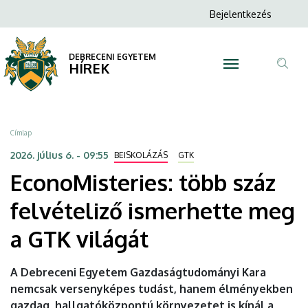
EconoMisteries:
Ugrás
Anonim
Bejelentkezés
a
N
Felhasználói
több
tartalomra
fiók
DEBRECENI EGYETEM
száz
HÍREK
menüje
Tar
felvételiző
ker
ismerhette
Morzsa
Címlap
meg
2026. július 6. - 09:55
BEISKOLÁZÁS
GTK
EconoMisteries: több száz
a
felvételiző ismerhette meg
GTK
a GTK világát
világát
|
A Debreceni Egyetem Gazdaságtudományi Kara
nemcsak versenyképes tudást, hanem élményekben
DEBRECENI
gazdag, hallgatóközpontú környezetet is kínál a