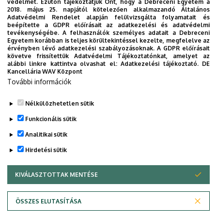
védelmét. Ezúton tájékoztatjuk Önt, hogy a Debreceni Egyetem a
2018. május 25. napjától kötelezően alkalmazandó Általános
Adatvédelmi Rendelet alapján felülvizsgálta folyamatait és
2026. augusztus 7.
beépítette a GDPR előírásait az adatkezelési és adatvédelmi
Univerzum: A Debreceni Egyetem
tevékenységébe. A felhasználók személyes adatait a Debreceni
Egyetem korábban is teljes körültekintéssel kezelte, megfelelve az
titkos receptjei
érvényben lévő adatkezelési szabályozásoknak. A GDPR előírásait
követve frissítettük Adatvédelmi Tájékoztatónkat, amelyet az
alábbi linkre kattintva olvashat el:
Adatkezelési tájékoztató.
DE
KUTATÁS
TUDOMÁNY
Kancellária WAV Központ
További információk
Nélkülözhetetlen sütik
Funkcionális sütik
Analitikai sütik
Hirdetési sütik
KIVÁLASZTOTTAK MENTÉSE
WITHDRAW CONSENT
DEBRECENI EGYETEM
ÖSSZES ELUTASÍTÁSA
Adatvédelem
Adatvédelem