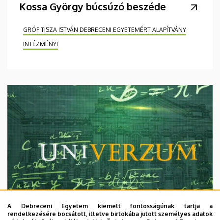
Kossa György búcsúzó beszéde
GRÓF TISZA ISTVÁN DEBRECENI EGYETEMÉRT ALAPÍTVÁNY
INTÉZMÉNYI
A Debreceni Egyetem kiemelt fontosságúnak tartja a
rendelkezésére bocsátott, illetve birtokába jutott személyes adatok