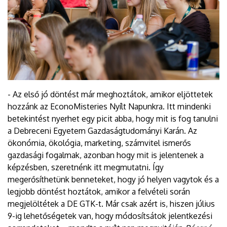
- Az első jó döntést már meghoztátok, amikor eljöttetek
hozzánk az EconoMisteries Nyílt Napunkra. Itt mindenki
betekintést nyerhet egy picit abba, hogy mit is fog tanulni
a Debreceni Egyetem Gazdaságtudományi Karán. Az
ökonómia, ökológia, marketing, számvitel ismerős
gazdasági fogalmak, azonban hogy mit is jelentenek a
képzésben, szeretnénk itt megmutatni. Így
megerősíthetünk benneteket, hogy jó helyen vagytok és a
legjobb döntést hoztátok, amikor a felvételi során
megjelöltétek a DE GTK-t. Már csak azért is, hiszen július
9-ig lehetőségetek van, hogy módosítsátok jelentkezési