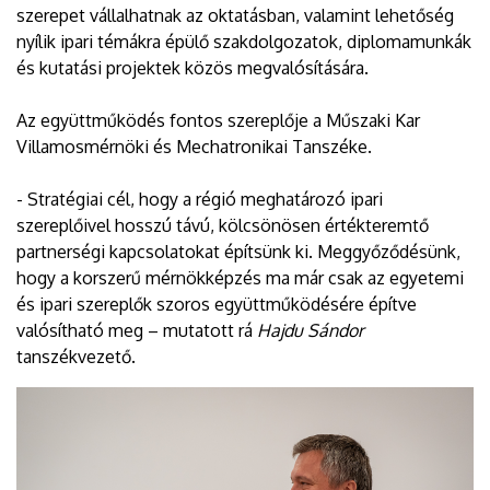
szerepet vállalhatnak az oktatásban, valamint lehetőség
nyílik ipari témákra épülő szakdolgozatok, diplomamunkák
és kutatási projektek közös megvalósítására.
Az együttműködés fontos szereplője a Műszaki Kar
Villamosmérnöki és Mechatronikai Tanszéke.
- Stratégiai cél, hogy a régió meghatározó ipari
szereplőivel hosszú távú, kölcsönösen értékteremtő
partnerségi kapcsolatokat építsünk ki. Meggyőződésünk,
hogy a korszerű mérnökképzés ma már csak az egyetemi
és ipari szereplők szoros együttműködésére építve
valósítható meg – mutatott rá
Hajdu Sándor
tanszékvezető.