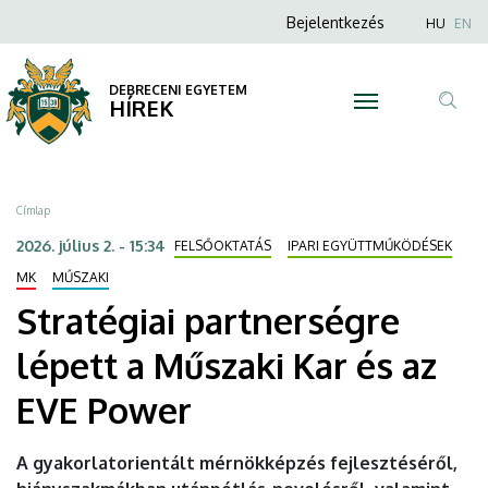
Stratégiai
Ugrás
Anonim
Nyel
Bejelentkezés
HU
EN
a
Felhasználói
partnerségre
tartalomra
fiók
DEBRECENI EGYETEM
lépett
HÍREK
menüje
Tar
a
ker
Műszaki
Morzsa
Címlap
Kar
2026. július 2. - 15:34
FELSŐOKTATÁS
IPARI EGYÜTTMŰKÖDÉSEK
és
MK
MŰSZAKI
Stratégiai partnerségre
az
lépett a Műszaki Kar és az
EVE
EVE Power
Power
|
A gyakorlatorientált mérnökképzés fejlesztéséről,