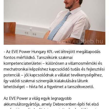
- Az EVE Power Hungary Kft.-vel létrejött megállapodás
fontos mérföldkő. Tanszékünk szakmai
kompetenciaterületei – különösen a villamosmérnöki és
mechatronikai képzéshez kapcsolódó tudás és fejlesztési
potenciál – jól kapcsolódnak a vállalat tevékenységéhez,
így valódi szakmai szinergiák kialakulására látunk
lehetőséget – hívta fel a figyelmet a tanszékvezető.
Az EVE Power a világ egyik legnagyobb
akkumulátorgyártója, amely Debrecenben építi fel első