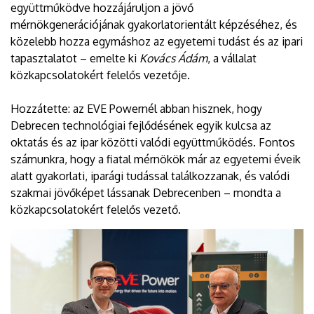
együttműködve hozzájáruljon a jövő
mérnökgenerációjának gyakorlatorientált képzéséhez, és
közelebb hozza egymáshoz az egyetemi tudást és az ipari
tapasztalatot – emelte ki
Kovács Ádám
, a vállalat
közkapcsolatokért felelős vezetője.
Hozzátette: az EVE Powernél abban hisznek, hogy
Debrecen technológiai fejlődésének egyik kulcsa az
oktatás és az ipar közötti valódi együttműködés. Fontos
számunkra, hogy a fiatal mérnökök már az egyetemi éveik
alatt gyakorlati, iparági tudással találkozzanak, és valódi
szakmai jövőképet lássanak Debrecenben – mondta a
közkapcsolatokért felelős vezető.