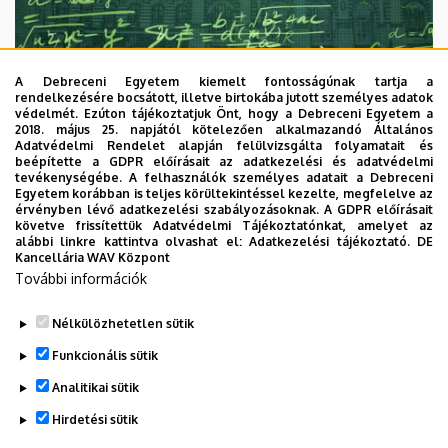
A Debreceni Egyetem kiemelt fontosságúnak tartja a
rendelkezésére bocsátott, illetve birtokába jutott személyes adatok
védelmét. Ezúton tájékoztatjuk Önt, hogy a Debreceni Egyetem a
2018. május 25. napjától kötelezően alkalmazandó Általános
Adatvédelmi Rendelet alapján felülvizsgálta folyamatait és
2026. augusztus 7.
beépítette a GDPR előírásait az adatkezelési és adatvédelmi
Univerzum: A Debreceni Egyetem
tevékenységébe. A felhasználók személyes adatait a Debreceni
Egyetem korábban is teljes körültekintéssel kezelte, megfelelve az
titkos receptjei
érvényben lévő adatkezelési szabályozásoknak. A GDPR előírásait
követve frissítettük Adatvédelmi Tájékoztatónkat, amelyet az
alábbi linkre kattintva olvashat el:
Adatkezelési tájékoztató.
DE
KUTATÁS
TUDOMÁNY
Kancellária WAV Központ
További információk
Nélkülözhetetlen sütik
Funkcionális sütik
Analitikai sütik
Hirdetési sütik