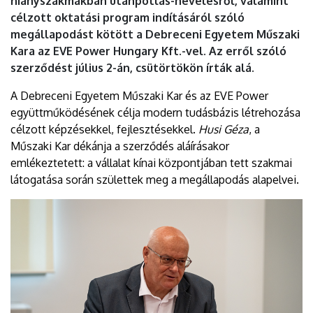
hiányszakmákban utánpótlás-nevelésről, valamint
DEBRECENI
célzott oktatási program indításáról szóló
megállapodást kötött a Debreceni Egyetem Műszaki
EGYETEM
Kara az EVE Power Hungary Kft.-vel. Az erről szóló
szerződést július 2-án, csütörtökön írták alá.
A Debreceni Egyetem Műszaki Kar és az EVE Power
együttműködésének célja modern tudásbázis létrehozása
célzott képzésekkel, fejlesztésekkel.
Husi Géza
, a
Műszaki Kar dékánja a szerződés aláírásakor
emlékeztetett: a vállalat kínai központjában tett szakmai
látogatása során születtek meg a megállapodás alapelvei.