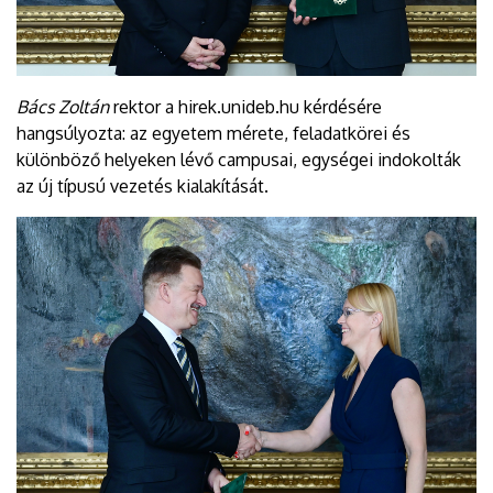
Bács Zoltán
rektor a hirek.unideb.hu kérdésére
hangsúlyozta: az egyetem mérete, feladatkörei és
különböző helyeken lévő campusai, egységei indokolták
az új típusú vezetés kialakítását.