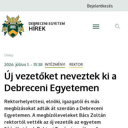
Új
Ugrás
Anonim
Bejelentkezés
a
N
Felhasználói
vezetőket
tartalomra
fiók
DEBRECENI EGYETEM
neveztek
HÍREK
menüje
Tar
ki
ker
a
Morzsa
Címlap
Debreceni
2026. július 1. - 15:38
INTÉZMÉNYI
REKTOR
Új vezetőket neveztek ki a
Egyetemen
Debreceni Egyetemen
|
DEBRECENI
Rektorhelyettesi, elnöki, igazgatói és más
megbízásokat adták át szerdán a Debreceni
EGYETEM
Egyetemen. A megbízóleveleket Bács Zoltán
rektortól vették az új vezetők az egyetem