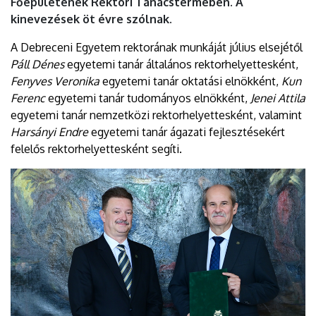
Főépületének Rektori Tanácstermében. A
kinevezések öt évre szólnak.
A Debreceni Egyetem rektorának munkáját július elsejétől
Páll Dénes
egyetemi tanár általános rektorhelyettesként,
Fenyves Veronika
egyetemi tanár oktatási elnökként,
Kun
Ferenc
egyetemi tanár tudományos elnökként,
Jenei Attila
egyetemi tanár nemzetközi rektorhelyettesként, valamint
Harsányi Endre
egyetemi tanár ágazati fejlesztésekért
felelős rektorhelyettesként segíti.