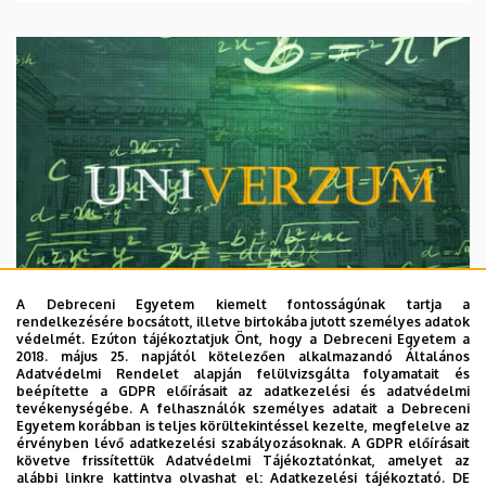
A Debreceni Egyetem kiemelt fontosságúnak tartja a
rendelkezésére bocsátott, illetve birtokába jutott személyes adatok
védelmét. Ezúton tájékoztatjuk Önt, hogy a Debreceni Egyetem a
2018. május 25. napjától kötelezően alkalmazandó Általános
Adatvédelmi Rendelet alapján felülvizsgálta folyamatait és
2026. augusztus 7.
beépítette a GDPR előírásait az adatkezelési és adatvédelmi
Univerzum: A Debreceni Egyetem
tevékenységébe. A felhasználók személyes adatait a Debreceni
Egyetem korábban is teljes körültekintéssel kezelte, megfelelve az
titkos receptjei
érvényben lévő adatkezelési szabályozásoknak. A GDPR előírásait
követve frissítettük Adatvédelmi Tájékoztatónkat, amelyet az
alábbi linkre kattintva olvashat el:
Adatkezelési tájékoztató.
DE