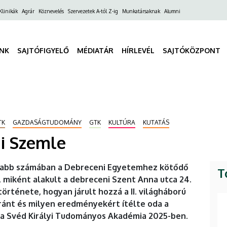
ő
Klinikák
Agrár
Köznevelés
Szervezetek A-tól Z-ig
Munkatársaknak
Alumni
gáció
INK
SAJTÓFIGYELŐ
MÉDIATÁR
HÍRLEVÉL
SAJTÓKÖZPONT
TK
GAZDASÁGTUDOMÁNY
GTK
KULTÚRA
KUTATÁS
i Szemle
gújabb számában a Debreceni Egyetemhez kötődő
T
 miként alakult a debreceni Szent Anna utca 24.
rténete, hogyan járult hozzá a II. világháború
ránt és milyen eredményekért ítélte oda a
a Svéd Királyi Tudományos Akadémia 2025-ben.