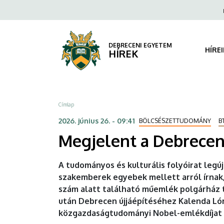
Megjelent
Ugrás
Fels
a
navi
a
tartalomra
Debreceni
DEBRECENI EGYETEM
HÍRE
HÍREK
Szemle
|
Morzsa
Címlap
DEBRECENI
2026. június 26. - 09:41
BÖLCSÉSZETTUDOMÁNY
B
EGYETEM
Megjelent a Debrecen
A tudományos és kulturális folyóirat le
szakemberek egyebek mellett arról írnak,
szám alatt található műemlék polgárház tö
után Debrecen újjáépítéséhez Kalenda Ló
közgazdaságtudományi Nobel-emlékdíjat 