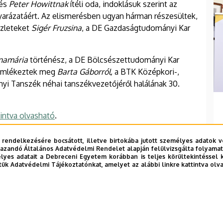
és
Peter Howittnak
ítéli oda, indoklásuk szerint az
arázatáért. Az elismerésben ugyan hárman részesültek,
szleteket
Sigér Fruzsina
, a DE Gazdaságtudományi Kar
namária
történész, a DE Bölcsészettudományi Kar
 emlékeztek meg
Barta Gáborról,
a BTK Középkori-,
i Tanszék néhai tanszékvezetőjéről halálának 30.
tintva olvasható
.
 rendelkezésére bocsátott, illetve birtokába jutott személyes adatok v
azandó Általános Adatvédelmi Rendelet alapján felülvizsgálta folyamata
yes adatait a Debreceni Egyetem korábban is teljes körültekintéssel 
tük Adatvédelmi Tájékoztatónkat, amelyet az alábbi linkre kattintva olv