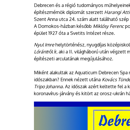
Debrecen és a régió tudományos műhelyeinek
építészmérnök diplomát szerzett
Harangi Atti
Szent Anna utca 24. szám alatt található szép
A Domokos-házban később
Miklósy Ferenc
po
épület 1927 óta a Svetits Intézet része.
Nyul Imre
helytörténész, nyugdíjas középiskol
Lóránt
ról ír, aki a II. világháború után végze
építészeti arculatának megújulásához.
Miként alakultak az Aquaticum Debrecen Spa 
időszakban? Ennek nézett utána
Kovács Tünde 
Tripo Johanna
. Az időszak azért keltette fel a
koronavírus-járvány és kitört az orosz-ukrán h