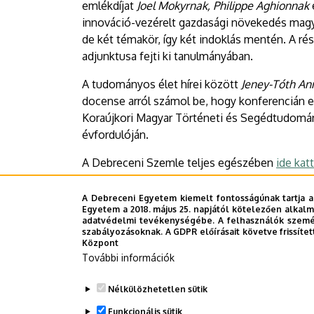
emlékdíjat
Joel Mokyrnak, Philippe Aghionnak
innováció-vezérelt gazdasági növekedés magy
de két témakör, így két indoklás mentén. A ré
adjunktusa fejti ki tanulmányában.
A tudományos élet hírei között
Jeney-Tóth An
docense arról számol be, hogy konferencián
Koraújkori Magyar Történeti és Segédtudomány
évfordulóján.
A Debreceni Szemle teljes egészében
ide kat
A Debreceni Egyetem kiemelt fontosságúnak tartja a
Egyetem a 2018. május 25. napjától kötelezően alkalm
Sajtóközpont - OCs
adatvédelmi tevékenységébe. A felhasználók személ
szabályozásoknak. A GDPR előírásait követve frissítet
Központ
További információk
Last update:
2026. 06. 26. 09:52
Nélkülözhetetlen sütik
Funkcionális sütik