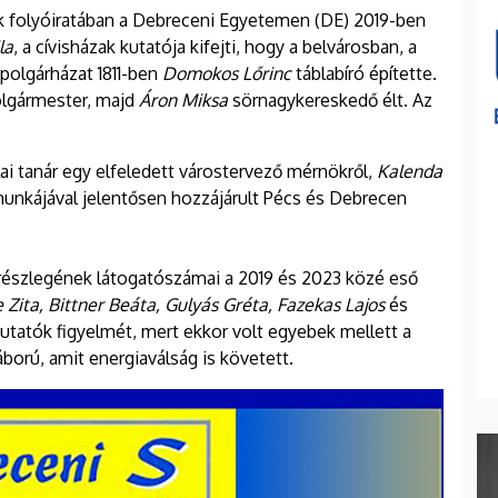
 folyóiratában a Debreceni Egyetemen (DE) 2019-ben
la
, a cívisházak kutatója kifejti, hogy a belvárosban, a
 polgárházat 1811-ben
Domokos Lőrinc
táblabíró építette.
lgármester, majd
Áron Miksa
sörnagykereskedő élt. Az
ai tanár egy elfeledett várostervező mérnökről,
Kalenda
tt munkájával jelentősen hozzájárult Pécs és Debrecen
részlegének látogatószámai a 2019 és 2023 közé eső
Zita, Bittner Beáta, Gulyás Gréta, Fazekas Lajos
és
 kutatók figyelmét, mert ekkor volt egyebek mellett a
áború, amit energiaválság is követett.