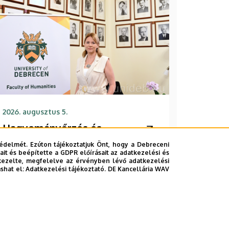
2026. augusztus 5.
Hagyományőrzés és
innováció a
édelmét. Ezúton tájékoztatjuk Önt, hogy a Debreceni
it és beépítette a GDPR előírásait az adatkezelési és
Bölcsészettudományi Karon
kezelte, megfelelve az érvényben lévő adatkezelési
ashat el:
Adatkezelési tájékoztató.
DE Kancellária WAV
BÖLCSÉSZETTUDOMÁNY
BTK
INTÉZMÉNYI