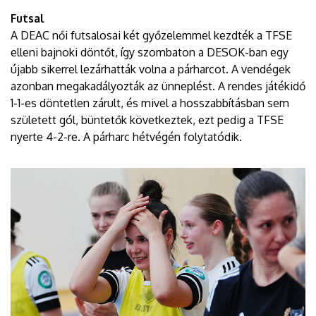
Futsal
A DEAC női futsalosai két győzelemmel kezdték a TFSE
elleni bajnoki döntőt, így szombaton a DESOK-ban egy
újabb sikerrel lezárhatták volna a párharcot. A vendégek
azonban megakadályozták az ünneplést. A rendes játékidő
1-1-es döntetlen zárult, és mivel a hosszabbításban sem
született gól, büntetők következtek, ezt pedig a TFSE
nyerte 4-2-re. A párharc hétvégén folytatódik.