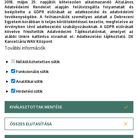
2018. május 25. napjától kötelezően alkalmazandó Általános
Adatvédelmi Rendelet alapján felülvizsgálta folyamatait és
2026. augusztus 5.
beépítette a GDPR előírásait az adatkezelési és adatvédelmi
Díszdoktorát gyászolja a Debreceni
tevékenységébe. A felhasználók személyes adatait a Debreceni
Egyetem korábban is teljes körültekintéssel kezelte, megfelelve az
Egyetem
érvényben lévő adatkezelési szabályozásoknak. A GDPR előírásait
követve frissítettük Adatvédelmi Tájékoztatónkat, amelyet az
alábbi linkre kattintva olvashat el:
Adatkezelési tájékoztató.
DE
INTÉZMÉNYI
TTK
TUDOMÁNY
Kancellária WAV Központ
További információk
Nélkülözhetetlen sütik
Funkcionális sütik
Analitikai sütik
Hirdetési sütik
KIVÁLASZTOTTAK MENTÉSE
WITHDRAW CONSENT
DEBRECENI EGYETEM
ÖSSZES ELUTASÍTÁSA
Adatvédelem
Adatvédelem