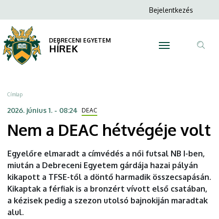
Nem
Ugrás
Anonim
Bejelentkezés
a
N
Felhasználói
a
tartalomra
fiók
DEBRECENI EGYETEM
DEAC
HÍREK
menüje
Tar
hétvégéje
ker
volt
Morzsa
Címlap
|
2026. június 1. - 08:24
DEAC
Nem a DEAC hétvégéje volt
DEBRECENI
EGYETEM
Egyelőre elmaradt a címvédés a női futsal NB I-ben,
miután a Debreceni Egyetem gárdája hazai pályán
kikapott a TFSE-től a döntő harmadik összecsapásán.
Kikaptak a férfiak is a bronzért vívott első csatában,
a kézisek pedig a szezon utolsó bajnokiján maradtak
alul.