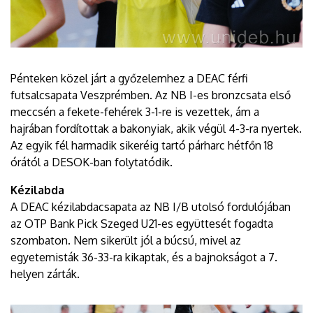
Pénteken közel járt a győzelemhez a DEAC férfi
futsalcsapata Veszprémben. Az NB I-es bronzcsata első
meccsén a fekete-fehérek 3-1-re is vezettek, ám a
hajrában fordítottak a bakonyiak, akik végül 4-3-ra nyertek.
Az egyik fél harmadik sikeréig tartó párharc hétfőn 18
órától a DESOK-ban folytatódik.
Kézilabda
A DEAC kézilabdacsapata az NB I/B utolsó fordulójában
az OTP Bank Pick Szeged U21-es együttesét fogadta
szombaton. Nem sikerült jól a búcsú, mivel az
egyetemisták 36-33-ra kikaptak, és a bajnokságot a 7.
helyen zárták.