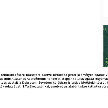
 rendelkezésére bocsátott, illetve birtokába jutott személyes adatok v
azandó Általános Adatvédelmi Rendelet alapján felülvizsgálta folyamata
yes adatait a Debreceni Egyetem korábban is teljes körültekintéssel 
tük Adatvédelmi Tájékoztatónkat, amelyet az alábbi linkre kattintva olv