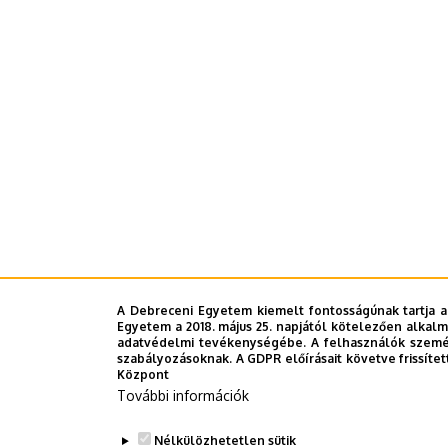
A Debreceni Egyetem kiemelt fontosságúnak tartja a
Egyetem a 2018. május 25. napjától kötelezően alkalm
adatvédelmi tevékenységébe. A felhasználók személ
szabályozásoknak. A GDPR előírásait követve frissítet
Központ
További információk
Nélkülözhetetlen sütik