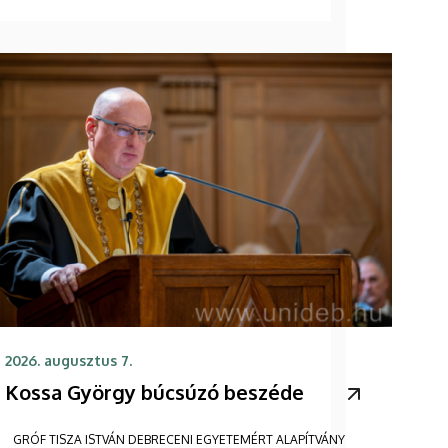
2026. augusztus 7.
Kossa György búcsúzó beszéde
GRÓF TISZA ISTVÁN DEBRECENI EGYETEMÉRT ALAPÍTVÁNY