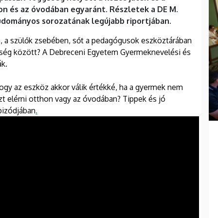
on és az óvodában egyaránt. Részletek a DE M.
tudományos sorozatának legújabb riportjában.
en, a szülők zsebében, sőt a pedagógusok eszköztárában
üggőség között? A Debreceni Egyetem Gyermeknevelési és
ák.
hogy az eszköz akkor válik értékké, ha a gyermek nem
t elérni otthon vagy az óvodában? Tippek és jó
pizódjában
.