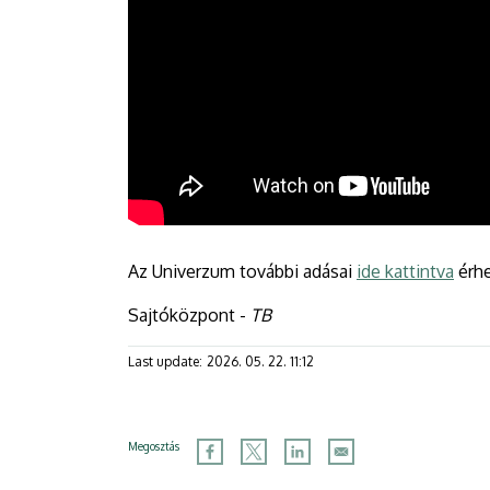
Az Univerzum további adásai
ide kattintva
érhe
Sajtóközpont -
TB
Last update:
2026. 05. 22. 11:12
Megosztás