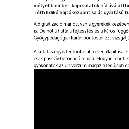
DEBRECENI
mélyebb emberi kapcsolatok hídjává otth
Tóth Ildikó Sajtóközpont saját gyártású 
EGYETEM
A digitalizáció már ott van a gyerekek kezéb
is. De hol a határ a fejlesztés és a káros f
Gyógypedagógiai Karán pontosan ezt vizsgálj
A kutatás egyik legfontosabb megállapítása, 
csak passzív befogadó marad. Hogyan lehet ez
gyakorlatok az Univerzum magazin legújabb e