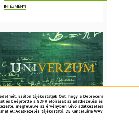
INTÉZMÉNYI
édelmét. Ezúton tájékoztatjuk Önt, hogy a Debreceni
it és beépítette a GDPR előírásait az adatkezelési és
kezelte, megfelelve az érvényben lévő adatkezelési
ashat el:
Adatkezelési tájékoztató.
DE Kancellária WAV
2026. augusztus 7.
Univerzum: A Debreceni
Egyetem titkos receptjei