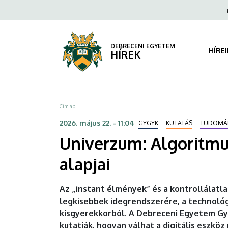
Univerzum:
Ugrás
Fels
a
navi
Algoritmusok
tartalomra
a
DEBRECENI EGYETEM
HÍRE
HÍREK
homokozóban
-
Morzsa
Címlap
a
2026. május 22. - 11:04
GYGYK
KUTATÁS
TUDOMÁ
tudatos
Univerzum: Algoritmu
digitális
alapjai
nevelés
Az „instant élmények” és a kontrollálatl
alapjai
legkisebbek idegrendszerére, a technológ
kisgyerekkorból. A Debreceni Egyetem G
|
kutatják, hogyan válhat a digitális eszköz