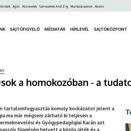
ő
Klinikák
Agrár
Köznevelés
Szervezetek A-tól Z-ig
Munkatársaknak
Alumni
gáció
INK
SAJTÓFIGYELŐ
MÉDIATÁR
HÍRLEVÉL
SAJTÓKÖZPONT
NY
sok a homokozóban - a tudatos
an tartalomfogyasztás komoly kockázatot jelent a
T
ia ma már mégsem zárható ki teljesen a
yermeknevelési és Gyógypedagógiai Karán azt
 passzív függőség helyett a közös játék és a