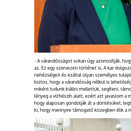
- A várandósságot sokan úgy azonosítják, hog
az. Ez egy szervezeti történet is. A kar dolg
nehézségeit és ezáltal olyan személyes tulaj
biztos, hogy a várandósság nélkül is lehetőség
miként tudunk kiállni mellettük, segíteni, tám
lényeg a vízfelszín alatt, ezért azt javaslom 
hogy alaposan gondolják át a döntésüket, legt
ki, hogy mennyire támogató közegben élik a m