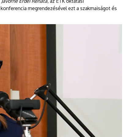
a
Jávorné Erdei Renáta
, az ETK oktatási
 a konferencia megrendezésével ezt a szakmaiságot és