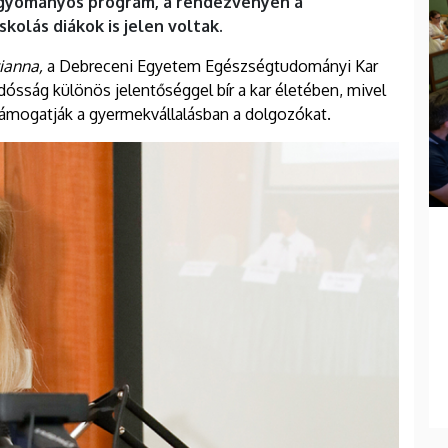
hagyományos program, a rendezvényen a
olás diákok is jelen voltak.
ianna,
a Debreceni Egyetem Egészségtudományi Kar
ndósság különös jelentőséggel bír a kar életében, mivel
támogatják a gyermekvállalásban a dolgozókat.