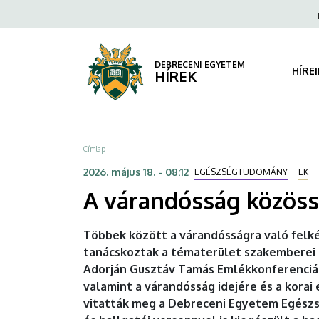
A
Ugrás
Fels
a
navi
várandósság
tartalomra
közösségi
DEBRECENI EGYETEM
HÍRE
HÍREK
erejét
ünnepelték
Morzsa
Címlap
az
2026. május 18. - 08:12
EGÉSZSÉGTUDOMÁNY
EK
Egészségtudományi
A várandósság közöss
Karon
Többek között a várandósságra való felké
|
tanácskoztak a tématerület szakemberei 
Adorján Gusztáv Tamás Emlékkonferencián.
DEBRECENI
valamint a várandósság idejére és a korai
EGYETEM
vitatták meg a Debreceni Egyetem Egészs