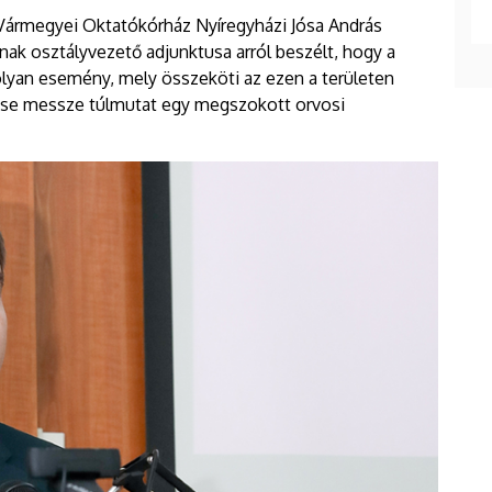
ármegyei Oktatókórház Nyíregyházi Jósa András
k osztályvezető adjunktusa arról beszélt, hogy a
olyan esemény, mely összeköti az ezen a területen
se messze túlmutat egy megszokott orvosi