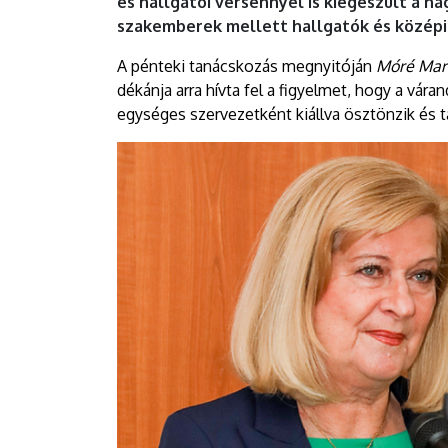
és hallgatói versennyel is kiegészült a 
szakemberek mellett hallgatók és középisk
A pénteki tanácskozás megnyitóján
Móré Mar
dékánja arra hívta fel a figyelmet, hogy a vára
egységes szervezetként kiállva ösztönzik és 