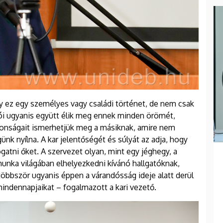
y ez egy személyes vagy családi történet, de nem csak
ozói ugyanis együtt élik meg ennek minden örömét,
donságait ismerhetjük meg a másiknak, amire nem
ünk nyílna. A kar jelentőségét és súlyát az adja, hogy
ogatni őket. A szervezet olyan, mint egy jéghegy, a
a munka világában elhelyezkedni kívánó hallgatóknak,
öbbször ugyanis éppen a várandósság ideje alatt derül
indennapjaikat – fogalmazott a kari vezető.