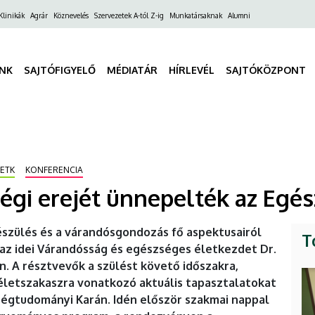
ő
Klinikák
Agrár
Köznevelés
Szervezetek A-tól Z-ig
Munkatársaknak
Alumni
gáció
INK
SAJTÓFIGYELŐ
MÉDIATÁR
HÍRLEVÉL
SAJTÓKÖZPONT
ETK
KONFERENCIA
égi erejét ünnepelték az Eg
szülés és a várandósgondozás fő aspektusairól
T
az idei Várandósság és egészséges életkezdet Dr.
 A résztvevők a szülést követő időszakra,
 életszakaszra vonatkozó aktuális tapasztalatokat
égtudományi Karán. Idén először szakmai nappal