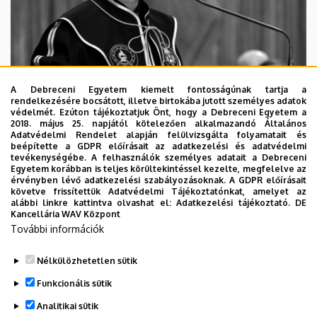
A Debreceni Egyetem kiemelt fontosságúnak tartja a
rendelkezésére bocsátott, illetve birtokába jutott személyes adatok
védelmét. Ezúton tájékoztatjuk Önt, hogy a Debreceni Egyetem a
2018. május 25. napjától kötelezően alkalmazandó Általános
Adatvédelmi Rendelet alapján felülvizsgálta folyamatait és
2026. augusztus 5.
beépítette a GDPR előírásait az adatkezelési és adatvédelmi
Díszdoktorát gyászolja a Debreceni
tevékenységébe. A felhasználók személyes adatait a Debreceni
Egyetem korábban is teljes körültekintéssel kezelte, megfelelve az
Egyetem
érvényben lévő adatkezelési szabályozásoknak. A GDPR előírásait
követve frissítettük Adatvédelmi Tájékoztatónkat, amelyet az
alábbi linkre kattintva olvashat el:
Adatkezelési tájékoztató.
DE
INTÉZMÉNYI
TTK
TUDOMÁNY
Kancellária WAV Központ
További információk
Nélkülözhetetlen sütik
Funkcionális sütik
Analitikai sütik