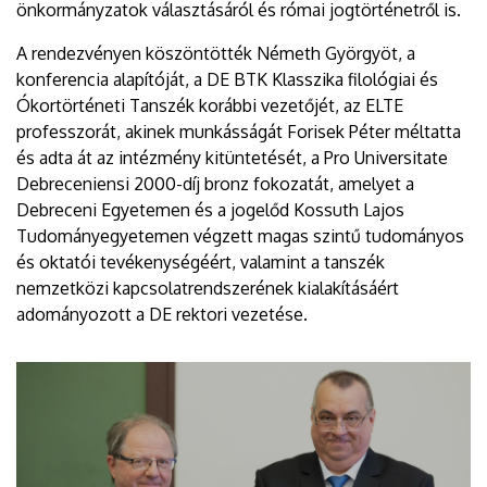
önkormányzatok választásáról és római jogtörténetről is.
A rendezvényen köszöntötték Németh Györgyöt, a
konferencia alapítóját, a DE BTK Klasszika filológiai és
Ókortörténeti Tanszék korábbi vezetőjét, az ELTE
professzorát, akinek munkásságát Forisek Péter méltatta
és adta át az intézmény kitüntetését, a Pro Universitate
Debreceniensi 2000-díj bronz fokozatát, amelyet a
Debreceni Egyetemen és a jogelőd Kossuth Lajos
Tudományegyetemen végzett magas szintű tudományos
és oktatói tevékenységéért, valamint a tanszék
nemzetközi kapcsolatrendszerének kialakításáért
adományozott a DE rektori vezetése.