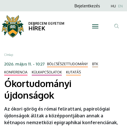
Ókortudományi
Ugrás
Anonim
Nyel
Bejelentkezés
HU
EN
a
Felhasználói
újdonságok
tartalomra
fiók
DEBRECENI EGYETEM
|
HÍREK
menüje
Tar
DEBRECENI
ker
EGYETEM
Morzsa
Címlap
2026. május 11. - 10:27
BÖLCSÉSZETTUDOMÁNY
BTK
KONFERENCIA
KÜLKAPCSOLATOK
KUTATÁS
Ókortudományi
újdonságok
Az ókori görög és római felirattani, papirológiai
újdonságok álltak a középpontjában annak a
kétnapos nemzetközi epigraphikai konferenciának,