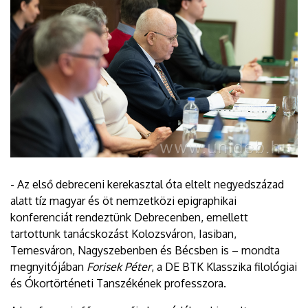
- Az első debreceni kerekasztal óta eltelt negyedszázad
alatt tíz magyar és öt nemzetközi epigraphikai
konferenciát rendeztünk Debrecenben, emellett
tartottunk tanácskozást Kolozsváron, Iasiban,
Temesváron, Nagyszebenben és Bécsben is – mondta
megnyitójában
Forisek Péter
, a DE BTK Klasszika filológiai
és Ókortörténeti Tanszékének professzora.