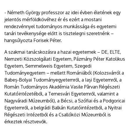
- Németh György professzor az idei évben életének egy
jelentős mérföldkövéhez ér és ezért a mostani
rendezvénnyel tudományos munkássága és egyetemi
tanári tevékenysége előtt is tisztelegni szeretnénk –
hangsúlyozta Forisek Péter.
A szakmai tanácskozásra a hazai egyetemek – DE, ELTE,
Nemzeti Közszolgálati Egyetem, Pázmány Péter Katolikus
Egyetem, Semmelweis Egyetem, Szegedi
Tudományegyetem – mellett Romániából (Kolozsvárról a
Babeș-Bolyai Tudományegyetemről, a Iași Egyetemről, a
Román Tudományos Akadémia Vasile Pârvan Régészeti
Kutatóintézetéből, a Temesvári Egyetemről, valamint a
Nagyváradi Múzeumból), a Bécsi, a Szófiai és a Podgoricai
Egyetemről, a belgrádi Balkán Kutatóintézetből, a Nyitrai
Régészeti Intézetből és a Csallóközi Múzeumból is
érkeztek résztvevők.