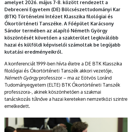
amelyet 2026. május 7-8. között rendezett a
Debreceni Egyetem (DE) Bölcsészettudományi Kar
(BTK) Történelmi Intézet Klasszika filológiai és
Ókortörténeti Tanszéke. A Főépület Karácsony
Sándor termében az alapító Németh György
köszöntését követően a szakterület legkiválóbb
hazai és külföldi képviselői számoltak be legújabb
kutatási eredményeikről.
A konferenciát 1999-ben hívta életre a DE BTK Klasszika
filológiai és Ókortörténeti Tanszék akkori vezetője,
Németh György
professzor – ma az Eötvös Loránd
Tudományegyetem (ELTE) BTK Ókortörténeti Tanszék
professzora-, akinek köszönhetően a szakmai
tanácskozás túlnőve a hazai kereteken nemzetközi szintre
emelkedett.