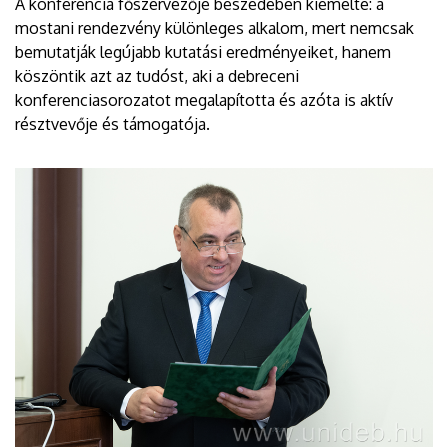
A konferencia főszervezője beszédében kiemelte: a
mostani rendezvény különleges alkalom, mert nemcsak
bemutatják legújabb kutatási eredményeiket, hanem
köszöntik azt az tudóst, aki a debreceni
konferenciasorozatot megalapította és azóta is aktív
résztvevője és támogatója.