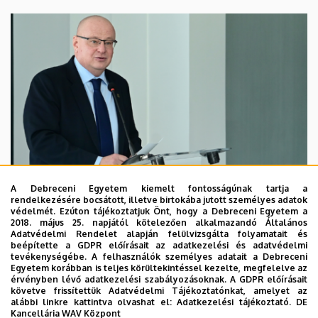
A Debreceni Egyetem kiemelt fontosságúnak tartja a
rendelkezésére bocsátott, illetve birtokába jutott személyes adatok
védelmét. Ezúton tájékoztatjuk Önt, hogy a Debreceni Egyetem a
2018. május 25. napjától kötelezően alkalmazandó Általános
Adatvédelmi Rendelet alapján felülvizsgálta folyamatait és
2026. augusztus 7.
beépítette a GDPR előírásait az adatkezelési és adatvédelmi
Kossa György búcsúzó beszéde
tevékenységébe. A felhasználók személyes adatait a Debreceni
Egyetem korábban is teljes körültekintéssel kezelte, megfelelve az
érvényben lévő adatkezelési szabályozásoknak. A GDPR előírásait
követve frissítettük Adatvédelmi Tájékoztatónkat, amelyet az
GRÓF TISZA ISTVÁN DEBRECENI EGYETEMÉRT ALAPÍTVÁNY
alábbi linkre kattintva olvashat el:
Adatkezelési tájékoztató.
DE
INTÉZMÉNYI
Kancellária WAV Központ