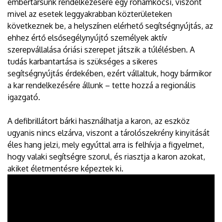
embertársunk rendelkezésére egy rohamkocsi, viszont
mivel az esetek leggyakrabban közterületeken
következnek be, a helyszínen elérhető segítségnyújtás, az
ehhez értő elsősegélynyújtó személyek aktív
szerepvállalása óriási szerepet játszik a túlélésben. A
tudás karbantartása is szükséges a sikeres
segítségnyújtás érdekében, ezért vállaltuk, hogy bármikor
a kar rendelkezésére állunk – tette hozzá a regionális
igazgató.
A defibrillátort bárki használhatja a karon, az eszköz
ugyanis nincs elzárva, viszont a tárolószekrény kinyitását
éles hang jelzi, mely egyúttal arra is felhívja a figyelmet,
hogy valaki segítségre szorul, és riasztja a karon azokat,
akiket életmentésre képeztek ki.