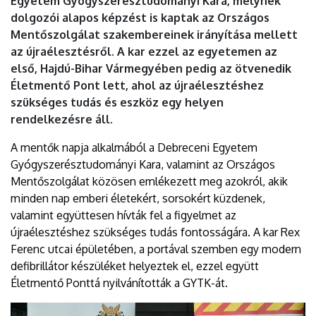
Egyetem Gyógyszerésztudományi Kara, melynek
dolgozói alapos képzést is kaptak az Országos
Mentőszolgálat szakembereinek irányítása mellett
az újraélesztésről. A kar ezzel az egyetemen az
első, Hajdú-Bihar Vármegyében pedig az ötvenedik
Életmentő Pont lett, ahol az újraélesztéshez
szükséges tudás és eszköz egy helyen
rendelkezésre áll.
A mentők napja alkalmából a Debreceni Egyetem
Gyógyszerésztudományi Kara, valamint az Országos
Mentőszolgálat közösen emlékezett meg azokról, akik
minden nap emberi életekért, sorsokért küzdenek,
valamint együttesen hívták fel a figyelmet az
újraélesztéshez szükséges tudás fontosságára. A kar Rex
Ferenc utcai épületében, a portával szemben egy modern
defibrillátor készüléket helyeztek el, ezzel együtt
Életmentő Ponttá nyilvánították a GYTK-át.