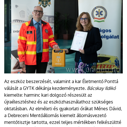
Az eszköz beszerzését, valamint a kar Életmentő Ponttá
válását a GYTK dékánja kezdeményezte.
Bácskay Ildikó
kiemelte: harminc kari dolgozó részesült az
újraélesztéshez és az eszközhasználathoz szükséges
oktatásban. Az elméleti és gyakorlati órákat Ménes Dávid,
a Debreceni Mentőállomás kiemelt állomásvezető
mentőtisztje tartotta, ezzel teljes mértékben felkészültté