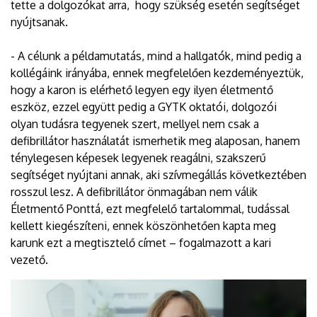
tette a dolgozókat arra, hogy szükség esetén segítséget
nyújtsanak.
- A célunk a példamutatás, mind a hallgatók, mind pedig a
kollégáink irányába, ennek megfelelően kezdeményeztük,
hogy a karon is elérhető legyen egy ilyen életmentő
eszköz, ezzel együtt pedig a GYTK oktatói, dolgozói
olyan tudásra tegyenek szert, mellyel nem csak a
defibrillátor használatát ismerhetik meg alaposan, hanem
ténylegesen képesek legyenek reagálni, szakszerű
segítséget nyújtani annak, aki szívmegállás következtében
rosszul lesz. A defibrillátor önmagában nem válik
Életmentő Ponttá, ezt megfelelő tartalommal, tudással
kellett kiegészíteni, ennek köszönhetően kapta meg
karunk ezt a megtisztelő címet – fogalmazott a kari
vezető.