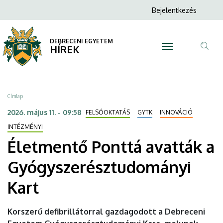
Életmentő
Ugrás
Anonim
Bejelentkezés
a
N
Felhasználói
Ponttá
tartalomra
fiók
DEBRECENI EGYETEM
avatták
HÍREK
menüje
Tar
a
ker
Gyógyszerésztudományi
Morzsa
Címlap
Kart
2026. május 11. - 09:58
FELSŐOKTATÁS
GYTK
INNOVÁCIÓ
|
INTÉZMÉNYI
Életmentő Ponttá avatták a
DEBRECENI
Gyógyszerésztudományi
EGYETEM
Kart
Korszerű defibrillátorral gazdagodott a Debreceni