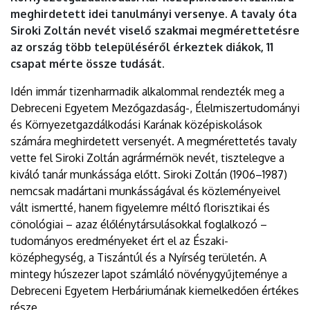
meghirdetett idei tanulmányi versenye. A tavaly óta
Siroki Zoltán nevét viselő szakmai megmérettetésre
az ország több településéről érkeztek diákok, 11
csapat mérte össze tudását.
Idén immár tizenharmadik alkalommal rendezték meg a
Debreceni Egyetem Mezőgazdaság-, Élelmiszertudományi
és Környezetgazdálkodási Karának középiskolások
számára meghirdetett versenyét. A megmérettetés tavaly
vette fel Siroki Zoltán agrármérnök nevét, tisztelegve a
kiváló tanár munkássága előtt. Siroki Zoltán (1906–1987)
nemcsak madártani munkásságával és közleményeivel
vált ismertté, hanem figyelemre méltó florisztikai és
cönológiai – azaz élőlénytársulásokkal foglalkozó –
tudományos eredményeket ért el az Északi-
középhegység, a Tiszántúl és a Nyírség területén. A
mintegy húszezer lapot számláló növénygyűjteménye a
Debreceni Egyetem Herbáriumának kiemelkedően értékes
része.