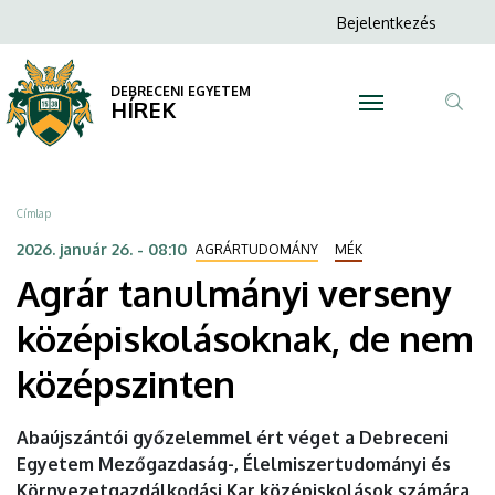
Agrár
Ugrás
Anonim
Bejelentkezés
a
N
Felhasználói
tanulmányi
tartalomra
fiók
DEBRECENI EGYETEM
verseny
HÍREK
menüje
Tar
középiskolásoknak,
ker
de
Morzsa
Címlap
nem
2026. január 26. - 08:10
AGRÁRTUDOMÁNY
MÉK
Agrár tanulmányi verseny
középszinten
középiskolásoknak, de nem
|
középszinten
DEBRECENI
EGYETEM
Abaújszántói győzelemmel ért véget a Debreceni
Egyetem Mezőgazdaság-, Élelmiszertudományi és
Környezetgazdálkodási Kar középiskolások számára