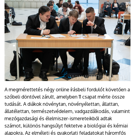
A megmérettetés négy online írásbeli fordulót követően a
szóbeli döntővel zárult, amelyben 11 csapat mérte össze
tudását. A diákok növénytan, növényélettan, állattan,
állatélettan, természetvédelem, vadgazdálkodás, valamint
mezőgazdasági és élelmiszer-ismereteikből adtak
számot, különös hangsúlyt fektetve a biológiai és kémiai
alapokra. Az elméleti és gyakorlati feladatokat háromfős