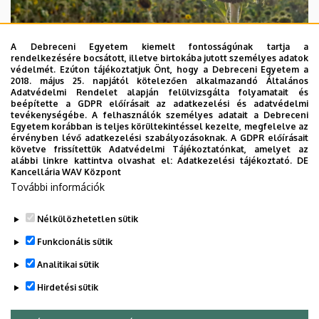
A Debreceni Egyetem kiemelt fontosságúnak tartja a
rendelkezésére bocsátott, illetve birtokába jutott személyes adatok
védelmét. Ezúton tájékoztatjuk Önt, hogy a Debreceni Egyetem a
2018. május 25. napjától kötelezően alkalmazandó Általános
Adatvédelmi Rendelet alapján felülvizsgálta folyamatait és
beépítette a GDPR előírásait az adatkezelési és adatvédelmi
2026. augusztus 4.
tevékenységébe. A felhasználók személyes adatait a Debreceni
Egyetem korábban is teljes körültekintéssel kezelte, megfelelve az
A hőség árnyékában az agrárium
érvényben lévő adatkezelési szabályozásoknak. A GDPR előírásait
követve frissítettük Adatvédelmi Tájékoztatónkat, amelyet az
alábbi linkre kattintva olvashat el:
Adatkezelési tájékoztató.
DE
AGRÁRTUDOMÁNY
AKIT
MÉK
Kancellária WAV Központ
További információk
Nélkülözhetetlen sütik
Funkcionális sütik
Analitikai sütik
Hirdetési sütik