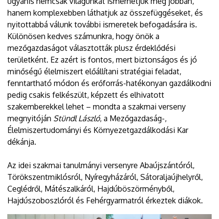
ugyanis nemcsak világunkat ismerhetjük meg jobban,
hanem komplexebben láthatjuk az összefüggéseket, és
nyitottabbá válunk további ismeretek befogadására is.
Különösen kedves számunkra, hogy önök a
mezőgazdaságot választották plusz érdeklődési
területként. Ez azért is fontos, mert biztonságos és jó
minőségű élelmiszert előállítani stratégiai feladat,
fenntartható módon és erőforrás-hatékonyan gazdálkodni
pedig csakis felkészült, képzett és elhivatott
szakemberekkel lehet – mondta a szakmai verseny
megnyitóján
Stündl László
, a Mezőgazdaság-,
Élelmiszertudományi és Környezetgazdálkodási Kar
dékánja.
Az idei szakmai tanulmányi versenyre Abaújszántóról,
Törökszentmiklósról, Nyíregyházáról, Sátoraljaújhelyről,
Ceglédről, Mátészalkáról, Hajdúböszörményből,
Hajdúszoboszlóról és Fehérgyarmatról érkeztek diákok.