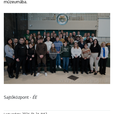
múzeumába.
Sajtóközpont -
ÉE