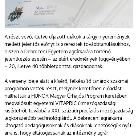
A részt vevő, illetve díjazott diákok a tárgyi nyeremények
mellett jelentős előnyt is szereztek továbbtanulásukhoz,
hiszen a Debreceni Egyetem agrárkarára történő
jelentkezés esetén – az elért eredmények függvényében
– 20, illetve 40 többletponttal gazdagodnak.
A verseny ideje alatt a kísérő, felkészítő tanárok szakmai
programon vettek részt, melynek keretében előadást
hallhattak a HUNOR Magyar Űrhajós Program keretében
megvalósult egyetemi VITAPRIC űrmezőgazdasági
kísérletről, továbbá a XXI. századi precíziós mezőgazdaság
legkorszerűbb technológiáiról. A debreceni agrárkarra
látogató pedagógusoknak és diákoknak lehetőségük nyílt
arra is, hogy ellátogassanak az intézmény agrár