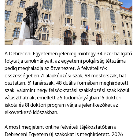
A Debreceni Egyetemen jelenleg mintegy 34 ezer hallgató
folytatja tanulmányait, az egyetemi polgárság létszáma
pedig meghaladja az ötvenezret. A felvételizők
összességében 71 alapképzési szak, 98 mesterszak, hat
osztatlan, 51 tanárszak, 48 duális formában meghirdetett
szak, valamint négy felsőoktatási szakképzési szak közül
választhatnak, emellett 25 tudományágban 16 doktori
iskola és 81 doktori program várja a jelentkezőket az
elkövetkező időszakban.
A most megjelent online felvételi tájékoztatóban a
Debreceni Egyetem új szakokat is meghirdetett. 2026