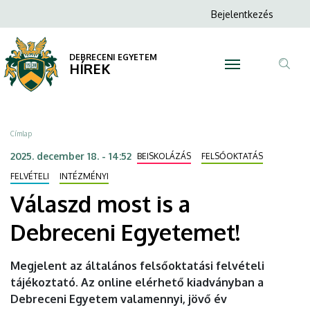
Válaszd
Ugrás
Anonim
Bejelentkezés
a
N
Felhasználói
most
tartalomra
fiók
DEBRECENI EGYETEM
is
HÍREK
menüje
Tar
a
ker
Debreceni
Morzsa
Címlap
Egyetemet!
2025. december 18. - 14:52
BEISKOLÁZÁS
FELSŐOKTATÁS
|
FELVÉTELI
INTÉZMÉNYI
Válaszd most is a
DEBRECENI
Debreceni Egyetemet!
EGYETEM
Megjelent az általános felsőoktatási felvételi
tájékoztató. Az online elérhető kiadványban a
Debreceni Egyetem valamennyi, jövő év