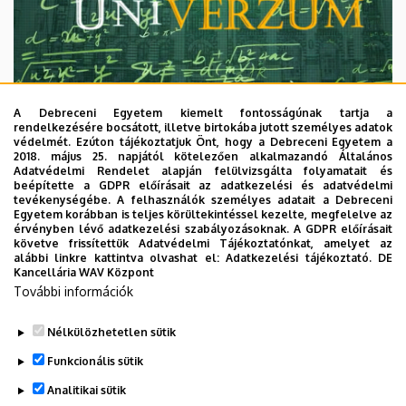
A Debreceni Egyetem kiemelt fontosságúnak tartja a
rendelkezésére bocsátott, illetve birtokába jutott személyes adatok
védelmét. Ezúton tájékoztatjuk Önt, hogy a Debreceni Egyetem a
2018. május 25. napjától kötelezően alkalmazandó Általános
Adatvédelmi Rendelet alapján felülvizsgálta folyamatait és
2026. augusztus 7.
beépítette a GDPR előírásait az adatkezelési és adatvédelmi
Univerzum: A Debreceni Egyetem
tevékenységébe. A felhasználók személyes adatait a Debreceni
Egyetem korábban is teljes körültekintéssel kezelte, megfelelve az
titkos receptjei
érvényben lévő adatkezelési szabályozásoknak. A GDPR előírásait
követve frissítettük Adatvédelmi Tájékoztatónkat, amelyet az
alábbi linkre kattintva olvashat el:
Adatkezelési tájékoztató.
DE
KUTATÁS
TUDOMÁNY
Kancellária WAV Központ
További információk
Nélkülözhetetlen sütik
Funkcionális sütik
Analitikai sütik