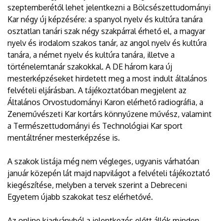
szeptemberétől lehet jelentkezni a Bölcsészettudományi
Kar négy új képzésére: a spanyol nyelv és kultúra tanára
osztatlan tanári szak négy szakpárral érhető el, a magyar
nyelv és irodalom szakos tanár, az angol nyelv és kultúra
tanára, a német nyelv és kultúra tanára, illetve a
történelemtanár szakokkal. A DE három kara új
mesterképzéseket hirdetett meg a most indult általános
felvételi eljárásban. A tájékoztatóban megjelent az
Általános Orvostudományi Karon elérhető radiográfia, a
Zeneművészeti Kar kortárs könnyűzene művész, valamint
a Természettudományi és Technológiai Kar sport
mentáltréner mesterképzése is.
A szakok listája még nem végleges, ugyanis várhatóan
január közepén lát majd napvilágot a felvételi tájékoztató
kiegészítése, melyben a tervek szerint a Debreceni
Egyetem újabb szakokat tesz elérhetővé.
Az online kiadványból a jelentkezés előtt állók minden