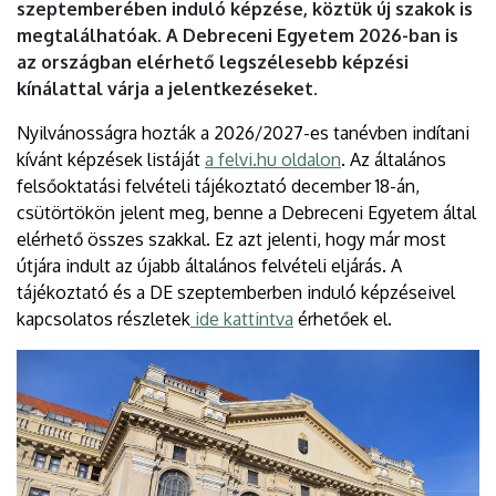
szeptemberében induló képzése, köztük új szakok is
megtalálhatóak. A Debreceni Egyetem 2026-ban is
az országban elérhető legszélesebb képzési
kínálattal várja a jelentkezéseket.
Nyilvánosságra hozták a 2026/2027-es tanévben indítani
kívánt képzések listáját
a felvi.hu oldalon
. Az általános
felsőoktatási felvételi tájékoztató december 18-án,
csütörtökön jelent meg, benne a Debreceni Egyetem által
elérhető összes szakkal. Ez azt jelenti, hogy már most
útjára indult az újabb általános felvételi eljárás. A
tájékoztató és a DE szeptemberben induló képzéseivel
kapcsolatos részletek
ide kattintva
érhetőek el.