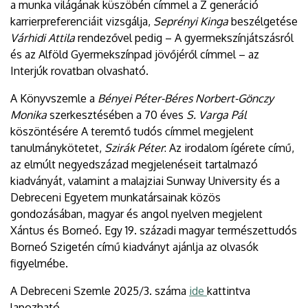
a munka világának küszöbén címmel a Z generáció
karrierpreferenciáit vizsgálja,
Seprényi Kinga
beszélgetése
Várhidi Attila
rendezővel pedig – A gyermekszínjátszásról
és az Alföld Gyermekszínpad jövőjéről címmel – az
Interjúk rovatban olvasható.
A Könyvszemle a
Bényei Péter-Béres Norbert-Gönczy
Monika
szerkesztésében a 70 éves
S. Varga Pál
köszöntésére A teremtő tudós címmel megjelent
tanulmánykötetet,
Szirák Péter
: Az irodalom ígérete című,
az elmúlt negyedszázad megjelenéseit tartalmazó
kiadványát, valamint a malajziai Sunway University és a
Debreceni Egyetem munkatársainak közös
gondozásában, magyar és angol nyelven megjelent
Xántus és Borneó. Egy 19. századi magyar természettudós
Borneó Szigetén című kiadványt ajánlja az olvasók
figyelmébe.
A Debreceni Szemle 2025/3. száma
ide
kattintva
lapozható.