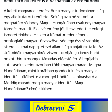
bemutató cikkeket is olvashatnak az érdeklődők.
A keleti magyarok kérdésköre a magyar tudományosság
egy alig kutatott területe. Sokáig az a nézet volt a
meghatározó, hogy Magna Hungáriában csak egy magyar
töredék maradt. Ez a vélemény jól illeszkedett jelenlegi
ismereteinkhez. Hiszen a Kárpát-medencében a
honfoglaló magyar törzsszövetség egy évszázadokig
sikeres, a mai napig létező államiság alapjait rakta le. Az
Urál-vidéki magyarokról viszont utoljára Julianus barát
hozott hírt a mongol támadás előestéjén. A legújabb
kutatások szerint azonban több magyar maradt Magna
Hungáriában, mint korábban gondoltuk, és a magyar
identitás túlélhette a mongol hódítást – olvasható a
Meddig maradt meg a magyar identitás Magna
Hungáriában? című cikkben.