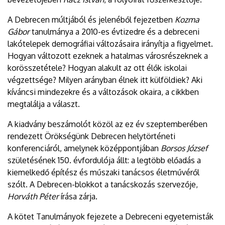
A Debrecen múltjából és jelenéből fejezetben
Kozma
Gábor
tanulmánya a 2010-es évtizedre és a debreceni
lakótelepek demográfiai változásaira irányítja a figyelmet.
Hogyan változott ezeknek a hatalmas városrészeknek a
korösszetétele? Hogyan alakult az ott élők iskolai
végzettsége? Milyen arányban élnek itt külföldiek? Aki
kíváncsi mindezekre és a változások okaira, a cikkben
megtalálja a választ.
A kiadvány beszámolót közöl az ez év szeptemberében
rendezett Örökségünk Debrecen helytörténeti
konferenciáról, amelynek középpontjában
Borsos József
születésének 150. évfordulója állt: a legtöbb előadás a
kiemelkedő építész és műszaki tanácsos életművéről
szólt. A Debrecen-blokkot a tanácskozás szervezője,
Horváth Péter
írása zárja.
A kötet Tanulmányok fejezete a Debreceni egyetemisták