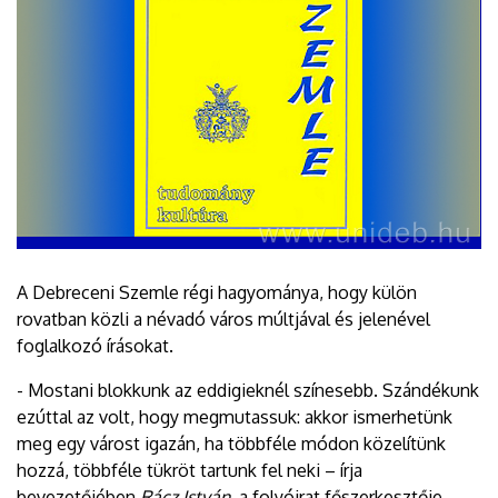
A Debreceni Szemle régi hagyománya, hogy külön
rovatban közli a névadó város múltjával és jelenével
foglalkozó írásokat.
- Mostani blokkunk az eddigieknél színesebb. Szándékunk
ezúttal az volt, hogy megmutassuk: akkor ismerhetünk
meg egy várost igazán, ha többféle módon közelítünk
hozzá, többféle tükröt tartunk fel neki – írja
bevezetőjében
Rácz István
, a folyóirat főszerkesztője.