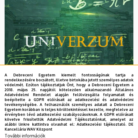
A Debreceni Egyetem kiemelt fontosságúnak tartja a
rendelkezésére bocsátott, illetve birtokába jutott személyes adatok
védelmét. Ezúton tájékoztatjuk Önt, hogy a Debreceni Egyetem a
2018. május 25. napjától kötelezően alkalmazandó Általános
Adatvédelmi Rendelet alapján felülvizsgálta folyamatait és
2026. augusztus 7.
beépítette a GDPR előírásait az adatkezelési és adatvédelmi
Univerzum: A Debreceni Egyetem
tevékenységébe. A felhasználók személyes adatait a Debreceni
Egyetem korábban is teljes körültekintéssel kezelte, megfelelve az
titkos receptjei
érvényben lévő adatkezelési szabályozásoknak. A GDPR előírásait
követve frissítettük Adatvédelmi Tájékoztatónkat, amelyet az
alábbi linkre kattintva olvashat el:
Adatkezelési tájékoztató.
DE
KUTATÁS
TUDOMÁNY
Kancellária WAV Központ
További információk