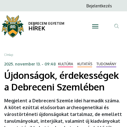
Újdonságok,
Ugrás
Anonim
Bejelentkezés
a
N
Felhasználói
érdekességek
tartalomra
fiók
DEBRECENI EGYETEM
a
HÍREK
menüje
Tar
Debreceni
ker
Szemlében
Morzsa
Címlap
|
2025. november 13. - 09:48
KULTÚRA
KUTATÁS
TUDOMÁNY
Újdonságok, érdekességek
DEBRECENI
a Debreceni Szemlében
EGYETEM
Megjelent a Debreceni Szemle idei harmadik száma.
A kötet ezúttal elsősorban archeogenetikai és
várostörténeti újdonságokat tartalmaz, de emellett
tanulmányokat, interjúkat, valamint új kiadványokat