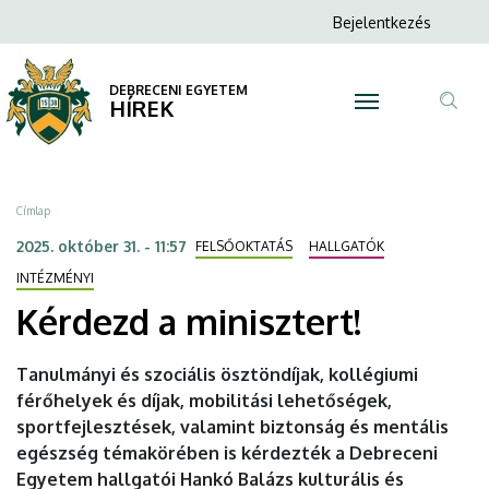
Kérdezd
Ugrás
Anonim
Bejelentkezés
a
N
Felhasználói
a
tartalomra
fiók
DEBRECENI EGYETEM
minisztert!
HÍREK
menüje
Tar
|
ker
DEBRECENI
Morzsa
Címlap
EGYETEM
2025. október 31. - 11:57
FELSŐOKTATÁS
HALLGATÓK
INTÉZMÉNYI
Kérdezd a minisztert!
Tanulmányi és szociális ösztöndíjak, kollégiumi
férőhelyek és díjak, mobilitási lehetőségek,
sportfejlesztések, valamint biztonság és mentális
egészség témakörében is kérdezték a Debreceni
Egyetem hallgatói Hankó Balázs kulturális és