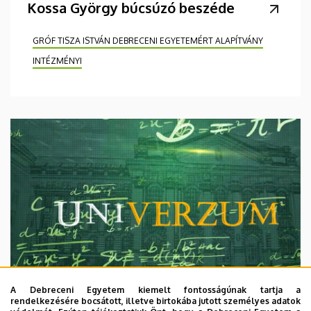
Kossa György búcsúzó beszéde
GRÓF TISZA ISTVÁN DEBRECENI EGYETEMÉRT ALAPÍTVÁNY
INTÉZMÉNYI
A Debreceni Egyetem kiemelt fontosságúnak tartja a
rendelkezésére bocsátott, illetve birtokába jutott személyes adatok