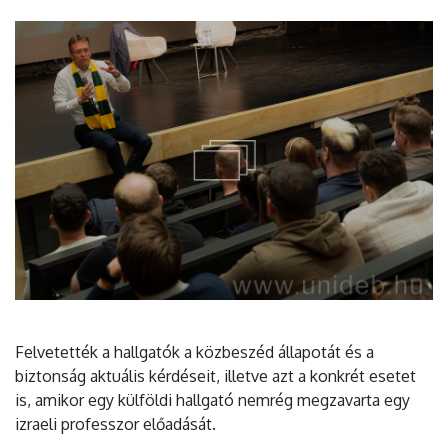
Felvetették a hallgatók a közbeszéd állapotát és a
biztonság aktuális kérdéseit, illetve azt a konkrét esetet
is, amikor egy külföldi hallgató nemrég megzavarta egy
izraeli professzor előadását.