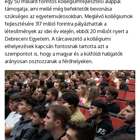
egy 50 milliárd forintos kollégiumfejlesztési alappal
támogatja, ami mellé még befektetők bevonása
szükséges az egyetemvárosokban. Meglévő kollégiumok
fejlesztésére 317 millió forintra pályázhattak a
létesítmények az idei év elején, ebből 20 milliót nyert a
Debreceni Egyetem. A tárcavezető a kollégiumi
elhelyezések kapcsán fontosnak tartotta azt a
szempontot is, hogy a magyar és a külföldi hallgatók
arányosan osztozzanak a férőhelyeken.