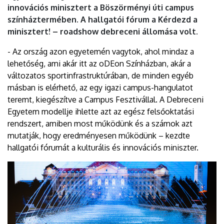
innovációs minisztert a Böszörményi úti campus
színháztermében. A hallgatói fórum a Kérdezd a
minisztert! – roadshow debreceni állomása volt.
- Az ország azon egyetemén vagytok, ahol mindaz a
lehetőség, ami akár itt az oDEon Színházban, akár a
változatos sportinfrastruktúrában, de minden egyéb
másban is elérhető, az egy igazi campus-hangulatot
teremt, kiegészítve a Campus Fesztivállal. A Debreceni
Egyetem modellje ihlette azt az egész felsőoktatási
rendszert, amiben most működünk és a számok azt
mutatják, hogy eredményesen működünk – kezdte
hallgatói fórumát a kulturális és innovációs miniszter.