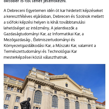
október 15-től lehet jelentkezni.
A Debreceni Egyetemen idén öt kar hirdetett képzéseket
a keresztféléves eljárásban, Debrecen és Szolnok mellett
a siófoki képzési helyen is kínál továbbtanulási
lehetőséget az intézmény. A jelentkezők a
Gazdaságtudományi Kar, az Informatikai Kar, a
Mezőgazdaság-, Élelmiszertudományi és
Környezetgazdálkodási Kar, a Műszaki Kar, valamint a
Természettudományi és Technológiai Kar
mesterképzései közül választhatnak.