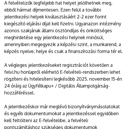
A felvételizők legfeljebb hat helyet jelölhetnek meg,
ebből hármat díjmentesen. Ezen felül a további
jelentkezési helyek kiválasztásáért 2-2 ezer forint
kiegészítő eljárási díjat kell fizetni. Ugyanazon intézmény
azonos szakjának állami ösztöndíjas és önköltséges
meghirdetése egy jelentkezési helynek minősül,
amennyiben megegyezik a képzési szint, a munkarend, a
képzés nyelve, helye és csak a finanszírozási forma tér el.
A végleges jelentkezéseket regisztrációt követően a
felvi.hu honlapról elérhető E-felvételi-rendszerben lehet
rögzíteni és hitelesíteni legkésőbb 2025. november 15-én
24 óráig az Ügyfélkapu+ / Digitális Állampolgárság-
hozzáféréssel.
A jelentkezéskor már meglévő bizonyítványmásolatokat
és egyéb dokumentumokat a jelentkezéssel egyidőben
kell feltölteni az E-felvételibe, a felvételi
pontszámításhoz szükséges dokumentumok