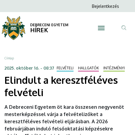
Elindult
Ugrás
Anonim
Bejelentkezés
a
N
Felhasználói
a
tartalomra
fiók
DEBRECENI EGYETEM
keresztféléves
HÍREK
menüje
Tar
felvételi
ker
|
Morzsa
Címlap
DEBRECENI
2025. október 16. - 08:37
FELVÉTELI
HALLGATÓK
INTÉZMÉNYI
Elindult a keresztféléves
EGYETEM
felvételi
A Debreceni Egyetem öt kara összesen negyvenöt
mesterképzéssel várja a felvételizőket a
keresztféléves felvételi eljárásban. A 2026
februárjában induló felsőoktatási képzésekre