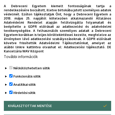
A Debreceni Egyetem kiemelt fontosságúnak tartja a
rendelkezésére bocsátott, illetve birtokába jutott személyes adatok
védelmét. Ezúton tájékoztatjuk Önt, hogy a Debreceni Egyetem a
2018. május 25. napjától kötelezően alkalmazandó Általános
Adatvédelmi Rendelet alapján felülvizsgálta folyamatait és
2026. augusztus 7.
beépítette a GDPR előírásait az adatkezelési és adatvédelmi
Univerzum: A Debreceni Egyetem
tevékenységébe. A felhasználók személyes adatait a Debreceni
Egyetem korábban is teljes körültekintéssel kezelte, megfelelve az
titkos receptjei
érvényben lévő adatkezelési szabályozásoknak. A GDPR előírásait
követve frissítettük Adatvédelmi Tájékoztatónkat, amelyet az
alábbi linkre kattintva olvashat el:
Adatkezelési tájékoztató.
DE
KUTATÁS
TUDOMÁNY
Kancellária WAV Központ
További információk
Nélkülözhetetlen sütik
Funkcionális sütik
Analitikai sütik
Hirdetési sütik
KIVÁLASZTOTTAK MENTÉSE
WITHDRAW CONSENT
DEBRECENI EGYETEM