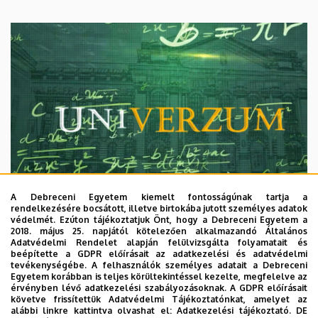
A Debreceni Egyetem kiemelt fontosságúnak tartja a
rendelkezésére bocsátott, illetve birtokába jutott személyes adatok
védelmét. Ezúton tájékoztatjuk Önt, hogy a Debreceni Egyetem a
2018. május 25. napjától kötelezően alkalmazandó Általános
Adatvédelmi Rendelet alapján felülvizsgálta folyamatait és
2026. augusztus 7.
beépítette a GDPR előírásait az adatkezelési és adatvédelmi
Univerzum: A Debreceni Egyetem
tevékenységébe. A felhasználók személyes adatait a Debreceni
Egyetem korábban is teljes körültekintéssel kezelte, megfelelve az
titkos receptjei
érvényben lévő adatkezelési szabályozásoknak. A GDPR előírásait
követve frissítettük Adatvédelmi Tájékoztatónkat, amelyet az
alábbi linkre kattintva olvashat el:
Adatkezelési tájékoztató.
DE