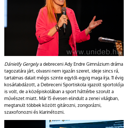
Dánielfy Gergely
a debreceni Ady Endre Gimnázium dráma
tagozatára járt, olvasni nem igazán szeret, ideje sincs rá,
tartalmas dalait mégis szinte egytől-egyig maga írja. 11 évig
kosárlabdázott, a Debreceni Sportiskola igazolt sportolója
is volt, de a középiskolában a sport háttérbe szorult a
művészet miatt. Már 15 évesen elindult a zenei világban,
megtanult többek között gitározni, zongorázni,
szaxofonozni és klarinétozni.