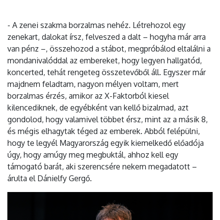
- A zenei szakma borzalmas nehéz. Létrehozol egy
zenekart, dalokat írsz, felveszed a dalt – hogyha már arra
van pénz –, összehozod a stábot, megpróbálod eltalálni a
mondanivalóddal az embereket, hogy legyen hallgatód,
koncerted, tehát rengeteg összetevőből áll. Egyszer már
majdnem feladtam, nagyon mélyen voltam, mert
borzalmas érzés, amikor az X-Faktorból kiesel
kilencediknek, de egyébként van kellő bizalmad, azt
gondolod, hogy valamivel többet érsz, mint az a másik 8,
és mégis elhagytak téged az emberek. Abból felépülni,
hogy te legyél Magyarország egyik kiemelkedő előadója
úgy, hogy amúgy meg megbuktál, ahhoz kell egy
támogató barát, aki szerencsére nekem megadatott –
árulta el Dánielfy Gergő.