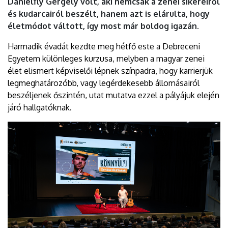
Dánielfly Gergely volt, aki nemcsak a zenei sikereiről
és kudarcairól beszélt, hanem azt is elárulta, hogy
életmódot váltott, így most már boldog igazán.
Harmadik évadát kezdte meg hétfő este a Debreceni
Egyetem különleges kurzusa, melyben a magyar zenei
élet elismert képviselői lépnek színpadra, hogy karrierjük
legmeghatározóbb, vagy legérdekesebb állomásairól
beszéljenek őszintén, utat mutatva ezzel a pályájuk elején
járó hallgatóknak.