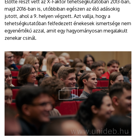
Előtte részt vett az X-Faktor tehetségkutatóban 2013-ban,
majd 2016-ban is, utóbbiban egészen az élő adásokig
jutott, ahol a 9. helyen végzett. Azt vallja, hogy a
tehetségkutatóban felfedezett énekesek ismertsége nem
egyenértékű azzal, amit egy hagyományosan megalakult
zenekar csinál.