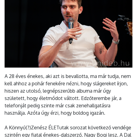
A 28 éves énekes, aki azt is bevallotta, ma már tudja, nem
kell ahhoz a pohár fenekére nézni, hogy slágereket írjon,
hiszen az utolsó, legnépszerűbb albuma már úgy
született, hogy életmódot váltott. Edzőterembe jár, a
telefonját pedig szinte már csak zenehallgatásra
használja. Azóta úgy érzi, hogy boldog igazán.
A Könnyű(?)Zenész ÉLETutak sorozat következő vendége
szintén egy fiatal énekes-dalszerző, Nagy Bogi lesz. A Dal