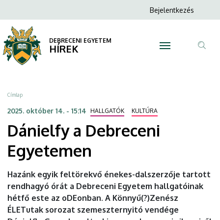
Dánielfy
Ugrás
Anonim
Bejelentkezés
a
N
Felhasználói
a
tartalomra
fiók
DEBRECENI EGYETEM
Debreceni
HÍREK
menüje
Tar
Egyetemen
ker
|
Morzsa
Címlap
DEBRECENI
2025. október 14. - 15:14
HALLGATÓK
KULTÚRA
Dánielfy a Debreceni
EGYETEM
Egyetemen
Hazánk egyik feltörekvő énekes-dalszerzője tartott
rendhagyó órát a Debreceni Egyetem hallgatóinak
hétfő este az oDEonban. A Könnyű(?)Zenész
ÉLETutak sorozat szemeszternyitó vendége