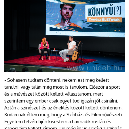
- Sohasem tudtam dönteni, nekem ezt meg kellett
tanulni, vagy talán még most is tanulom. Először a sport
és a művészet között kellett választanom, mert
szerintem egy ember csak egyet tud igazán jól csinálni.
Aztán a színészet és az éneklés között kellett döntenem.
Kudarcnak éltem meg, hogy a Színház- és Filmművészeti
Egyetem felvételijén kisestem a harmadik rostán és
Kaposvárra kellett járnom. De még így is sokáig a színház