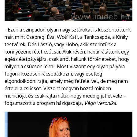
- Ezen a színpadon olyan nagy sztárokat is köszöntöttünk
már, mint Csepregi Éva, Wolf Kati, a Tankcsapda, a Király
testvérek, Dés László, vagy Hobo, akik szerintünk a
könnyűzenei élet csúcsai. Akik révén, habár ráláttunk egy
egész életpályájára, csak arról hallunk történeteket, hogy
milyen a csúcson lenni. Most viszont egy olyan pályára
fogunk közösen rácsodálkozni, vagy esetleg
elgondolkodni rajta, amely még felfele ível, de még nem
érte el a csúcsot. Viszont megvan hozzá minden
muníciója, és csak rajta múlik, hogy meddig jut el vele –
fogalmazott a program házigazdája,
Végh Veronika
.