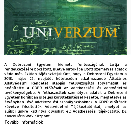
A Debreceni Egyetem kiemelt fontosságúnak tartja a
rendelkezésére bocsátott, illetve birtokába jutott személyes adatok
védelmét. Ezúton tájékoztatjuk Önt, hogy a Debreceni Egyetem a
2018. május 25. napjától kötelezően alkalmazandó Általános
Adatvédelmi Rendelet alapján felülvizsgálta folyamatait és
2026. augusztus 7.
beépítette a GDPR előírásait az adatkezelési és adatvédelmi
Univerzum: A Debreceni Egyetem
tevékenységébe. A felhasználók személyes adatait a Debreceni
Egyetem korábban is teljes körültekintéssel kezelte, megfelelve az
titkos receptjei
érvényben lévő adatkezelési szabályozásoknak. A GDPR előírásait
követve frissítettük Adatvédelmi Tájékoztatónkat, amelyet az
alábbi linkre kattintva olvashat el:
Adatkezelési tájékoztató.
DE
KUTATÁS
TUDOMÁNY
Kancellária WAV Központ
További információk