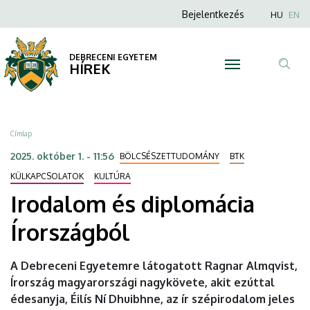
Irodalom
Ugrás
Anonim
Nyel
Bejelentkezés
HU
EN
a
Felhasználói
és
tartalomra
fiók
DEBRECENI EGYETEM
diplomácia
HÍREK
menüje
Tar
Írországból
ker
|
Morzsa
Címlap
DEBRECENI
2025. október 1. - 11:56
BÖLCSÉSZETTUDOMÁNY
BTK
EGYETEM
KÜLKAPCSOLATOK
KULTÚRA
Irodalom és diplomácia
Írországból
A Debreceni Egyetemre látogatott Ragnar Almqvist,
Írország magyarországi nagykövete, akit ezúttal
édesanyja, Éilís Ní Dhuibhne, az ír szépirodalom jeles