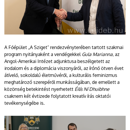
A Főépület „A Sziget” rendezvényterében tartott szakmai
program nyitányaként a vendégekkel
Gula Marianna
, az
Angol-Amerikai Intézet adjunktusa beszélgetett az
irodalom és a diplomácia viszonyáról, az írónő ötven évet
átívelő, sokoldalú életművéről, a kulturális feminizmus
meghatározó szerepéről munkásságában, de emellett a
közönség betekintést nyerhetett
Éilís Ní Dhuibhne
csaknem két évtizede folytatott kreatív írás oktatói
tevékenységébe is.