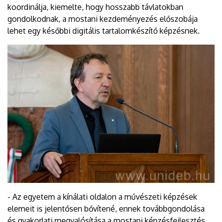
koordinálja, kiemelte, hogy hosszabb távlatokban
gondolkodnak, a mostani kezdeményezés előszobája
lehet egy későbbi digitális tartalomkészítő képzésnek.
- Az egyetem a kínálati oldalon a művészeti képzések
elemeit is jelentősen bővítené, ennek továbbgondolása
és gyakorlati megvalósítása a mostani képzésfejlesztés.