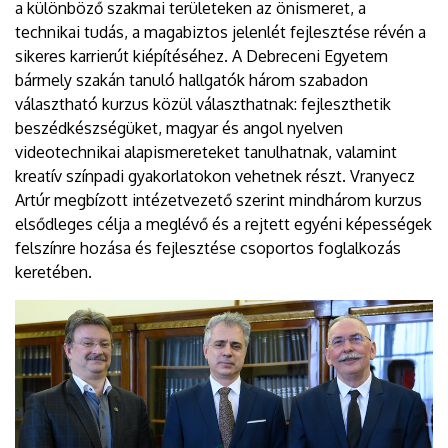
a különböző szakmai területeken az önismeret, a
technikai tudás, a magabiztos jelenlét fejlesztése révén a
sikeres karrierút kiépítéséhez. A Debreceni Egyetem
bármely szakán tanuló hallgatók három szabadon
választható kurzus közül választhatnak: fejleszthetik
beszédkészségüket, magyar és angol nyelven
videotechnikai alapismereteket tanulhatnak, valamint
kreatív színpadi gyakorlatokon vehetnek részt. Vranyecz
Artúr megbízott intézetvezető szerint mindhárom kurzus
elsődleges célja a meglévő és a rejtett egyéni képességek
felszínre hozása és fejlesztése csoportos foglalkozás
keretében.