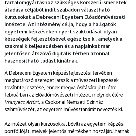
tartalomgyártáshoz szükséges korszerű ismeretek
átadása céljából indít szabadon választható
kurzusokat a Debreceni Egyetem Előadóművészeti
Intézete. Az intézmény célja, hogy a hallgatók
egyetemi képzéseken nyert szaktudását olyan
készségek fejlesztésével egészítse ki, amelyek a
szakmai kiteljesedésben és a napjainkat már
jelentősen átszövő digitális térben azonnal
hasznosítható tudást kínálnak.
A Debreceni Egyetem képzésfejlesztési tervében
meghatározó szerepet játszik a művészeti képzések
továbbfejlesztése, ennek megvalósítására jött létre
februárban az Előadóművészeti Intézet, melynek élére
Vranyecz Artúrt,
a Csokonai Nemzeti Színház
színművészét, az egyetem művésztanárát nevezték ki.
Az intézet olyan kurzusokkal bővíti az egyetem képzési
portfólióját, melyek jelentős mértékben hozzájárulhatnak