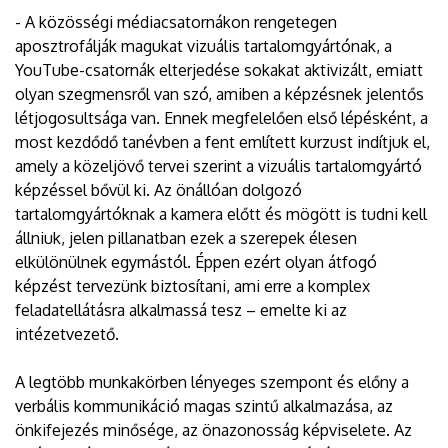
- A közösségi médiacsatornákon rengetegen
aposztrofálják magukat vizuális tartalomgyártónak, a
YouTube-csatornák elterjedése sokakat aktivizált, emiatt
olyan szegmensről van szó, amiben a képzésnek jelentős
létjogosultsága van. Ennek megfelelően első lépésként, a
most kezdődő tanévben a fent említett kurzust indítjuk el,
amely a közeljövő tervei szerint a vizuális tartalomgyártó
képzéssel bővül ki. Az önállóan dolgozó
tartalomgyártóknak a kamera előtt és mögött is tudni kell
állniuk, jelen pillanatban ezek a szerepek élesen
elkülönülnek egymástól. Éppen ezért olyan átfogó
képzést tervezünk biztosítani, ami erre a komplex
feladatellátásra alkalmassá tesz – emelte ki az
intézetvezető.
A legtöbb munkakörben lényeges szempont és előny a
verbális kommunikáció magas szintű alkalmazása, az
önkifejezés minősége, az önazonosság képviselete. Az