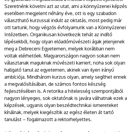
Szeretnénk követni azt az utat, ami a könnyűzenei képzés
esetében megjelent néhány éve, ott is egy szabadon
választható kurzussal indult az oktatás, most pedig már
ott tartunk, hogy végzős évfolyamunk van a Könnyűzenei
Intézetben. Organikusan következik tehát az indító
lépésekből, hogy olyan előadóművészeti ágak jelenjenek
meg a Debreceni Egyetemen, melyek korábban nem
voltak elérhetőek. Magyarországon nagyon sokan nem
választanak maguknak művészeti karriert, noha sok olyan
hallgató tanul az egyetemen, akinek van ilyen irányú
ambíciója. Mindhárom kurzus olyan, amely segíthet ennek
a megvalósításában, de számos fontos készség
fejlesztésében is. A retorika a hitelesség szempontjából
nagyon lényeges, sok oktatónak is javára válhatnak ezek a
képzések, ugyanis olyan beszédtechnikai ismereteket
kínálnak, melyek kiegészítik az egész életen át tartó
tanulást – fogalmazott a rektorhelyettes.