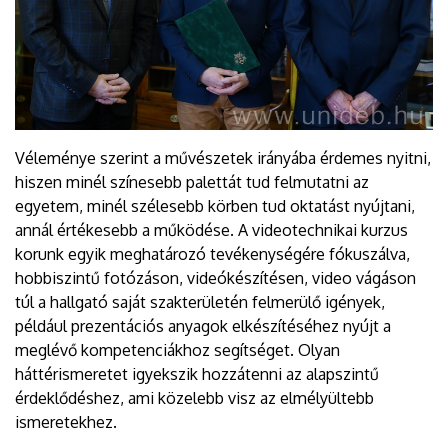
Véleménye szerint a művészetek irányába érdemes nyitni,
hiszen minél színesebb palettát tud felmutatni az
egyetem, minél szélesebb körben tud oktatást nyújtani,
annál értékesebb a működése. A videotechnikai kurzus
korunk egyik meghatározó tevékenységére fókuszálva,
hobbiszintű fotózáson, videókészítésen, video vágáson
túl a hallgató saját szakterületén felmerülő igények,
például prezentációs anyagok elkészítéséhez nyújt a
meglévő kompetenciákhoz segítséget. Olyan
háttérismeretet igyekszik hozzátenni az alapszintű
érdeklődéshez, ami közelebb visz az elmélyültebb
ismeretekhez.