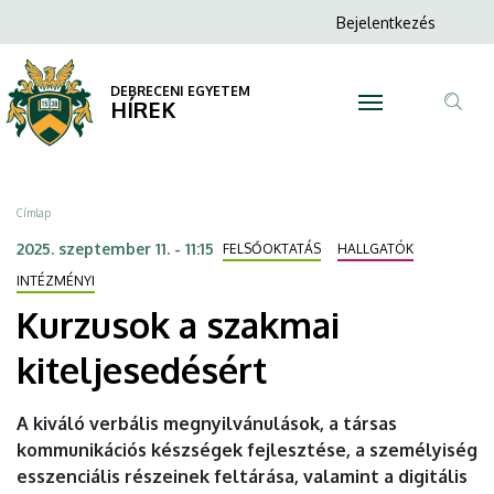
Kurzusok
Ugrás
Anonim
Bejelentkezés
a
N
Felhasználói
a
tartalomra
fiók
DEBRECENI EGYETEM
szakmai
HÍREK
menüje
Tar
kiteljesedésért
ker
|
Morzsa
Címlap
DEBRECENI
2025. szeptember 11. - 11:15
FELSŐOKTATÁS
HALLGATÓK
EGYETEM
INTÉZMÉNYI
Kurzusok a szakmai
kiteljesedésért
A kiváló verbális megnyilvánulások, a társas
kommunikációs készségek fejlesztése, a személyiség
esszenciális részeinek feltárása, valamint a digitális