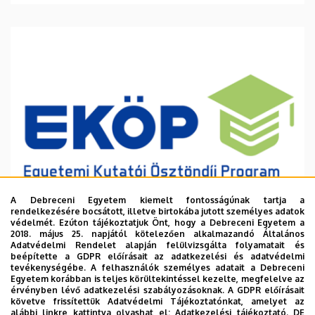
A Debreceni Egyetem kiemelt fontosságúnak tartja a
rendelkezésére bocsátott, illetve birtokába jutott személyes adatok
védelmét. Ezúton tájékoztatjuk Önt, hogy a Debreceni Egyetem a
2018. május 25. napjától kötelezően alkalmazandó Általános
Adatvédelmi Rendelet alapján felülvizsgálta folyamatait és
2026. augusztus 6.
beépítette a GDPR előírásait az adatkezelési és adatvédelmi
Ösztöndíj a tudományos munka
tevékenységébe. A felhasználók személyes adatait a Debreceni
Egyetem korábban is teljes körültekintéssel kezelte, megfelelve az
támogatására
érvényben lévő adatkezelési szabályozásoknak. A GDPR előírásait
követve frissítettük Adatvédelmi Tájékoztatónkat, amelyet az
alábbi linkre kattintva olvashat el:
Adatkezelési tájékoztató.
DE