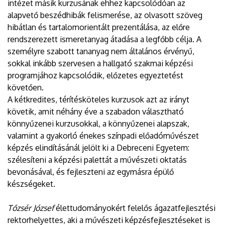
intézet másik kurzusának ehhez kapcsolódóan az
alapvető beszédhibák felismerése, az olvasott szöveg
hibátlan és tartalomorientált prezentálása, az előre
rendszerezett ismeretanyag átadása a legfőbb célja. A
személyre szabott tananyag nem általános érvényű,
sokkal inkább szervesen a hallgató szakmai képzési
programjához kapcsolódik, előzetes egyeztetést
követően.
A kétkredites, térítésköteles kurzusok azt az irányt
követik, amit néhány éve a szabadon választható
könnyűzenei kurzusokkal, a könnyűzenei alapszak,
valamint a gyakorló énekes színpadi előadóművészet
képzés elindításánál jelölt ki a Debreceni Egyetem:
szélesíteni a képzési palettát a művészeti oktatás
bevonásával, és fejleszteni az egymásra épülő
készségeket.
Tőzsér József
élettudományokért felelős ágazatfejlesztési
rektorhelyettes, aki a művészeti képzésfejlesztéseket is