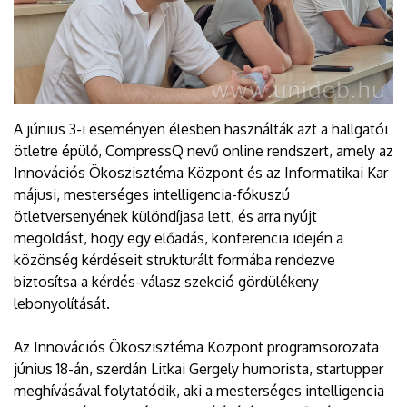
A június 3-i eseményen élesben használták azt a hallgatói
ötletre épülő, CompressQ nevű online rendszert, amely az
Innovációs Ökoszisztéma Központ és az Informatikai Kar
májusi, mesterséges intelligencia-fókuszú
ötletversenyének különdíjasa lett, és arra nyújt
megoldást, hogy egy előadás, konferencia idején a
közönség kérdéseit strukturált formába rendezve
biztosítsa a kérdés-válasz szekció gördülékeny
lebonyolítását.
Az Innovációs Ökoszisztéma Központ programsorozata
június 18-án, szerdán Litkai Gergely humorista, startupper
meghívásával folytatódik, aki a mesterséges intelligencia