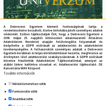
A Debreceni Egyetem kiemelt fontosságúnak tartja a
rendelkezésére bocsátott, illetve birtokába jutott személyes adatok
védelmét. Ezúton tájékoztatjuk Önt, hogy a Debreceni Egyetem a
2018. május 25. napjától kötelezően alkalmazandó Általános
Adatvédelmi Rendelet alapján felülvizsgálta folyamatait és
2026. augusztus 7.
beépítette a GDPR előírásait az adatkezelési és adatvédelmi
Univerzum: A Debreceni Egyetem
tevékenységébe. A felhasználók személyes adatait a Debreceni
Egyetem korábban is teljes körültekintéssel kezelte, megfelelve az
titkos receptjei
érvényben lévő adatkezelési szabályozásoknak. A GDPR előírásait
követve frissítettük Adatvédelmi Tájékoztatónkat, amelyet az
alábbi linkre kattintva olvashat el:
Adatkezelési tájékoztató.
DE
KUTATÁS
TUDOMÁNY
Kancellária WAV Központ
További információk
Nélkülözhetetlen sütik
Funkcionális sütik
Analitikai sütik