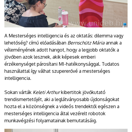
A Mesterséges intelligencia és az oktatás: dilemma vagy
lehetőség? című előadásában
Bernschütz Mária
annak a
véleményének adott hangot, hogy a legjobb oktatók a
jövőben azok lesznek, akik képesek emberi
érzékenységet párosítani MI-hatékonysággal. Tudatos
használattal így válhat szupererővé a mesterséges
intelligencia.
Sokan várták
Keleti Arthur
kibertitok jövőkutató
trendismertetőjét, aki a leglátványosabb újdonságokat
hozta el a közönségnek a videós trendektől egészen a
mesterséges intelligencia által vezérelt robotok
munkavégzési folyamatainak bemutatásáig.