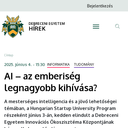
AI
Ugrás
Anonim
Bejelentkezés
a
N
Felhasználói
–
tartalomra
fiók
DEBRECENI EGYETEM
az
HÍREK
menüje
Tar
emberiség
ker
legnagyobb
Morzsa
Címlap
kihívása?
2025. június 4. - 15:30
INFORMATIKA
TUDOMÁNY
AI – az emberiség
|
legnagyobb kihívása?
DEBRECENI
EGYETEM
A mesterséges intelligencia és a jövő lehetőségei
témában, a Hungarian Startup University Program
részeként június 3-án, kedden elindult a Debreceni
Egyetem Innovációs Ökoszisztéma Központjának