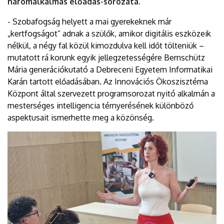
háromalkalmas előadás-sorozata.
- Szobafogság helyett a mai gyerekeknek már
„kertfogságot” adnak a szülők, amikor digitális eszközeik
nélkül, a négy fal közül kimozdulva kell időt tölteniük –
mutatott rá korunk egyik jellegzetességére Bernschütz
Mária generációkutató a Debreceni Egyetem Informatikai
Karán tartott előadásában. Az Innovációs Ökoszisztéma
Központ által szervezett programsorozat nyitó alkalmán a
mesterséges intelligencia térnyerésének különböző
aspektusait ismerhette meg a közönség.