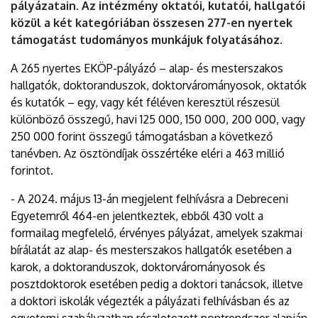
pályázatain. Az intézmény oktatói, kutatói, hallgatói
közül a két kategóriában összesen 277-en nyertek
támogatást tudományos munkájuk folyatásához.
A 265 nyertes EKÖP-pályázó – alap- és mesterszakos
hallgatók, doktoranduszok, doktorvárományosok, oktatók
és kutatók – egy, vagy két féléven keresztül részesül
különböző összegű, havi 125 000, 150 000, 200 000, vagy
250 000 forint összegű támogatásban a következő
tanévben. Az ösztöndíjak összértéke eléri a 463 millió
forintot.
- A 2024. május 13-án megjelent felhívásra a Debreceni
Egyetemről 464-en jelentkeztek, ebből 430 volt a
formailag megfelelő, érvényes pályázat, amelyek szakmai
bírálatát az alap- és mesterszakos hallgatók esetében a
karok, a doktoranduszok, doktorvárományosok és
posztdoktorok esetében pedig a doktori tanácsok, illetve
a doktori iskolák végezték a pályázati felhívásban és az
egyetemi szabályzatban részletezett pontrendszer alapján