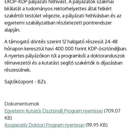
EKÖP-KDP pályázati felhívást. A pályázatok szakmai
bírálatát a tudományos rektorhelyettes által felkért
szakértői testület végezte, a pályázati felhívásban és az
egyetemi szabályzatban részletezett pontrendszer
alapján.
A támogató döntés szerint 12 hallgató részesül 24-48
hónapon keresztül havi 400 000 forint KDP-ösztöndíjban.
A nyertes pályázókon túl a programból a doktoranduszok
témavezetői és a kutatást segítő szakértők is díjazásban
részesülnek.
Sajtóközpont - BZs
Dokumentumok
Egyetemi Kutatói Ösztöndíj Program nyertesei
(709.07
KB)
Kooperatív Doktori Program nyertesei
(119.95 KB)