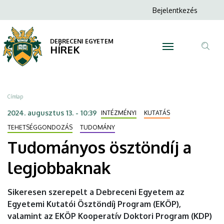
Tudományos
Ugrás
Anonim
Bejelentkezés
a
N
Felhasználói
ösztöndíj
tartalomra
fiók
DEBRECENI EGYETEM
a
HÍREK
menüje
Tar
legjobbaknak
ker
|
Morzsa
Címlap
DEBRECENI
2024. augusztus 13. - 10:39
INTÉZMÉNYI
KUTATÁS
EGYETEM
TEHETSÉGGONDOZÁS
TUDOMÁNY
Tudományos ösztöndíj a
legjobbaknak
Sikeresen szerepelt a Debreceni Egyetem az
Egyetemi Kutatói Ösztöndíj Program (EKÖP),
valamint az EKÖP Kooperatív Doktori Program (KDP)