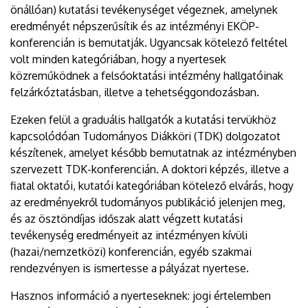
önállóan) kutatási tevékenységet végeznek, amelynek
eredményét népszerűsítik és az intézményi EKÖP-
konferencián is bemutatják. Ugyancsak kötelező feltétel
volt minden kategóriában, hogy a nyertesek
közreműködnek a felsőoktatási intézmény hallgatóinak
felzárkóztatásban, illetve a tehetséggondozásban.
Ezeken felül a graduális hallgatók a kutatási tervükhöz
kapcsolódóan Tudományos Diákköri (TDK) dolgozatot
készítenek, amelyet később bemutatnak az intézményben
szervezett TDK-konferencián. A doktori képzés, illetve a
fiatal oktatói, kutatói kategóriában kötelező elvárás, hogy
az eredményekről tudományos publikáció jelenjen meg,
és az ösztöndíjas időszak alatt végzett kutatási
tevékenység eredményeit az intézményen kívüli
(hazai/nemzetközi) konferencián, egyéb szakmai
rendezvényen is ismertesse a pályázat nyertese.
Hasznos információ a nyerteseknek: jogi értelemben