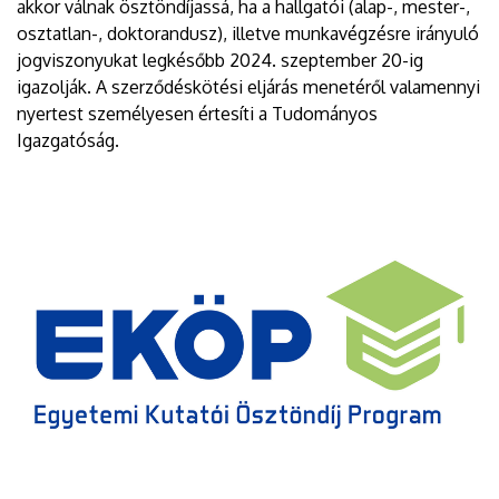
akkor válnak ösztöndíjassá, ha a hallgatói (alap-, mester-,
osztatlan-, doktorandusz), illetve munkavégzésre irányuló
jogviszonyukat legkésőbb 2024. szeptember 20-ig
igazolják. A szerződéskötési eljárás menetéről valamennyi
nyertest személyesen értesíti a Tudományos
Igazgatóság.