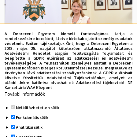
A Debreceni Egyetem kiemelt fontosságúnak tartja a
rendelkezésére bocsátott, illetve birtokába jutott személyes adatok
védelmét. Ezúton tájékoztatjuk Önt, hogy a Debreceni Egyetem a
2018. május 25. napjától kötelezően alkalmazandó Általános
Adatvédelmi Rendelet alapján felülvizsgálta folyamatait és
2026. augusztus 5.
beépítette a GDPR előírásait az adatkezelési és adatvédelmi
Hagyományőrzés és innováció a
tevékenységébe. A felhasználók személyes adatait a Debreceni
Egyetem korábban is teljes körültekintéssel kezelte, megfelelve az
Bölcsészettudományi Karon
érvényben lévő adatkezelési szabályozásoknak. A GDPR előírásait
követve frissítettük Adatvédelmi Tájékoztatónkat, amelyet az
alábbi linkre kattintva olvashat el:
Adatkezelési tájékoztató.
DE
BÖLCSÉSZETTUDOMÁNY
BTK
INTÉZMÉNYI
Kancellária WAV Központ
További információk
Nélkülözhetetlen sütik
Funkcionális sütik
Analitikai sütik