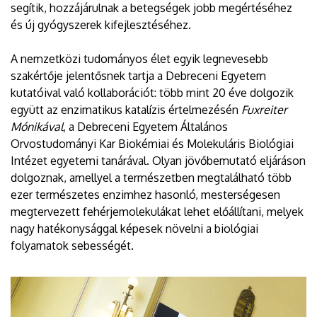
segítik, hozzájárulnak a betegségek jobb megértéséhez
és új gyógyszerek kifejlesztéséhez.
A nemzetközi tudományos élet egyik legnevesebb
szakértője jelentősnek tartja a Debreceni Egyetem
kutatóival való kollaborációt: több mint 20 éve dolgozik
együtt az enzimatikus katalízis értelmezésén
Fuxreiter
Mónikával
, a Debreceni Egyetem Általános
Orvostudományi Kar Biokémiai és Molekuláris Biológiai
Intézet egyetemi tanárával. Olyan jövőbemutató eljáráson
dolgoznak, amellyel a természetben megtalálható több
ezer természetes enzimhez hasonló, mesterségesen
megtervezett fehérjemolekulákat lehet előállítani, melyek
nagy hatékonysággal képesek növelni a biológiai
folyamatok sebességét.