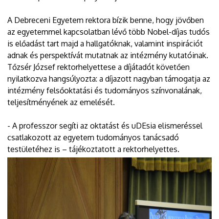
A Debreceni Egyetem rektora bízik benne, hogy jövőben
az egyetemmel kapcsolatban lévő több Nobel-díjas tudós
is előadást tart majd a hallgatóknak, valamint inspirációt
adnak és perspektívát mutatnak az intézmény kutatóinak.
Tőzsér József rektorhelyettese a díjátadót követően
nyilatkozva hangsúlyozta: a díjazott nagyban támogatja az
intézmény felsőoktatási és tudományos színvonalának,
teljesítményének az emelését.
- A professzor segíti az oktatást és uDEsia elismeréssel
csatlakozott az egyetem tudományos tanácsadó
testületéhez is – tájékoztatott a rektorhelyettes.