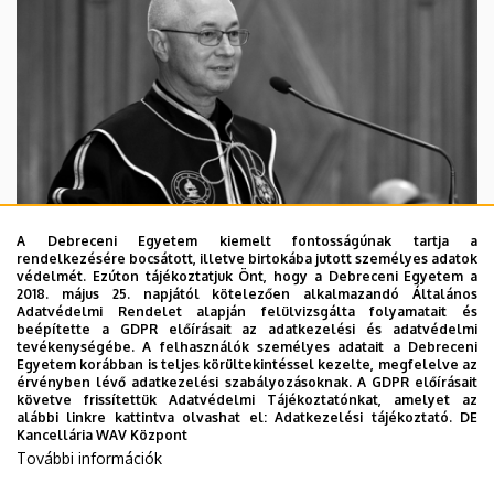
A Debreceni Egyetem kiemelt fontosságúnak tartja a
rendelkezésére bocsátott, illetve birtokába jutott személyes adatok
védelmét. Ezúton tájékoztatjuk Önt, hogy a Debreceni Egyetem a
2018. május 25. napjától kötelezően alkalmazandó Általános
Adatvédelmi Rendelet alapján felülvizsgálta folyamatait és
2026. augusztus 5.
beépítette a GDPR előírásait az adatkezelési és adatvédelmi
Díszdoktorát gyászolja a Debreceni
tevékenységébe. A felhasználók személyes adatait a Debreceni
Egyetem korábban is teljes körültekintéssel kezelte, megfelelve az
Egyetem
érvényben lévő adatkezelési szabályozásoknak. A GDPR előírásait
követve frissítettük Adatvédelmi Tájékoztatónkat, amelyet az
alábbi linkre kattintva olvashat el:
Adatkezelési tájékoztató.
DE
INTÉZMÉNYI
TTK
TUDOMÁNY
Kancellária WAV Központ
További információk