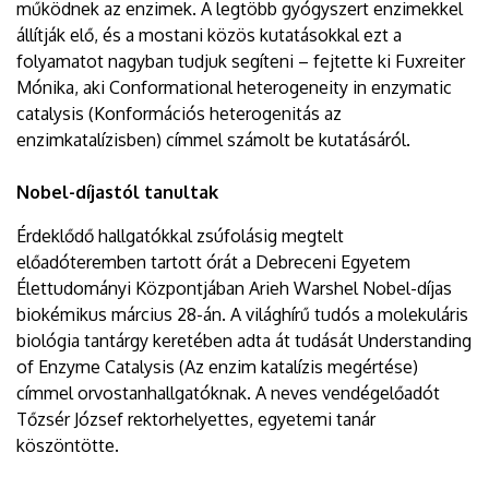
működnek az enzimek. A legtöbb gyógyszert enzimekkel
állítják elő, és a mostani közös kutatásokkal ezt a
folyamatot nagyban tudjuk segíteni – fejtette ki Fuxreiter
Mónika, aki Conformational heterogeneity in enzymatic
catalysis (Konformációs heterogenitás az
enzimkatalízisben) címmel számolt be kutatásáról.
Nobel-díjastól tanultak
Érdeklődő hallgatókkal zsúfolásig megtelt
előadóteremben tartott órát a Debreceni Egyetem
Élettudományi Központjában Arieh Warshel Nobel-díjas
biokémikus március 28-án. A világhírű tudós a molekuláris
biológia tantárgy keretében adta át tudását Understanding
of Enzyme Catalysis (Az enzim katalízis megértése)
címmel orvostanhallgatóknak. A neves vendégelőadót
Tőzsér József rektorhelyettes, egyetemi tanár
köszöntötte.