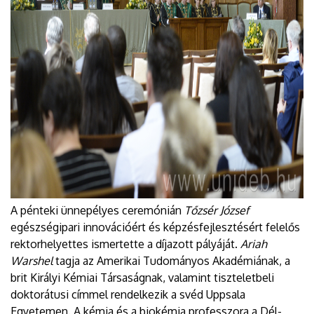
A pénteki ünnepélyes ceremónián
Tőzsér József
egészségipari innovációért és képzésfejlesztésért felelős
rektorhelyettes ismertette a díjazott pályáját.
Ariah
Warshel
tagja az Amerikai Tudományos Akadémiának, a
brit Királyi Kémiai Társaságnak, valamint tiszteletbeli
doktorátusi címmel rendelkezik a svéd Uppsala
Egyetemen. A kémia és a biokémia professzora a Dél-