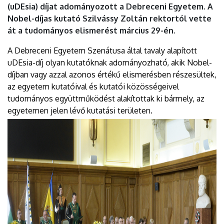
(uDEsia) díjat adományozott a Debreceni Egyetem. A
Nobel-díjas kutató Szilvássy Zoltán rektortól vette
át a tudományos elismerést március 29-én.
A Debreceni Egyetem Szenátusa által tavaly alapított
uDEsia-díj olyan kutatóknak adományozható, akik Nobel-
díjban vagy azzal azonos értékű elismerésben részesültek,
az egyetem kutatóival és kutatói közösségeivel
tudományos együttműködést alakítottak ki bármely, az
egyetemen jelen lévő kutatási területen.