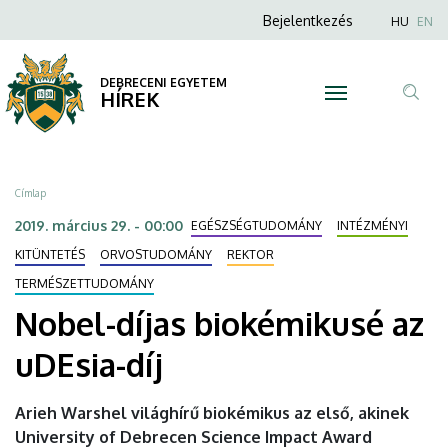
Nobel-
Ugrás
Anonim
Nyel
Bejelentkezés
HU
EN
a
Felhasználói
díjas
tartalomra
fiók
DEBRECENI EGYETEM
biokémikusé
HÍREK
menüje
Tar
az
ker
uDEsia-
Morzsa
Címlap
díj
2019. március 29. - 00:00
EGÉSZSÉGTUDOMÁNY
INTÉZMÉNYI
|
KITÜNTETÉS
ORVOSTUDOMÁNY
REKTOR
TERMÉSZETTUDOMÁNY
DEBRECENI
Nobel-díjas biokémikusé az
EGYETEM
uDEsia-díj
Arieh Warshel világhírű biokémikus az első, akinek
University of Debrecen Science Impact Award