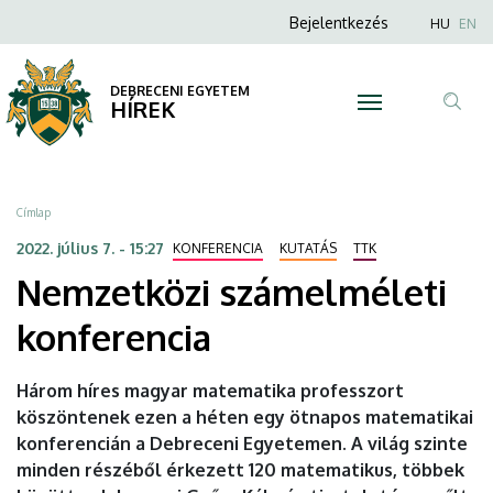
Nemzetközi
Ugrás
Anonim
Nyel
Bejelentkezés
HU
EN
a
Felhasználói
számelméleti
tartalomra
fiók
DEBRECENI EGYETEM
konferencia
HÍREK
menüje
Tar
|
ker
DEBRECENI
Morzsa
Címlap
EGYETEM
2022. július 7. - 15:27
KONFERENCIA
KUTATÁS
TTK
Nemzetközi számelméleti
konferencia
Három híres magyar matematika professzort
köszöntenek ezen a héten egy ötnapos matematikai
konferencián a Debreceni Egyetemen. A világ szinte
minden részéből érkezett 120 matematikus, többek