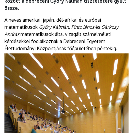
között a debreceni Győry Kálmán tiszteletére gyűlt
össze.
A neves amerikai, japán, dél-afrikai és európai
matematikusok
Győry Kálmán
,
Pintz János
és
Sárközy
András
matematikusok által vizsgált számelméleti
kérdésekkel foglalkoznak a Debreceni Egyetem
Élettudományi Központjának főépületében péntekig.