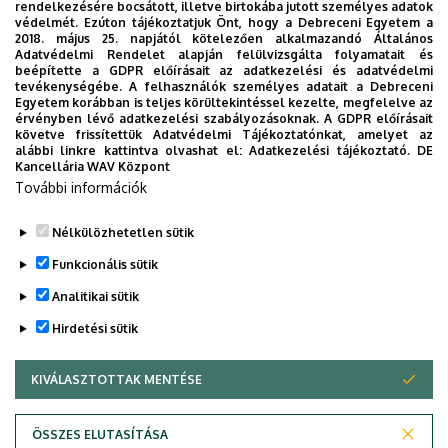
rendelkezésére bocsátott, illetve birtokába jutott személyes adatok
védelmét. Ezúton tájékoztatjuk Önt, hogy a Debreceni Egyetem a
2018. május 25. napjától kötelezően alkalmazandó Általános
Adatvédelmi Rendelet alapján felülvizsgálta folyamatait és
2026. augusztus 7.
beépítette a GDPR előírásait az adatkezelési és adatvédelmi
Univerzum: A Debreceni Egyetem
tevékenységébe. A felhasználók személyes adatait a Debreceni
Egyetem korábban is teljes körültekintéssel kezelte, megfelelve az
titkos receptjei
érvényben lévő adatkezelési szabályozásoknak. A GDPR előírásait
követve frissítettük Adatvédelmi Tájékoztatónkat, amelyet az
alábbi linkre kattintva olvashat el:
Adatkezelési tájékoztató.
DE
KUTATÁS
TUDOMÁNY
Kancellária WAV Központ
További információk
Nélkülözhetetlen sütik
Funkcionális sütik
Analitikai sütik
Hirdetési sütik
KIVÁLASZTOTTAK MENTÉSE
WITHDRAW CONSENT
DEBRECENI EGYETEM
ÖSSZES ELUTASÍTÁSA