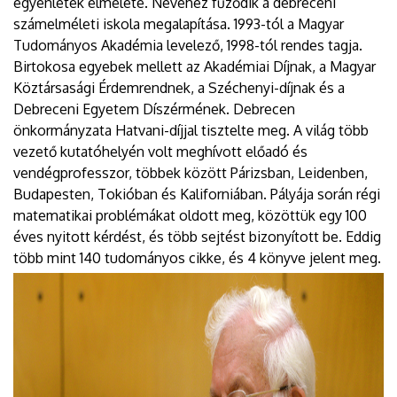
egyenletek elmélete. Nevéhez fűződik a debreceni
számelméleti iskola megalapítása. 1993-tól a Magyar
Tudományos Akadémia levelező, 1998-tól rendes tagja.
Birtokosa egyebek mellett az Akadémiai Díjnak, a Magyar
Köztársasági Érdemrendnek, a Széchenyi-díjnak és a
Debreceni Egyetem Díszérmének. Debrecen
önkormányzata Hatvani-díjjal tisztelte meg. A világ több
vezető kutatóhelyén volt meghívott előadó és
vendégprofesszor, többek között Párizsban, Leidenben,
Budapesten, Tokióban és Kaliforniában. Pályája során régi
matematikai problémákat oldott meg, közöttük egy 100
éves nyitott kérdést, és több sejtést bizonyított be. Eddig
több mint 140 tudományos cikke, és 4 könyve jelent meg.