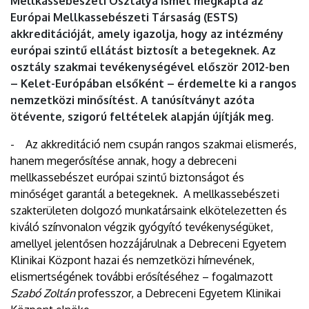
Mellkassebészeti Osztálya ismét megkapta az
Európai Mellkassebészeti Társaság (ESTS)
akkreditációját, amely igazolja, hogy az intézmény
európai szintű ellátást biztosít a betegeknek. Az
osztály szakmai tevékenységével először 2012-ben
– Kelet-Európában elsőként – érdemelte ki a rangos
nemzetközi minősítést. A tanúsítványt azóta
ötévente, szigorú feltételek alapján újítják meg.
- Az akkreditáció nem csupán rangos szakmai elismerés,
hanem megerősítése annak, hogy a debreceni
mellkassebészet európai szintű biztonságot és
minőséget garantál a betegeknek. A mellkassebészeti
szakterületen dolgozó munkatársaink elkötelezetten és
kiváló színvonalon végzik gyógyító tevékenységüket,
amellyel jelentősen hozzájárulnak a Debreceni Egyetem
Klinikai Központ hazai és nemzetközi hírnevének,
elismertségének további erősítéséhez – fogalmazott
Szabó Zoltán
professzor, a Debreceni Egyetem Klinikai