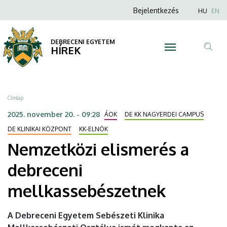
Nemzetközi
Ugrás
Anonim
Nyel
Bejelentkezés
HU
EN
a
Felhasználói
elismerés
tartalomra
fiók
DEBRECENI EGYETEM
a
HÍREK
menüje
Tar
debreceni
ker
mellkassebészetnek
Morzsa
Címlap
|
2025. november 20. - 09:28
ÁOK
DE KK NAGYERDEI CAMPUS
DEBRECENI
DE KLINIKAI KÖZPONT
KK-ELNÖK
Nemzetközi elismerés a
EGYETEM
debreceni
mellkassebészetnek
A Debreceni Egyetem Sebészeti Klinika