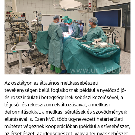
Az osztályon az általános mellkassebészeti
tevékenységen belül foglalkoznak például a nyelőcső jó-
és rosszindulatú betegségeinek sebészi kezelésével, a
légcső- és rekeszizom elváltozásaival, a mellkasi
deformitásokkal, a mellkasi sérülések és szövődményeik
ellátásával is. Ezen kívül több úgynevezett határterületi
műtétet végeznek kooperációban (például a szívsebészet,
az érsebészet, az idegsebészet, vagy a fej-nyak sebészet