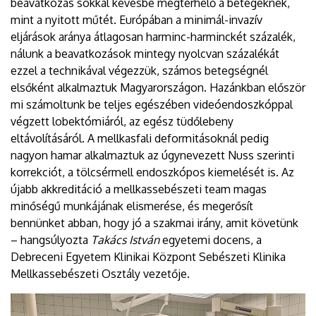
beavatkozás sokkal kevésbé megterhelő a betegeknek,
mint a nyitott műtét. Európában a minimál-invazív
eljárások aránya átlagosan harminc-harminckét százalék,
nálunk a beavatkozások mintegy nyolcvan százalékát
ezzel a technikával végezzük, számos betegségnél
elsőként alkalmaztuk Magyarországon. Hazánkban először
mi számoltunk be teljes egészében videóendoszkóppal
végzett lobektómiáról, az egész tüdőlebeny
eltávolításáról. A mellkasfali deformitásoknál pedig
nagyon hamar alkalmaztuk az úgynevezett Nuss szerinti
korrekciót, a tölcsérmell endoszkópos kiemelését is. Az
újabb akkreditáció a mellkassebészeti team magas
minőségű munkájának elismerése, és megerősít
bennünket abban, hogy jó a szakmai irány, amit követünk
– hangsúlyozta
Takács István
egyetemi docens, a
Debreceni Egyetem Klinikai Központ Sebészeti Klinika
Mellkassebészeti Osztály vezetője.