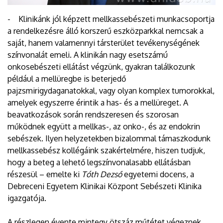
- Klinikánk jól képzett mellkassebészeti munkacsoportja
a rendelkezésre álló korszerű eszközparkkal nemcsak a
saját, hanem valamennyi társterület tevékenységének
színvonalát emeli. A klinikán nagy esetszámú
onkosebészeti ellátást végzünk, gyakran találkozunk
például a mellüregbe is beterjedő
pajzsmirigydaganatokkal, vagy olyan komplex tumorokkal,
amelyek egyszerre érintik a has- és a mellüreget. A
beavatkozások során rendszeresen és szorosan
működnek együtt a mellkas-, az onko-, és az endokrin
sebészek. Ilyen helyzetekben bizalommal támaszkodunk
mellkassebész kollégáink szakértelmére, hiszen tudjuk,
hogy a beteg a lehető legszínvonalasabb ellátásban
részesül – emelte ki
Tóth Dezső
egyetemi docens, a
Debreceni Egyetem Klinikai Központ Sebészeti Klinika
igazgatója.
A részlegen évente mintegy ötszáz műtétet végeznek,