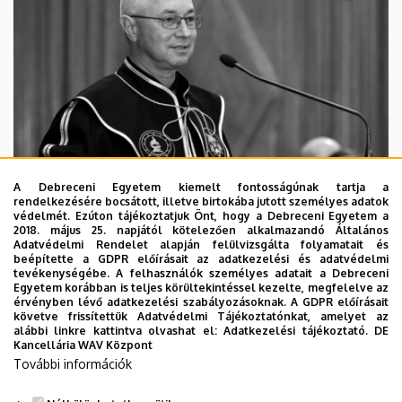
A Debreceni Egyetem kiemelt fontosságúnak tartja a
rendelkezésére bocsátott, illetve birtokába jutott személyes adatok
védelmét. Ezúton tájékoztatjuk Önt, hogy a Debreceni Egyetem a
2018. május 25. napjától kötelezően alkalmazandó Általános
Adatvédelmi Rendelet alapján felülvizsgálta folyamatait és
2026. augusztus 5.
beépítette a GDPR előírásait az adatkezelési és adatvédelmi
Díszdoktorát gyászolja a Debreceni
tevékenységébe. A felhasználók személyes adatait a Debreceni
Egyetem korábban is teljes körültekintéssel kezelte, megfelelve az
Egyetem
érvényben lévő adatkezelési szabályozásoknak. A GDPR előírásait
követve frissítettük Adatvédelmi Tájékoztatónkat, amelyet az
alábbi linkre kattintva olvashat el:
Adatkezelési tájékoztató.
DE
INTÉZMÉNYI
TTK
TUDOMÁNY
Kancellária WAV Központ
További információk