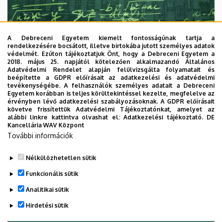
A Debreceni Egyetem kiemelt fontosságúnak tartja a
rendelkezésére bocsátott, illetve birtokába jutott személyes adatok
védelmét. Ezúton tájékoztatjuk Önt, hogy a Debreceni Egyetem a
2018. május 25. napjától kötelezően alkalmazandó Általános
Adatvédelmi Rendelet alapján felülvizsgálta folyamatait és
2026. augusztus 7.
beépítette a GDPR előírásait az adatkezelési és adatvédelmi
Univerzum: A Debreceni Egyetem
tevékenységébe. A felhasználók személyes adatait a Debreceni
Egyetem korábban is teljes körültekintéssel kezelte, megfelelve az
titkos receptjei
érvényben lévő adatkezelési szabályozásoknak. A GDPR előírásait
követve frissítettük Adatvédelmi Tájékoztatónkat, amelyet az
alábbi linkre kattintva olvashat el:
Adatkezelési tájékoztató.
DE
KUTATÁS
TUDOMÁNY
Kancellária WAV Központ
További információk
Nélkülözhetetlen sütik
Funkcionális sütik
Analitikai sütik
Hirdetési sütik