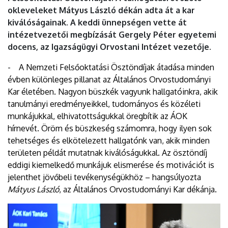
okleveleket Mátyus László dékán adta át a kar
kiválóságainak. A keddi ünnepségen vette át
intézetvezetői megbízását Gergely Péter egyetemi
docens, az Igazságügyi Orvostani Intézet vezetője.
- A Nemzeti Felsőoktatási Ösztöndíjak átadása minden
évben különleges pillanat az Általános Orvostudományi
Kar életében. Nagyon büszkék vagyunk hallgatóinkra, akik
tanulmányi eredményeikkel, tudományos és közéleti
munkájukkal, elhivatottságukkal öregbítik az ÁOK
hírnevét. Öröm és büszkeség számomra, hogy ilyen sok
tehetséges és elkötelezett hallgatónk van, akik minden
területen példát mutatnak kiválóságukkal. Az ösztöndíj
eddigi kiemelkedő munkájuk elismerése és motivációt is
jelenthet jövőbeli tevékenységükhöz – hangsúlyozta
Mátyus László
, az Általános Orvostudományi Kar dékánja.