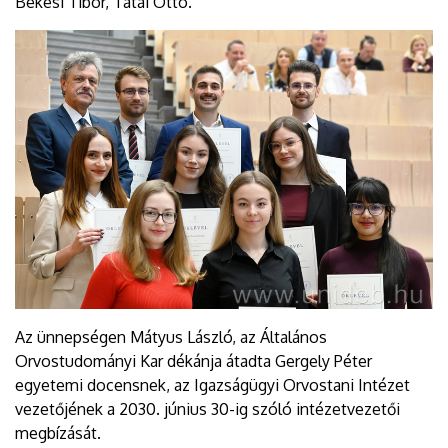
Békési Tibor, Tatai Ottó.
Az ünnepségen Mátyus László, az Általános
Orvostudományi Kar dékánja átadta Gergely Péter
egyetemi docensnek, az Igazságügyi Orvostani Intézet
vezetőjének a 2030. június 30-ig szóló intézetvezetői
megbízását.