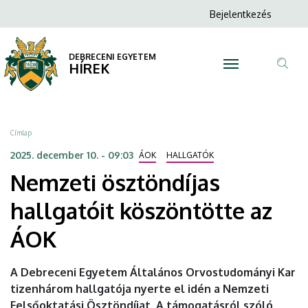
Nemzeti
Ugrás
Anonim
Bejelentkezés
a
N
Felhasználói
ösztöndíjas
tartalomra
fiók
DEBRECENI EGYETEM
hallgatóit
HÍREK
menüje
Tar
köszöntötte
ker
az
Morzsa
Címlap
ÁOK
2025. december 10. - 09:03
ÁOK
HALLGATÓK
Nemzeti ösztöndíjas
|
hallgatóit köszöntötte az
DEBRECENI
ÁOK
EGYETEM
A Debreceni Egyetem Általános Orvostudományi Kar
tizenhárom hallgatója nyerte el idén a Nemzeti
Felsőoktatási Ösztöndíjat. A támogatásról szóló