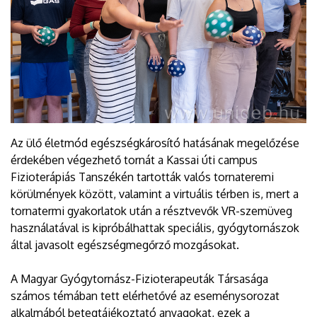
Az ülő életmód egészségkárosító hatásának megelőzése
érdekében végezhető tornát a Kassai úti campus
Fizioterápiás Tanszékén tartották valós tornateremi
körülmények között, valamint a virtuális térben is, mert a
tornatermi gyakorlatok után a résztvevők VR-szemüveg
használatával is kipróbálhattak speciális, gyógytornászok
által javasolt egészségmegőrző mozgásokat.
A Magyar Gyógytornász-Fizioterapeuták Társasága
számos témában tett elérhetővé az eseménysorozat
alkalmából betegtájékoztató anyagokat, ezek a