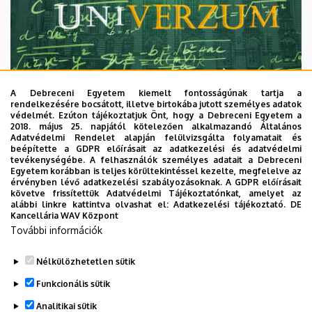
A Debreceni Egyetem kiemelt fontosságúnak tartja a
rendelkezésére bocsátott, illetve birtokába jutott személyes adatok
védelmét. Ezúton tájékoztatjuk Önt, hogy a Debreceni Egyetem a
2018. május 25. napjától kötelezően alkalmazandó Általános
Adatvédelmi Rendelet alapján felülvizsgálta folyamatait és
2026. augusztus 7.
beépítette a GDPR előírásait az adatkezelési és adatvédelmi
Univerzum: A Debreceni Egyetem
tevékenységébe. A felhasználók személyes adatait a Debreceni
Egyetem korábban is teljes körültekintéssel kezelte, megfelelve az
titkos receptjei
érvényben lévő adatkezelési szabályozásoknak. A GDPR előírásait
követve frissítettük Adatvédelmi Tájékoztatónkat, amelyet az
alábbi linkre kattintva olvashat el:
Adatkezelési tájékoztató.
DE
KUTATÁS
TUDOMÁNY
Kancellária WAV Központ
További információk
Nélkülözhetetlen sütik
Funkcionális sütik
Analitikai sütik