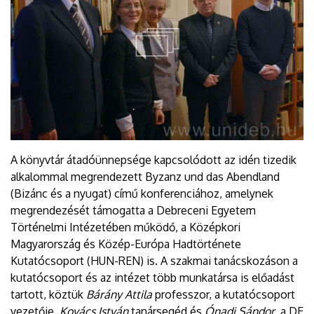
A könyvtár átadóünnepsége kapcsolódott az idén tizedik
alkalommal megrendezett Byzanz und das Abendland
(Bizánc és a nyugat) című konferenciához, amelynek
megrendezését támogatta a Debreceni Egyetem
Történelmi Intézetében működő, a Középkori
Magyarország és Közép-Európa Hadtörténete
Kutatócsoport (HUN-REN) is. A szakmai tanácskozáson a
kutatócsoport és az intézet több munkatársa is előadást
tartott, köztük
Bárány Attila
professzor, a kutatócsoport
vezetője,
Kovács István
tanársegéd és
Ónadi Sándor
, a DE