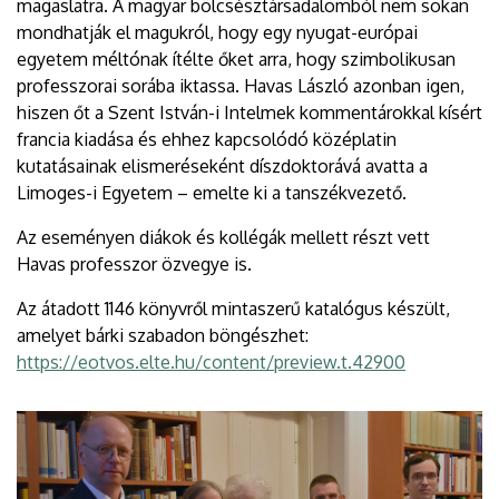
magaslatra. A magyar bölcsésztársadalomból nem sokan
mondhatják el magukról, hogy egy nyugat-európai
egyetem méltónak ítélte őket arra, hogy szimbolikusan
professzorai sorába iktassa. Havas László azonban igen,
hiszen őt a Szent István-i Intelmek kommentárokkal kísért
francia kiadása és ehhez kapcsolódó középlatin
kutatásainak elismeréseként díszdoktorává avatta a
Limoges-i Egyetem – emelte ki a tanszékvezető.
Az eseményen diákok és kollégák mellett részt vett
Havas professzor özvegye is.
Az átadott 1146 könyvről mintaszerű katalógus készült,
amelyet bárki szabadon böngészhet:
https://eotvos.elte.hu/content/preview.t.42900