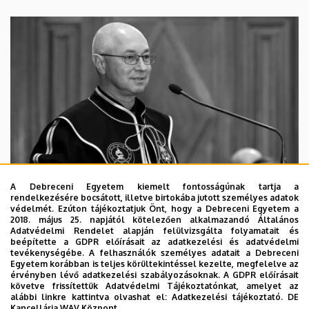
A Debreceni Egyetem kiemelt fontosságúnak tartja a
rendelkezésére bocsátott, illetve birtokába jutott személyes adatok
védelmét. Ezúton tájékoztatjuk Önt, hogy a Debreceni Egyetem a
2018. május 25. napjától kötelezően alkalmazandó Általános
Adatvédelmi Rendelet alapján felülvizsgálta folyamatait és
2026. augusztus 5.
beépítette a GDPR előírásait az adatkezelési és adatvédelmi
Díszdoktorát gyászolja a Debreceni
tevékenységébe. A felhasználók személyes adatait a Debreceni
Egyetem korábban is teljes körültekintéssel kezelte, megfelelve az
Egyetem
érvényben lévő adatkezelési szabályozásoknak. A GDPR előírásait
követve frissítettük Adatvédelmi Tájékoztatónkat, amelyet az
alábbi linkre kattintva olvashat el:
Adatkezelési tájékoztató.
DE
INTÉZMÉNYI
TTK
TUDOMÁNY
Kancellária WAV Központ