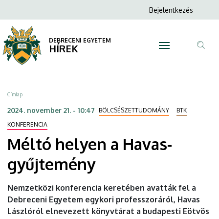
Méltó
Ugrás
Anonim
Bejelentkezés
a
N
Felhasználói
helyen
tartalomra
fiók
DEBRECENI EGYETEM
a
HÍREK
menüje
Tar
Havas-
ker
gyűjtemény
Morzsa
Címlap
|
2024. november 21. - 10:47
BÖLCSÉSZETTUDOMÁNY
BTK
DEBRECENI
KONFERENCIA
Méltó helyen a Havas-
EGYETEM
gyűjtemény
Nemzetközi konferencia keretében avatták fel a
Debreceni Egyetem egykori professzoráról, Havas
Lászlóról elnevezett könyvtárat a budapesti Eötvös