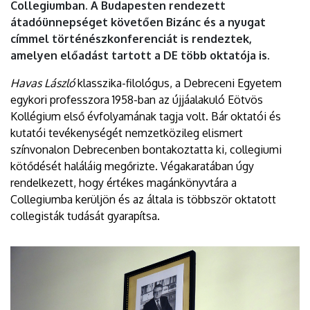
Collegiumban. A Budapesten rendezett
átadóünnepséget követően Bizánc és a nyugat
címmel történészkonferenciát is rendeztek,
amelyen előadást tartott a DE több oktatója is.
Havas László
klasszika-filológus, a Debreceni Egyetem
egykori professzora 1958-ban az újjáalakuló Eötvös
Kollégium első évfolyamának tagja volt. Bár oktatói és
kutatói tevékenységét nemzetközileg elismert
színvonalon Debrecenben bontakoztatta ki, collegiumi
kötődését haláláig megőrizte. Végakaratában úgy
rendelkezett, hogy értékes magánkönyvtára a
Collegiumba kerüljön és az általa is többször oktatott
collegisták tudását gyarapítsa.