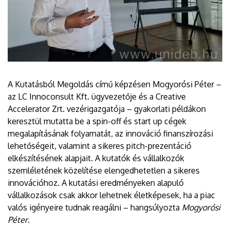
A Kutatásból Megoldás című képzésen Mogyorósi Péter –
az LC Innoconsult Kft. ügyvezetője és a Creative
Accelerator Zrt. vezérigazgatója – gyakorlati példákon
keresztül mutatta be a spin-off és start up cégek
megalapításának folyamatát, az innováció finanszírozási
lehetőségeit, valamint a sikeres pitch-prezentáció
elkészítésének alapjait. A kutatók és vállalkozók
szemléletének közelítése elengedhetetlen a sikeres
innovációhoz. A kutatási eredményeken alapuló
vállalkozások csak akkor lehetnek életképesek, ha a piac
valós igényeire tudnak reagálni – hangsúlyozta
Mogyorósi
Péter
.