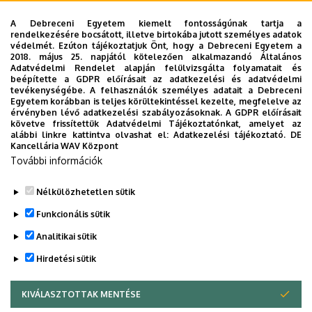
A Debreceni Egyetem kiemelt fontosságúnak tartja a
rendelkezésére bocsátott, illetve birtokába jutott személyes adatok
védelmét. Ezúton tájékoztatjuk Önt, hogy a Debreceni Egyetem a
2018. május 25. napjától kötelezően alkalmazandó Általános
Adatvédelmi Rendelet alapján felülvizsgálta folyamatait és
2026. augusztus 7.
beépítette a GDPR előírásait az adatkezelési és adatvédelmi
Univerzum: A Debreceni Egyetem
tevékenységébe. A felhasználók személyes adatait a Debreceni
Egyetem korábban is teljes körültekintéssel kezelte, megfelelve az
titkos receptjei
érvényben lévő adatkezelési szabályozásoknak. A GDPR előírásait
követve frissítettük Adatvédelmi Tájékoztatónkat, amelyet az
alábbi linkre kattintva olvashat el:
Adatkezelési tájékoztató.
DE
KUTATÁS
TUDOMÁNY
Kancellária WAV Központ
További információk
Nélkülözhetetlen sütik
Funkcionális sütik
Analitikai sütik
Hirdetési sütik
KIVÁLASZTOTTAK MENTÉSE
WITHDRAW CONSENT