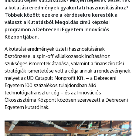
működőképes vállalkozás? Milyen lépések vezetnek
a kutatási eredmények gyakorlati hasznosításához?
Többek között ezekre a kérdésekre keresték a
választ a Kutatásból Megoldás című képzési
programon a Debreceni Egyetem Innovációs
Központjában.
A kutatási eredmények üzleti hasznosításának
ösztönzése, a spin-off vállalkozások indításához
szükséges ismeretek átadása, valamint a finanszírozási
stratégiák ismertetése volt a célja annak a rendezvénynek,
melyet az UD Catapult Nonprofit Kft. – a Debreceni
Egyetem 100 százalékos tulajdonában álló
technológiatranszfer cég – és az Innovációs
Ökoszisztéma Központ közösen szervezett a Debreceni
Egyetem kutatóinak.