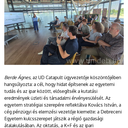
Berde Ágnes
, az UD Catapult ügyvezetője köszöntőjében
hangsúlyozta: a cél, hogy hidat építsenek az egyetemi
tudás és az ipar között, elősegítsék a kutatási
eredmények üzleti és társadalmi érvényesülését. Az
egyetem stratégiai szerepére reflektálva Kovács István, a
cég pénzügyi és elemzési vezetője kiemelte: a Debreceni
Egyetem kulcsszerepet játszik a régió gazdasági
átalakulásában. Az oktatás, a K+F és az ipari