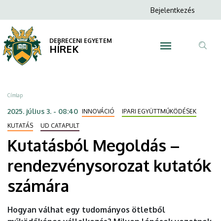
Kutatásból
Ugrás
Anonim
Bejelentkezés
a
N
Felhasználói
Megoldás
tartalomra
fiók
DEBRECENI EGYETEM
–
HÍREK
menüje
Tar
rendezvénysorozat
ker
kutatók
Morzsa
Címlap
számára
2025. július 3. - 08:40
INNOVÁCIÓ
IPARI EGYÜTTMŰKÖDÉSEK
|
KUTATÁS
UD CATAPULT
Kutatásból Megoldás –
DEBRECENI
rendezvénysorozat kutatók
EGYETEM
számára
Hogyan válhat egy tudományos ötletből