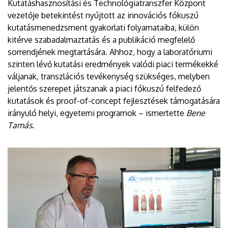
Kutatáshasznosítási és Technológiatranszfer Központ
vezetője betekintést nyújtott az innovációs fókuszú
kutatásmenedzsment gyakorlati folyamataiba, külön
kitérve szabadalmaztatás és a publikáció megfelelő
sorrendjének megtartására. Ahhoz, hogy a laboratóriumi
szinten lévő kutatási eredmények valódi piaci termékekké
váljanak, transzlációs tevékenység szükséges, melyben
jelentős szerepet játszanak a piaci fókuszú felfedező
kutatások és proof-of-concept fejlesztések támogatására
irányuló helyi, egyetemi programok – ismertette
Bene
Tamás
.