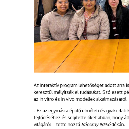
Az interaktív program lehetőséget adott arra 
keresztül mélyítsék el tudásukat. Szó esett pé
az in vitro és in vivo modellek alkalmazásáról.
- Ez az egymásra épülő elméleti és gyakorlati
fejlődéséhez és segítette őket abban, hogy á
világáról – tette hozzá
Bácskay Ildikó
dékán.