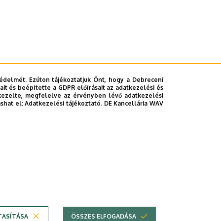
édelmét. Ezúton tájékoztatjuk Önt, hogy a Debreceni
it és beépítette a GDPR előírásait az adatkezelési és
kezelte, megfelelve az érvényben lévő adatkezelési
ashat el:
Adatkezelési tájékoztató.
DE Kancellária WAV
TASÍTÁSA
ÖSSZES ELFOGADÁSA