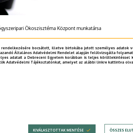
ógyszeripari Ökoszisztéma Központ munkatársa
 rendelkezésére bocsátott, illetve birtokába jutott személyes adatok v
azandó Általános Adatvédelmi Rendelet alapján felülvizsgálta folyamata
yes adatait a Debreceni Egyetem korábban is teljes körültekintéssel 
tük Adatvédelmi Tájékoztatónkat, amelyet az alábbi linkre kattintva olv
KIVÁLASZTOTTAK MENTÉSE
ÖSSZES ELU