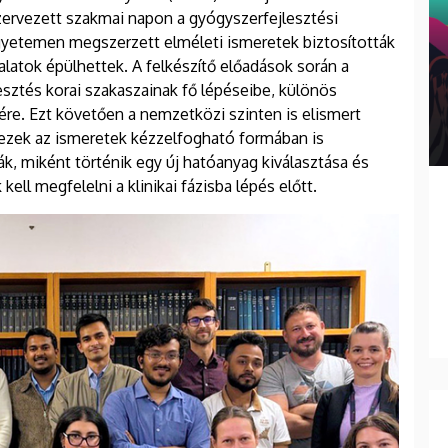
zervezett szakmai napon a gyógyszerfejlesztési
yetemen megszerzett elméleti ismeretek biztosították
talatok épülhettek. A felkészítő előadások során a
esztés korai szakaszainak fő lépéseibe, különös
égére. Ezt követően a nemzetközi szinten is elismert
n ezek az ismeretek kézzelfogható formában is
k, miként történik egy új hatóanyag kiválasztása és
ell megfelelni a klinikai fázisba lépés előtt.