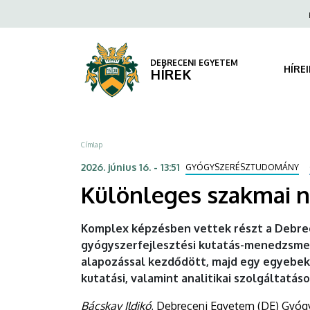
Különleges
Ugrás
Fels
a
navi
szakmai
tartalomra
nap
DEBRECENI EGYETEM
HÍRE
HÍREK
gyógyszerészhallgatóknak
|
Morzsa
Címlap
DEBRECENI
2026. június 16. - 13:51
GYÓGYSZERÉSZTUDOMÁNY
EGYETEM
Különleges szakmai 
Komplex képzésben vettek részt a Debr
gyógyszerfejlesztési kutatás-menedzsment
alapozással kezdődött, majd egy egyebek 
kutatási, valamint analitikai szolgáltatás
Bácskay Ildikó
, Debreceni Egyetem (DE) Gyóg