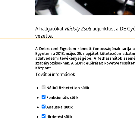
A hallgatókat
Ráduly Zsolt
adjunktus, a DE Gy
vezette.
A Debreceni Egyetem kiemelt fontosságúnak tartja a
Egyetem a 2018. május 25. napjától kötelezően alkalm
Sajtóközpont - OCs
adatvédelmi tevékenységébe. A felhasználók személ
szabályozásoknak. A GDPR előírásait követve frissítet
Központ
További információk
Last update:
2026. 06. 16. 14:43
Nélkülözhetetlen sütik
Funkcionális sütik
Megosztás
Analitikai sütik
Hirdetési sütik
WITHDRAW CONSENT