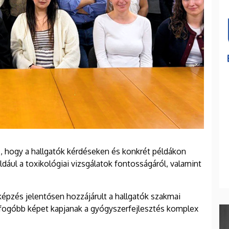
is, hogy a hallgatók kérdéseken és konkrét példákon
ldául a toxikológiai vizsgálatok fontosságáról, valamint
 képzés jelentősen hozzájárult a hallgatók szakmai
tfogóbb képet kapjanak a gyógyszerfejlesztés komplex