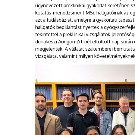
úgynevezett preklinikai gyakorlat keretében s
kutatás-menedzsment MSc hallgatóinak az eg
azt a tudásbázist, amelyre a gyakorlati tapasz
hallgatók bepillantást nyertek a gyógyszerfejl
tekintettel a preklinikai vizsgálatok jelentős
dunakeszi Aurigon Zrt-nél eltöltött nap sorá
megjelentek. A vállalat szakemberei bemutattá
vizsgálata, valamint milyen követelményeknek k