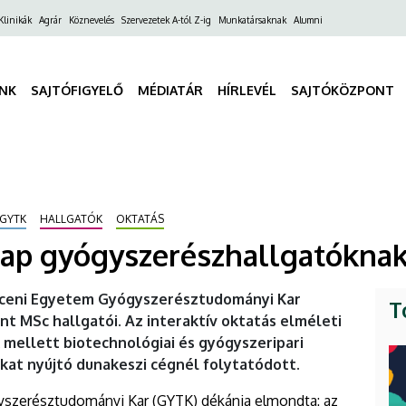
ő
Klinikák
Agrár
Köznevelés
Szervezetek A-tól Z-ig
Munkatársaknak
Alumni
gáció
INK
SAJTÓFIGYELŐ
MÉDIATÁR
HÍRLEVÉL
SAJTÓKÖZPONT
GYTK
HALLGATÓK
OKTATÁS
nap gyógyszerészhallgatókna
eceni Egyetem Gyógyszerésztudományi Kar
T
 MSc hallgatói. Az interaktív oktatás elméleti
mellett biotechnológiai és gyógyszeripari
okat nyújtó dunakeszi cégnél folytatódott.
yszerésztudományi Kar (GYTK) dékánja elmondta: az