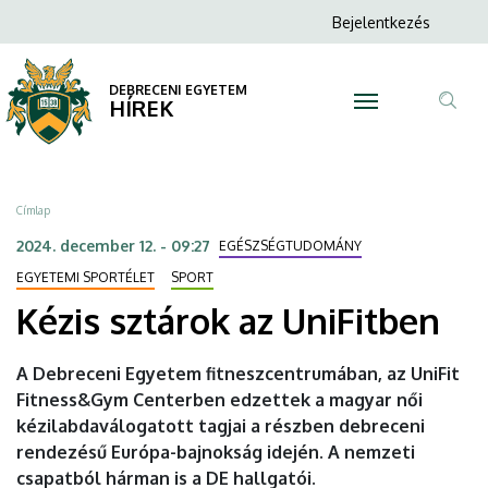
Kézis
Ugrás
Anonim
Bejelentkezés
a
N
Felhasználói
sztárok
tartalomra
fiók
DEBRECENI EGYETEM
az
HÍREK
menüje
Tar
UniFitben
ker
|
Morzsa
Címlap
DEBRECENI
2024. december 12. - 09:27
EGÉSZSÉGTUDOMÁNY
EGYETEM
EGYETEMI SPORTÉLET
SPORT
Kézis sztárok az UniFitben
A Debreceni Egyetem fitneszcentrumában, az UniFit
Fitness&Gym Centerben edzettek a magyar női
kézilabdaválogatott tagjai a részben debreceni
rendezésű Európa-bajnokság idején. A nemzeti
csapatból hárman is a DE hallgatói.