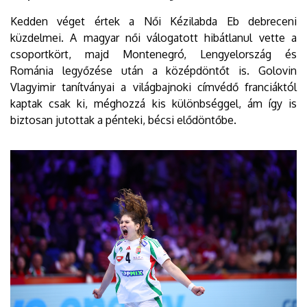
Kedden véget értek a Női Kézilabda Eb debreceni
küzdelmei. A magyar női válogatott hibátlanul vette a
csoportkört, majd Montenegró, Lengyelország és
Románia legyőzése után a középdöntőt is. Golovin
Vlagyimir tanítványai a világbajnoki címvédő franciáktól
kaptak csak ki, méghozzá kis különbséggel, ám így is
biztosan jutottak a pénteki, bécsi elődöntőbe.