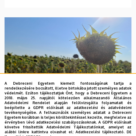
A Debreceni Egyetem kiemelt fontosságúnak tartja a
rendelkezésére bocsátott, illetve birtokába jutott személyes adatok
védelmét. Ezúton tájékoztatjuk Önt, hogy a Debreceni Egyetem a
2018. május 25. napjától kötelezően alkalmazandó Általános
Adatvédelmi Rendelet alapján felülvizsgálta folyamatait és
beépítette a GDPR előírásait az adatkezelési és adatvédelmi
2026. augusztus 4.
tevékenységébe. A felhasználók személyes adatait a Debreceni
Egyetem korábban is teljes körültekintéssel kezelte, megfelelve az
A hőség árnyékában az agrárium
érvényben lévő adatkezelési szabályozásoknak. A GDPR előírásait
követve frissítettük Adatvédelmi Tájékoztatónkat, amelyet az
alábbi linkre kattintva olvashat el:
Adatkezelési tájékoztató.
DE
AGRÁRTUDOMÁNY
AKIT
MÉK