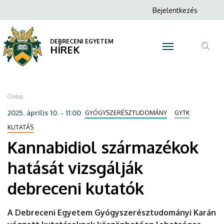
Kannabidiol
Ugrás
Anonim
Bejelentkezés
a
N
Felhasználói
származékok
tartalomra
fiók
DEBRECENI EGYETEM
hatását
HÍREK
menüje
Tar
vizsgálják
ker
debreceni
Morzsa
Címlap
kutatók
2025. április 10. - 11:00
GYÓGYSZERÉSZTUDOMÁNY
GYTK
|
KUTATÁS
Kannabidiol származékok
DEBRECENI
hatását vizsgálják
EGYETEM
debreceni kutatók
A Debreceni Egyetem Gyógyszerésztudományi Karán