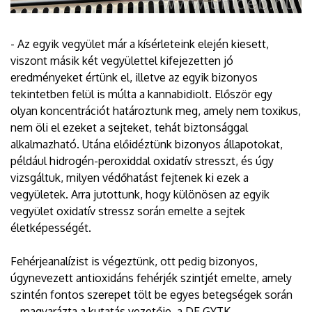
- Az egyik vegyület már a kísérleteink elején kiesett,
viszont másik két vegyülettel kifejezetten jó
eredményeket értünk el, illetve az egyik bizonyos
tekintetben felül is múlta a kannabidiolt. Először egy
olyan koncentrációt határoztunk meg, amely nem toxikus,
nem öli el ezeket a sejteket, tehát biztonsággal
alkalmazható. Utána előidéztünk bizonyos állapotokat,
például hidrogén-peroxiddal oxidatív stresszt, és úgy
vizsgáltuk, milyen védőhatást fejtenek ki ezek a
vegyületek. Arra jutottunk, hogy különösen az egyik
vegyület oxidatív stressz során emelte a sejtek
életképességét.
Fehérjeanalízist is végeztünk, ott pedig bizonyos,
úgynevezett antioxidáns fehérjék szintjét emelte, amely
szintén fontos szerepet tölt be egyes betegségek során
– magyarázta a kutatás vezetője, a DE GYTK