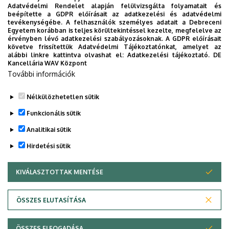
Adatvédelmi Rendelet alapján felülvizsgálta folyamatait és
2026. augusztus 6.
beépítette a GDPR előírásait az adatkezelési és adatvédelmi
Ösztöndíj a tudományos munka
tevékenységébe. A felhasználók személyes adatait a Debreceni
Egyetem korábban is teljes körültekintéssel kezelte, megfelelve az
támogatására
érvényben lévő adatkezelési szabályozásoknak. A GDPR előírásait
követve frissítettük Adatvédelmi Tájékoztatónkat, amelyet az
alábbi linkre kattintva olvashat el:
Adatkezelési tájékoztató.
DE
INTÉZMÉNYI
TUDOMÁNY
Kancellária WAV Központ
További információk
Nélkülözhetetlen sütik
Funkcionális sütik
Analitikai sütik
Hirdetési sütik
KIVÁLASZTOTTAK MENTÉSE
WITHDRAW CONSENT
DEBRECENI EGYETEM
ÖSSZES ELUTASÍTÁSA
Adatvédelem
Adatvédelem
ÖSSZES ELFOGADÁSA