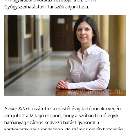
Gyógyszerhatástani Tanszék adjunktusa.
Szőke Kitti
hozzátette: a másfél évig tartó munka végén
arra jutott a 12 tagú csoport, hogy a szóban forgó egyik
hatóanyag számos kedvező hatást gyakorol a
kardiovaszkuláris rendszerre, de számos egyéb betegség