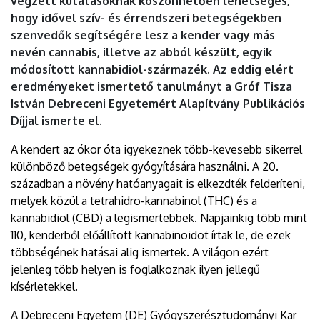
végzett kutatásoknak köszönhetően lehetséges,
hogy idővel szív- és érrendszeri betegségekben
szenvedők segítségére lesz a kender vagy más
nevén cannabis, illetve az abból készült, egyik
módosított kannabidiol-származék. Az eddig elért
eredményeket ismertető tanulmányt a Gróf Tisza
István Debreceni Egyetemért Alapítvány Publikációs
Díjjal ismerte el.
A kendert az ókor óta igyekeznek több-kevesebb sikerrel
különböző betegségek gyógyítására használni. A 20.
században a növény hatóanyagait is elkezdték felderíteni,
melyek közül a tetrahidro-kannabinol (THC) és a
kannabidiol (CBD) a legismertebbek. Napjainkig több mint
110, kenderből előállított kannabinoidot írtak le, de ezek
többségének hatásai alig ismertek. A világon ezért
jelenleg több helyen is foglalkoznak ilyen jellegű
kísérletekkel.
A Debreceni Egyetem (DE) Gyógyszerésztudományi Kar