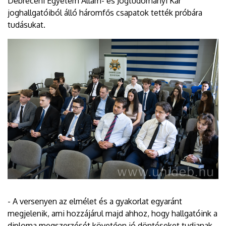
Debreceni Egyetem Állam- és Jogtudományi Kar
joghallgatóiból álló háromfős csapatok tették próbára
tudásukat.
- A versenyen az elmélet és a gyakorlat egyaránt
megjelenik, ami hozzájárul majd ahhoz, hogy hallgatóink a
diploma megszerzését követően jó döntéseket tudjanak