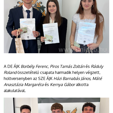
A DE ÁJK
Borbély Ferenc, Piros Tamás Zoltán
és
Ráduly
Roland
összetételű csapata harmadik helyen végzett,
holtversenyben az SZE ÁJK
Házi Barnabás János, Máté
Anasztázia Margaréta
és
Kernya Gábor
alkotta
alakulatával.