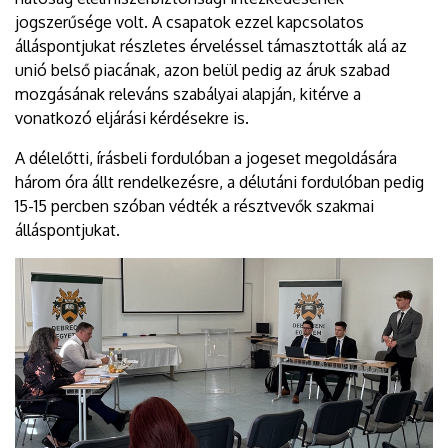
jogszerűsége volt. A csapatok ezzel kapcsolatos
álláspontjukat részletes érveléssel támasztották alá az
unió belső piacának, azon belül pedig az áruk szabad
mozgásának releváns szabályai alapján, kitérve a
vonatkozó eljárási kérdésekre is.
A délelőtti, írásbeli fordulóban a jogeset megoldására
három óra állt rendelkezésre, a délutáni fordulóban pedig
15-15 percben szóban védték a résztvevők szakmai
álláspontjukat.