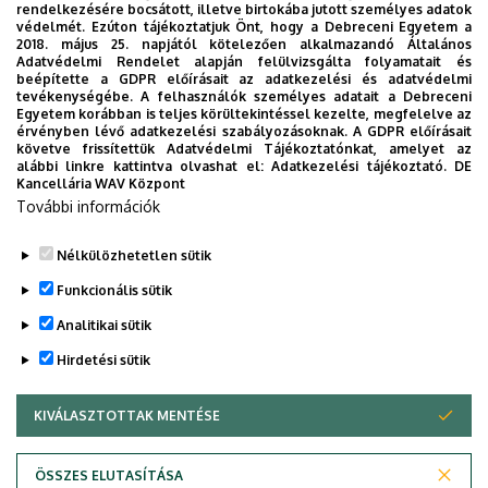
rendelkezésére bocsátott, illetve birtokába jutott személyes adatok
védelmét. Ezúton tájékoztatjuk Önt, hogy a Debreceni Egyetem a
2018. május 25. napjától kötelezően alkalmazandó Általános
Adatvédelmi Rendelet alapján felülvizsgálta folyamatait és
2026. augusztus 7.
beépítette a GDPR előírásait az adatkezelési és adatvédelmi
Univerzum: A Debreceni Egyetem
tevékenységébe. A felhasználók személyes adatait a Debreceni
Egyetem korábban is teljes körültekintéssel kezelte, megfelelve az
titkos receptjei
érvényben lévő adatkezelési szabályozásoknak. A GDPR előírásait
követve frissítettük Adatvédelmi Tájékoztatónkat, amelyet az
alábbi linkre kattintva olvashat el:
Adatkezelési tájékoztató.
DE
KUTATÁS
TUDOMÁNY
Kancellária WAV Központ
További információk
Nélkülözhetetlen sütik
Funkcionális sütik
Analitikai sütik
Hirdetési sütik
KIVÁLASZTOTTAK MENTÉSE
WITHDRAW CONSENT
DEBRECENI EGYETEM
ÖSSZES ELUTASÍTÁSA