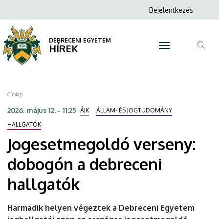
Jogesetmegoldó
Ugrás
Anonim
Bejelentkezés
a
N
Felhasználói
verseny:
tartalomra
fiók
DEBRECENI EGYETEM
dobogón
HÍREK
menüje
Tar
a
ker
debreceni
Morzsa
Címlap
hallgatók
2026. május 12. - 11:25
ÁJK
ÁLLAM- ÉS JOGTUDOMÁNY
|
HALLGATÓK
Jogesetmegoldó verseny:
DEBRECENI
dobogón a debreceni
EGYETEM
hallgatók
Harmadik helyen végeztek a Debreceni Egyetem