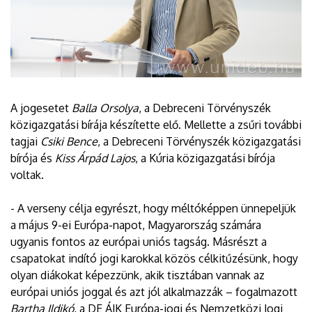
A jogesetet
Balla Orsolya
, a Debreceni Törvényszék
közigazgatási bírája készítette elő. Mellette a zsűri további
tagjai
Csiki Bence
, a Debreceni Törvényszék közigazgatási
bírója és
Kiss Árpád Lajos
, a Kúria közigazgatási bírója
voltak.
- A verseny célja egyrészt, hogy méltóképpen ünnepeljük
a május 9-ei Európa-napot, Magyarország számára
ugyanis fontos az európai uniós tagság. Másrészt a
csapatokat indító jogi karokkal közös célkitűzésünk, hogy
olyan diákokat képezzünk, akik tisztában vannak az
európai uniós joggal és azt jól alkalmazzák – fogalmazott
Bartha Ildikó
, a DE ÁJK Európa-jogi és Nemzetközi Jogi