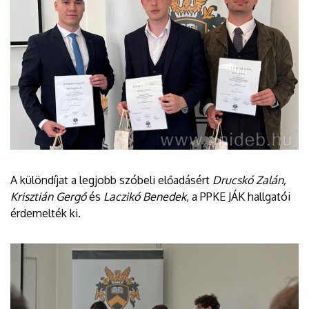
A különdíjat a legjobb szóbeli előadásért
Drucskó Zalán,
Krisztián Gergő
és
Laczikó Benedek
, a PPKE JÁK hallgatói
érdemelték ki.