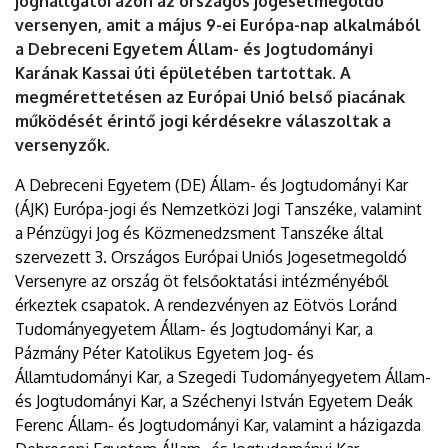
joghallgatói azon az országos jogesetmegoldó
versenyen, amit a május 9-ei Európa-nap alkalmából
a Debreceni Egyetem Állam- és Jogtudományi
Karának Kassai úti épületében tartottak. A
megmérettetésen az Európai Unió belső piacának
működését érintő jogi kérdésekre válaszoltak a
versenyzők.
A Debreceni Egyetem (DE) Állam- és Jogtudományi Kar
(ÁJK) Európa-jogi és Nemzetközi Jogi Tanszéke, valamint
a Pénzügyi Jog és Közmenedzsment Tanszéke által
szervezett 3. Országos Európai Uniós Jogesetmegoldó
Versenyre az ország öt felsőoktatási intézményéből
érkeztek csapatok. A rendezvényen az Eötvös Loránd
Tudományegyetem Állam- és Jogtudományi Kar, a
Pázmány Péter Katolikus Egyetem Jog- és
Államtudományi Kar, a Szegedi Tudományegyetem Állam-
és Jogtudományi Kar, a Széchenyi István Egyetem Deák
Ferenc Állam- és Jogtudományi Kar, valamint a házigazda