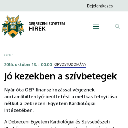
Jó
Ugrás
Anonim
Bejelentkezés
a
N
Felhasználói
kezekben
tartalomra
fiók
DEBRECENI EGYETEM
a
HÍREK
menüje
Tar
szívbetegek
ker
|
Morzsa
Címlap
DEBRECENI
2016. október 18. - 00:00
ORVOSTUDOMÁNY
Jó kezekben a szívbetegek
EGYETEM
Nyár óta OEP-finanszírozással végeznek
aortaműbillentyű-beültetést a mellkas felnyitása
nélkül a Debreceni Egyetem Kardiológiai
Intézetében.
A Debreceni Egyetem Kardiológiai és Szívsebészeti