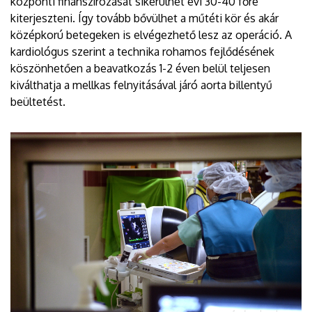
központi finanszírozását sikerülhet évi 30-40 főre
kiterjeszteni. Így tovább bővülhet a műtéti kör és akár
középkorú betegeken is elvégezhető lesz az operáció. A
kardiológus szerint a technika rohamos fejlődésének
köszönhetően a beavatkozás 1-2 éven belül teljesen
kiválthatja a mellkas felnyitásával járó aorta billentyű
beültetést.