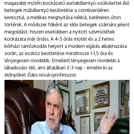
magasabb műtéti kockázatú aortabillentyű-szűkülettel élő
betegek műbillentyű beültetése a combverőéren
keresztül, a mellkas megnyitása nélkül, katéteres úton
történik. A módszer főként az idős betegek számára jelent
megoldást, hiszen esetükben a nyitott szívműtétek
kockázata már óriási. A 4-5 órás műtét és a 2 hetes
kórházi tartózkodás helyett a modern eljárás alkalmazása
során, az eszköz beültetése mindössze 1-1,5 óra és
lényegesen rövidebb. Emellett lényegesen rövidebb a
lábadozási idő, ami általában 2-3 nap - emelte ki az
előnyöket
Édes István
professzor.