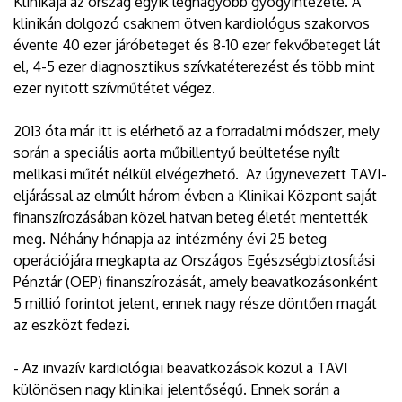
Klinikája az ország egyik legnagyobb gyógyintézete. A
klinikán dolgozó csaknem ötven kardiológus szakorvos
évente 40 ezer járóbeteget és 8-10 ezer fekvőbeteget lát
el, 4-5 ezer diagnosztikus szívkatéterezést és több mint
ezer nyitott szívműtétet végez.
2013 óta már itt is elérhető az a forradalmi módszer, mely
során a speciális aorta műbillentyű beültetése nyílt
mellkasi műtét nélkül elvégezhető. Az úgynevezett TAVI-
eljárással az elmúlt három évben a Klinikai Központ saját
finanszírozásában közel hatvan beteg életét mentették
meg. Néhány hónapja az intézmény évi 25 beteg
operációjára megkapta az Országos Egészségbiztosítási
Pénztár (OEP) finanszírozását, amely beavatkozásonként
5 millió forintot jelent, ennek nagy része döntően magát
az eszközt fedezi.
- Az invazív kardiológiai beavatkozások közül a TAVI
különösen nagy klinikai jelentőségű. Ennek során a