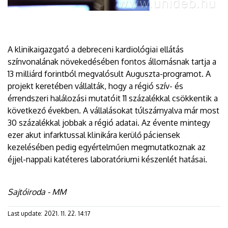
A klinikaigazgató a debreceni kardiológiai ellátás
színvonalának növekedésében fontos állomásnak tartja a
13 milliárd forintból megvalósult Auguszta-programot. A
projekt keretében vállalták, hogy a régió szív- és
érrendszeri halálozási mutatóit 11 százalékkal csökkentik a
következő években. A vállalásokat túlszárnyalva már most
30 százalékkal jobbak a régió adatai. Az évente mintegy
ezer akut infarktussal klinikára kerülő páciensek
kezelésében pedig egyértelműen megmutatkoznak az
éjjel-nappali katéteres laboratóriumi készenlét hatásai.
Sajtóiroda - MM
Last update:
2021. 11. 22. 14:17