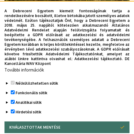
A Debreceni Egyetem kiemelt fontosságúnak tartja a
rendelkezésére bocsátott, illetve birtokába jutott személyes adatok
védelmét. Ezúton tájékoztatjuk Önt, hogy a Debreceni Egyetem a
2018. május 25. napjától kötelezően alkalmazandó Általános
Adatvédelmi Rendelet alapján felülvizsgálta folyamatait és
beépítette a GDPR előírásait az adatkezelési és adatvédelmi
2026. augusztus 4.
tevékenységébe. A felhasználók személyes adatait a Debreceni
Egyetem korábban is teljes körültekintéssel kezelte, megfelelve az
A hőség árnyékában az agrárium
érvényben lévő adatkezelési szabályozásoknak. A GDPR előírásait
követve frissítettük Adatvédelmi Tájékoztatónkat, amelyet az
alábbi linkre kattintva olvashat el:
Adatkezelési tájékoztató.
DE
AGRÁRTUDOMÁNY
AKIT
MÉK
Kancellária WAV Központ
További információk
Nélkülözhetetlen sütik
Funkcionális sütik
Analitikai sütik
Hirdetési sütik
KIVÁLASZTOTTAK MENTÉSE
WITHDRAW CONSENT