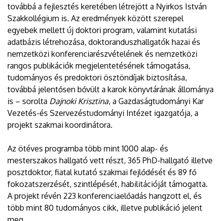
továbbá a fejlesztés keretében létrejött a Nyirkos István
Szakkollégium is. Az eredmények között szerepel
egyebek mellett új doktori program, valamint kutatási
adatbázis létrehozása, doktoranduszhallgatók hazai és
nemzetközi konferenciarészvételének és nemzetközi
rangos publikációk megjelentetésének támogatása,
tudományos és predoktori ösztöndíjak biztosítása,
továbbá jelentősen bővült a karok könyvtárának állománya
is – sorolta
Dajnoki Krisztina
, a Gazdaságtudományi Kar
Vezetés-és Szervezéstudományi Intézet igazgatója, a
projekt szakmai koordinátora.
Az ötéves programba több mint 1000 alap- és
mesterszakos hallgató vett részt, 365 PhD-hallgató illetve
posztdoktor, fiatal kutató szakmai fejlődését és 89 fő
fokozatszerzését, szintlépését, habilitációját támogatta.
A projekt révén 223 konferenciaelőadás hangzott el, és
több mint 80 tudományos cikk, illetve publikáció jelent
meg.