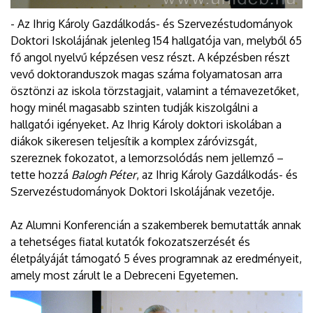
- Az Ihrig Károly Gazdálkodás- és Szervezéstudományok
Doktori Iskolájának jelenleg 154 hallgatója van, melyből 65
fő angol nyelvű képzésen vesz részt. A képzésben részt
vevő doktoranduszok magas száma folyamatosan arra
ösztönzi az iskola törzstagjait, valamint a témavezetőket,
hogy minél magasabb szinten tudják kiszolgálni a
hallgatói igényeket. Az Ihrig Károly doktori iskolában a
diákok sikeresen teljesítik a komplex záróvizsgát,
szereznek fokozatot, a lemorzsolódás nem jellemző –
tette hozzá
Balogh Péter
, az Ihrig Károly Gazdálkodás- és
Szervezéstudományok Doktori Iskolájának vezetője.
Az Alumni Konferencián a szakemberek bemutatták annak
a tehetséges fiatal kutatók fokozatszerzését és
életpályáját támogató 5 éves programnak az eredményeit,
amely most zárult le a Debreceni Egyetemen.