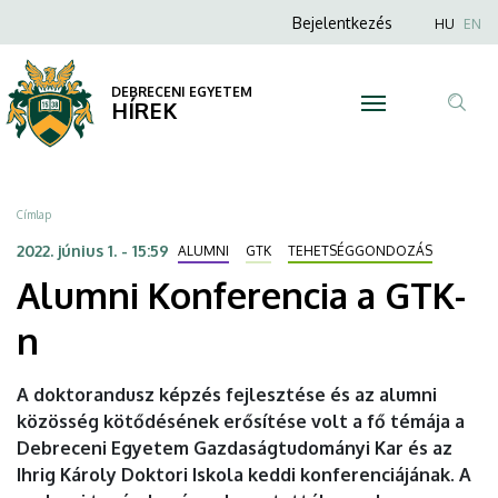
Alumni
Ugrás
Anonim
Nyel
Bejelentkezés
HU
EN
a
Felhasználói
Konferencia
tartalomra
fiók
DEBRECENI EGYETEM
a
HÍREK
menüje
Tar
GTK-
ker
n
Morzsa
Címlap
|
2022. június 1. - 15:59
ALUMNI
GTK
TEHETSÉGGONDOZÁS
Alumni Konferencia a GTK-
DEBRECENI
n
EGYETEM
A doktorandusz képzés fejlesztése és az alumni
közösség kötődésének erősítése volt a fő témája a
Debreceni Egyetem Gazdaságtudományi Kar és az
Ihrig Károly Doktori Iskola keddi konferenciájának. A