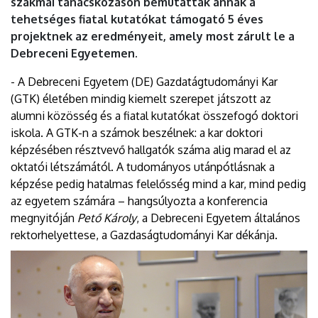
szakmai tanácskozáson bemutatták annak a
tehetséges fiatal kutatókat támogató 5 éves
projektnek az eredményeit, amely most zárult le a
Debreceni Egyetemen.
- A Debreceni Egyetem (DE) Gazdatágtudományi Kar
(GTK) életében mindig kiemelt szerepet játszott az
alumni közösség és a fiatal kutatókat összefogó doktori
iskola. A GTK-n a számok beszélnek: a kar doktori
képzésében résztvevő hallgatók száma alig marad el az
oktatói létszámától. A tudományos utánpótlásnak a
képzése pedig hatalmas felelősség mind a kar, mind pedig
az egyetem számára – hangsúlyozta a konferencia
megnyitóján
Pető Károly
, a Debreceni Egyetem általános
rektorhelyettese, a Gazdaságtudományi Kar dékánja.