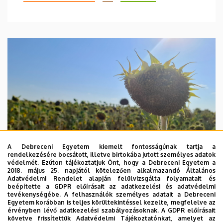
A Debreceni Egyetem kiemelt fontosságúnak tartja a
rendelkezésére bocsátott, illetve birtokába jutott személyes adatok
védelmét. Ezúton tájékoztatjuk Önt, hogy a Debreceni Egyetem a
2018. május 25. napjától kötelezően alkalmazandó Általános
Adatvédelmi Rendelet alapján felülvizsgálta folyamatait és
beépítette a GDPR előírásait az adatkezelési és adatvédelmi
2026. augusztus 4.
tevékenységébe. A felhasználók személyes adatait a Debreceni
Egyetem korábban is teljes körültekintéssel kezelte, megfelelve az
A hőség árnyékában az agrárium
érvényben lévő adatkezelési szabályozásoknak. A GDPR előírásait
követve frissítettük Adatvédelmi Tájékoztatónkat, amelyet az