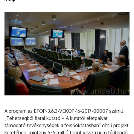
A program az EFOP-3.6.3-VEKOP-16-2017-00007 számú,
„Tehetségből fiatal kutató – A kutatói életpályát
támogató tevékenységek a felsőoktatásban” című projekt
keretében, mintegy 535 millió forint vissza nem térítendő