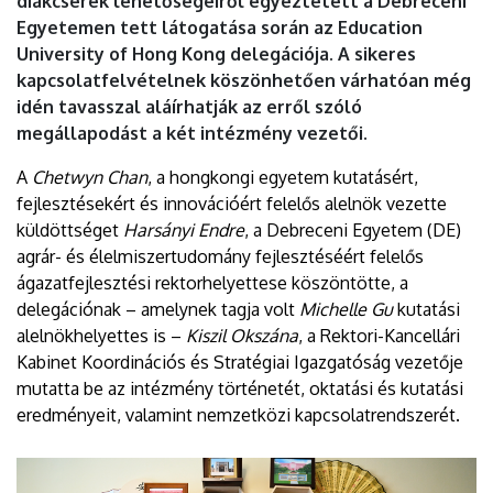
diákcserék lehetőségeiről egyeztetett a Debreceni
Egyetemen tett látogatása során az Education
University of Hong Kong delegációja. A sikeres
kapcsolatfelvételnek köszönhetően várhatóan még
idén tavasszal aláírhatják az erről szóló
megállapodást a két intézmény vezetői.
A
Chetwyn Chan
, a hongkongi egyetem kutatásért,
fejlesztésekért és innovációért felelős alelnök vezette
küldöttséget
Harsányi Endre
, a Debreceni Egyetem (DE)
agrár- és élelmiszertudomány fejlesztéséért felelős
ágazatfejlesztési rektorhelyettese köszöntötte, a
delegációnak – amelynek tagja volt
Michelle Gu
kutatási
alelnökhelyettes is –
Kiszil Okszána
, a Rektori-Kancellári
Kabinet Koordinációs és Stratégiai Igazgatóság vezetője
mutatta be az intézmény történetét, oktatási és kutatási
eredményeit, valamint nemzetközi kapcsolatrendszerét.