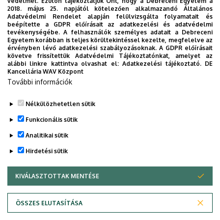
védelmét. Ezúton tájékoztatjuk Önt, hogy a Debreceni Egyetem a
2018. május 25. napjától kötelezően alkalmazandó Általános
Adatvédelmi Rendelet alapján felülvizsgálta folyamatait és
2026. augusztus 6.
beépítette a GDPR előírásait az adatkezelési és adatvédelmi
Ösztöndíj a tudományos munka
tevékenységébe. A felhasználók személyes adatait a Debreceni
Egyetem korábban is teljes körültekintéssel kezelte, megfelelve az
támogatására
érvényben lévő adatkezelési szabályozásoknak. A GDPR előírásait
követve frissítettük Adatvédelmi Tájékoztatónkat, amelyet az
alábbi linkre kattintva olvashat el:
Adatkezelési tájékoztató.
DE
INTÉZMÉNYI
TUDOMÁNY
Kancellária WAV Központ
További információk
Nélkülözhetetlen sütik
Funkcionális sütik
Analitikai sütik
Hirdetési sütik
KIVÁLASZTOTTAK MENTÉSE
WITHDRAW CONSENT
DEBRECENI EGYETEM
ÖSSZES ELUTASÍTÁSA
Adatvédelem
Adatvédelem