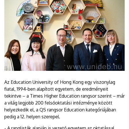
Az Education University of Hong Kong egy viszonylag
fiatal, 1994-ben alapított egyetem, de eredményeit
tekintve – a Times Higher Education rangsor szerint – már
a világ legjobb 200 felsőoktatási intézménye között
helyezkedik el, a QS rangsor Education kategóriájában
pedig a 12. helyen szerepel.
- A ranglisták alapján is vezető egyetem az oktatással