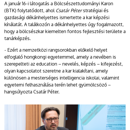
A január 16-i látogatás a Bölcsészettudományi Karon
(BTK) folytatódott, ahol
Csatár Péter
stratégiai és
gazdasági dékánhelyettes ismertette a kar képzési
kínálatát. A találkozón a dékánhelyettes úgy fogalmazott,
hogy a bölcsészkar kiemelten fontos fejlesztési területe a
tanárképzés.
- Ezért a nemzetközi rangsorokban előkelő helyet
elfoglaló hongkongi egyetemmel, amely a nevében is
szerepelteti az education – nevelés, képzés – kifejezést,
olyan kapcsolatot szeretne a kar kialakítani, amely
különösen a mesterséges intelligencia iskolai, valamint
egyetemi felhasználása terén lehet gyümölcsöző –
hangsúlyozta Csatár Péter.