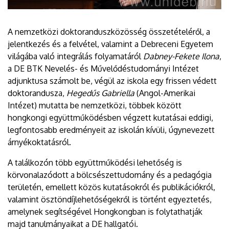
A nemzetközi doktoranduszközösség összetételéről, a
jelentkezés és a felvétel, valamint a Debreceni Egyetem
világába való integrálás folyamatáról
Dabney-Fekete Ilona
,
a DE BTK Nevelés- és Művelődéstudományi Intézet
adjunktusa számolt be, végül az iskola egy frissen védett
doktorandusza,
Hegedűs Gabriella
(Angol-Amerikai
Intézet) mutatta be nemzetközi, többek között
hongkongi együttműködésben végzett kutatásai eddigi,
legfontosabb eredményeit az iskolán kívüli, úgynevezett
árnyékoktatásról.
A találkozón több együttműködési lehetőség is
körvonalazódott a bölcsészettudomány és a pedagógia
területén, emellett közös kutatásokról és publikációkról,
valamint ösztöndíjlehetőségekről is történt egyeztetés,
amelynek segítségével Hongkongban is folytathatják
majd tanulmányaikat a DE hallgatói.