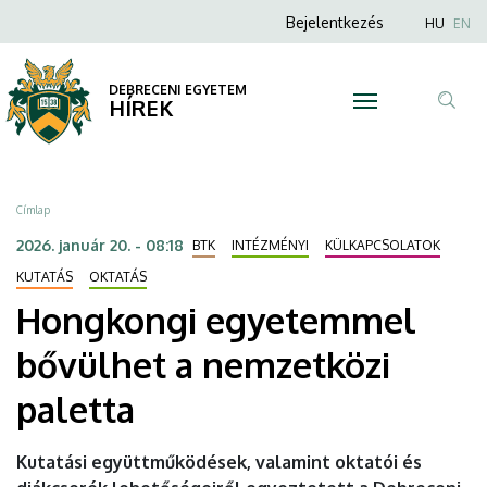
Hongkongi
Ugrás
Anonim
Nyel
Bejelentkezés
HU
EN
a
Felhasználói
egyetemmel
tartalomra
fiók
DEBRECENI EGYETEM
bővülhet
HÍREK
menüje
Tar
a
ker
nemzetközi
Morzsa
Címlap
paletta
2026. január 20. - 08:18
BTK
INTÉZMÉNYI
KÜLKAPCSOLATOK
|
KUTATÁS
OKTATÁS
Hongkongi egyetemmel
DEBRECENI
bővülhet a nemzetközi
EGYETEM
paletta
Kutatási együttműködések, valamint oktatói és