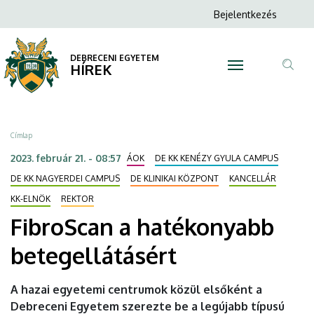
FibroScan
Ugrás
Anonim
Bejelentkezés
a
N
Felhasználói
a
tartalomra
fiók
DEBRECENI EGYETEM
hatékonyabb
HÍREK
menüje
Tar
betegellátásért
ker
|
Morzsa
Címlap
DEBRECENI
2023. február 21. - 08:57
ÁOK
DE KK KENÉZY GYULA CAMPUS
EGYETEM
DE KK NAGYERDEI CAMPUS
DE KLINIKAI KÖZPONT
KANCELLÁR
KK-ELNÖK
REKTOR
FibroScan a hatékonyabb
betegellátásért
A hazai egyetemi centrumok közül elsőként a
Debreceni Egyetem szerezte be a legújabb típusú