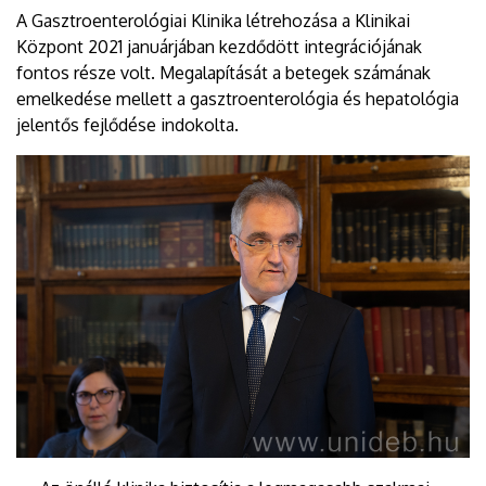
A Gasztroenterológiai Klinika létrehozása a Klinikai
Központ 2021 januárjában kezdődött integrációjának
fontos része volt. Megalapítását a betegek számának
emelkedése mellett a gasztroenterológia és hepatológia
jelentős fejlődése indokolta.