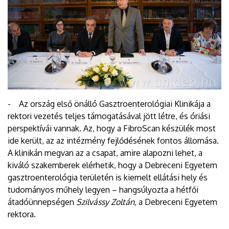
- Az ország első önálló Gasztroenterológiai Klinikája a
rektori vezetés teljes támogatásával jött létre, és óriási
perspektívái vannak. Az, hogy a FibroScan készülék most
ide került, az az intézmény fejlődésének fontos állomása.
A klinikán megvan az a csapat, amire alapozni lehet, a
kiváló szakemberek elérhetik, hogy a Debreceni Egyetem
gasztroenterológia területén is kiemelt ellátási hely és
tudományos műhely legyen – hangsúlyozta a hétfői
átadóünnepségen
Szilvássy Zoltán
, a Debreceni Egyetem
rektora.