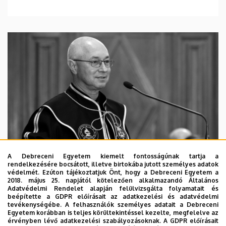
A Debreceni Egyetem kiemelt fontosságúnak tartja a
rendelkezésére bocsátott, illetve birtokába jutott személyes adatok
védelmét. Ezúton tájékoztatjuk Önt, hogy a Debreceni Egyetem a
2018. május 25. napjától kötelezően alkalmazandó Általános
Adatvédelmi Rendelet alapján felülvizsgálta folyamatait és
2026. augusztus 5.
beépítette a GDPR előírásait az adatkezelési és adatvédelmi
Díszdoktorát gyászolja a Debreceni
tevékenységébe. A felhasználók személyes adatait a Debreceni
Egyetem korábban is teljes körültekintéssel kezelte, megfelelve az
Egyetem
érvényben lévő adatkezelési szabályozásoknak. A GDPR előírásait