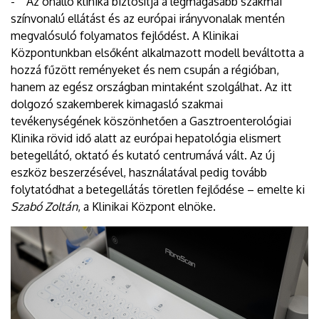
- Az önálló klinika biztosítja a legmagasabb szakmai
színvonalú ellátást és az európai irányvonalak mentén
megvalósuló folyamatos fejlődést. A Klinikai
Központunkban elsőként alkalmazott modell beváltotta a
hozzá fűzött reményeket és nem csupán a régióban,
hanem az egész országban mintaként szolgálhat. Az itt
dolgozó szakemberek kimagasló szakmai
tevékenységének köszönhetően a Gasztroenterológiai
Klinika rövid idő alatt az európai hepatológia elismert
betegellátó, oktató és kutató centrumává vált. Az új
eszköz beszerzésével, használatával pedig tovább
folytatódhat a betegellátás töretlen fejlődése – emelte ki
Szabó Zoltán
, a Klinikai Központ elnöke.