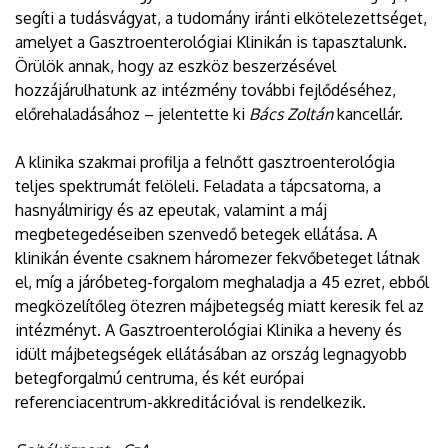
segíti a tudásvágyat, a tudomány iránti elkötelezettséget,
amelyet a Gasztroenterológiai Klinikán is tapasztalunk.
Örülök annak, hogy az eszköz beszerzésével
hozzájárulhatunk az intézmény további fejlődéséhez,
előrehaladásához – jelentette ki
Bács Zoltán
kancellár.
A klinika szakmai profilja a felnőtt gasztroenterológia
teljes spektrumát felöleli. Feladata a tápcsatorna, a
hasnyálmirigy és az epeutak, valamint a máj
megbetegedéseiben szenvedő betegek ellátása. A
klinikán évente csaknem háromezer fekvőbeteget látnak
el, míg a járóbeteg-forgalom meghaladja a 45 ezret, ebből
megközelítőleg ötezren májbetegség miatt keresik fel az
intézményt. A Gasztroenterológiai Klinika a heveny és
idült májbetegségek ellátásában az ország legnagyobb
betegforgalmú centruma, és két európai
referenciacentrum-akkreditációval is rendelkezik.