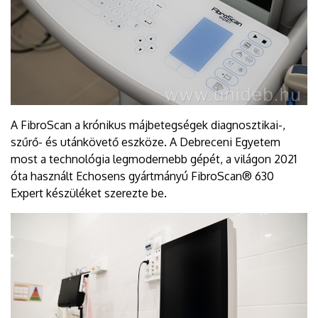
A FibroScan a krónikus májbetegségek diagnosztikai-,
szűrő- és utánkövető eszköze. A Debreceni Egyetem
most a technológia legmodernebb gépét, a világon 2021
óta használt Echosens gyártmányú FibroScan® 630
Expert készüléket szerezte be.