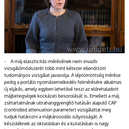
- A máj elaszticitás-mérésének nem-invazív
vizsgálómódszerét több mint kétezer ellenőrzött
tudományos vizsgálat javasolja. A léptömöttség mérése
pedig a portális nyomásemelkedés felmérésére alkalmas
új eljárás, amely egyben lehetővé teszi az előrehaladott
májbetegségek kockázati besorolását is. Emellett a máj
zsírtartalmának ultrahanggyengítő hatásán alapuló CAP
(controlled attenuation parameter) vizsgálattal meg
tudjuk határozni a májkárosodás súlyosságát. A
készüléknek az oktatásban és a kutatásban is nagy