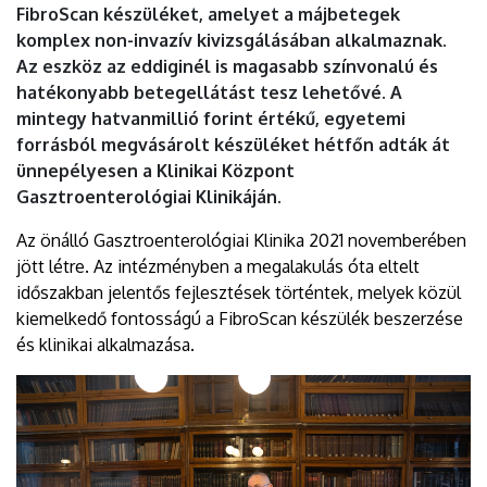
FibroScan készüléket, amelyet a májbetegek
komplex non-invazív kivizsgálásában alkalmaznak.
Az eszköz az eddiginél is magasabb színvonalú és
hatékonyabb betegellátást tesz lehetővé. A
mintegy hatvanmillió forint értékű, egyetemi
forrásból megvásárolt készüléket hétfőn adták át
ünnepélyesen a Klinikai Központ
Gasztroenterológiai Klinikáján.
Az önálló Gasztroenterológiai Klinika 2021 novemberében
jött létre. Az intézményben a megalakulás óta eltelt
időszakban jelentős fejlesztések történtek, melyek közül
kiemelkedő fontosságú a FibroScan készülék beszerzése
és klinikai alkalmazása.