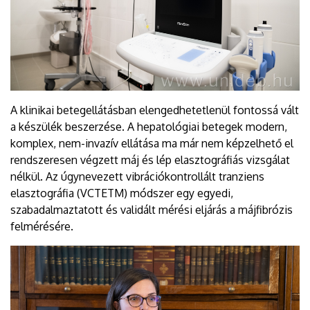
A klinikai betegellátásban elengedhetetlenül fontossá vált
a készülék beszerzése. A hepatológiai betegek modern,
komplex, nem-invazív ellátása ma már nem képzelhető el
rendszeresen végzett máj és lép elasztográfiás vizsgálat
nélkül. Az úgynevezett vibrációkontrollált tranziens
elasztográfia (VCTETM) módszer egy egyedi,
szabadalmaztatott és validált mérési eljárás a májfibrózis
felmérésére.