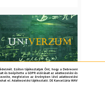
édelmét. Ezúton tájékoztatjuk Önt, hogy a Debreceni
it és beépítette a GDPR előírásait az adatkezelési és
kezelte, megfelelve az érvényben lévő adatkezelési
2026. augusztus 7.
ashat el:
Adatkezelési tájékoztató.
DE Kancellária WAV
Univerzum: A Debreceni
Egyetem titkos receptjei
KUTATÁS
TUDOMÁNY