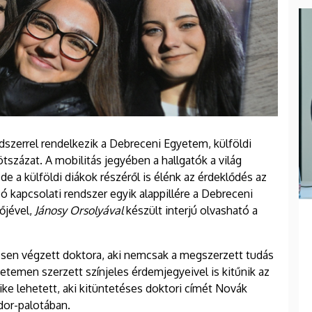
dszerrel rendelkezik a Debreceni Egyetem, külföldi
százat. A mobilitás jegyében a hallgatók a világ
e a külföldi diákok részéről is élénk az érdeklődés az
zó kapcsolati rendszer egyik alappillére a Debreceni
őjével,
Jánosy Orsolyával
készült interjú olvasható a
sen végzett doktora, aki nemcsak a megszerzett tudás
temen szerzett színjeles érdemjegyeivel is kitűnik az
ke lehetett, aki kitüntetéses doktori címét Novák
ndor-palotában.