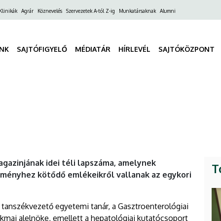
ő
Klinikák
Agrár
Köznevelés
Szervezetek A-tól Z-ig
Munkatársaknak
Alumni
gáció
INK
SAJTÓFIGYELŐ
MÉDIATÁR
HÍRLEVÉL
SAJTÓKÖZPONT
gazinjának idei téli lapszáma, amelynek
T
zményhez kötődő emlékeikről vallanak az egykori
tanszékvezető egyetemi tanár, a Gasztroenterológiai
akmai alelnöke, emellett a hepatológiai kutatócsoport