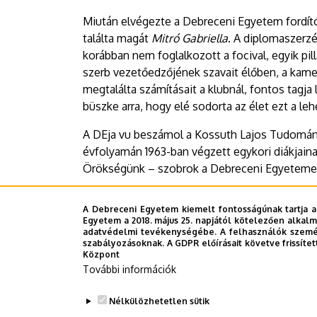
Miután elvégezte a Debreceni Egyetem fordít
találta magát
Mitró Gabriella
. A diplomaszerz
korábban nem foglalkozott a focival, egyik pil
szerb vezetőedzőjének szavait élőben, a kamer
megtalálta számításait a klubnál, fontos tagja 
büszke arra, hogy elé sodorta az élet ezt a le
A DEja vu beszámol a Kossuth Lajos Tudom
évfolyamán 1963-ban végzett egykori diákjaina
Örökségünk – szobrok a Debreceni Egyetemen
A teljes lapszám
ide
kattintva lapozgatható.
A Debreceni Egyetem kiemelt fontosságúnak tartja a
Egyetem a 2018. május 25. napjától kötelezően alkalm
Sajtóközpont – BZs
adatvédelmi tevékenységébe. A felhasználók személ
szabályozásoknak. A GDPR előírásait követve frissítet
Központ
További információk
Last update:
2023. 12. 20. 11:47
Nélkülözhetetlen sütik