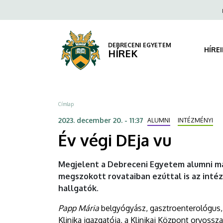
Év
Ugrás
Fels
a
navi
végi
tartalomra
DEja
DEBRECENI EGYETEM
HÍRE
HÍREK
vu
|
Morzsa
Címlap
DEBRECENI
2023. december 20. - 11:37
ALUMNI
INTÉZMÉNYI
EGYETEM
Év végi DEja vu
Megjelent a Debreceni Egyetem alumni ma
megszokott rovataiban ezúttal is az inté
hallgatók.
Papp Mária
belgyógyász, gasztroenterológus, 
Klinika igazgatója, a Klinikai Központ orvossz