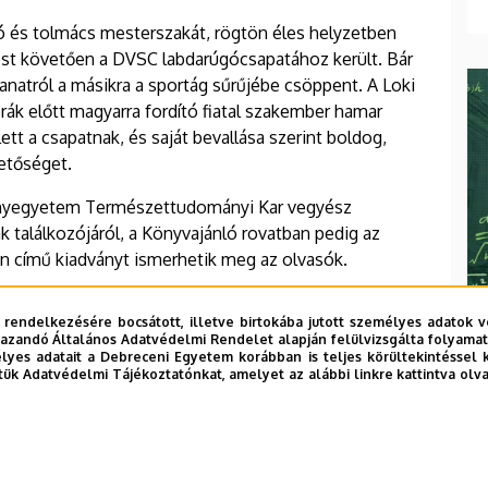
ó és tolmács mesterszakát, rögtön éles helyzetben
ést követően a DVSC labdarúgócsapatához került. Bár
lanatról a másikra a sportág sűrűjébe csöppent. A Loki
ák előtt magyarra fordító fiatal szakember hamar
lett a csapatnak, és saját bevallása szerint boldog,
hetőséget.
ányegyetem Természettudományi Kar vegyész
k találkozójáról, a Könyvajánló rovatban pedig az
 című kiadványt ismerhetik meg az olvasók.
 rendelkezésére bocsátott, illetve birtokába jutott személyes adatok v
azandó Általános Adatvédelmi Rendelet alapján felülvizsgálta folyamata
yes adatait a Debreceni Egyetem korábban is teljes körültekintéssel 
tük Adatvédelmi Tájékoztatónkat, amelyet az alábbi linkre kattintva olv