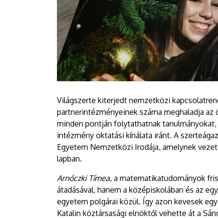
Világszerte kiterjedt nemzetközi kapcsolatren
partnerintézményeinek száma meghaladja az öt
minden pontján folytathatnak tanulmányokat, d
intézmény oktatási kínálata iránt. A szerteága
Egyetem Nemzetközi Irodája, amelynek vezet
lapban.
Arnóczki Tímea
, a matematikatudományok fris
átadásával, hanem a középiskolában és az egye
egyetem polgárai közül. Így azon kevesek egyi
Katalin köztársasági elnöktől vehette át a Sá