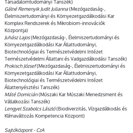
Társadalomtudományi Tanszék)
Gálné Remenyik Judit Julianna
(Mezőgazdaság-,
Élelmiszertudományi és Környezetgazdálkodási Kar
Komplex Rendszerek és Mikrobiom-innovációk
Központja)
Juhász Lajos
(Mezőgazdaság-, Élelmiszertudományi és
Környezetgazdálkodási Kar Állattudományi,
Biotechnológiai és Természetvédelmi Intézet
Természetvédelmi Állattani és Vadgazdálkodási Tanszék)
Prokisch József
(Mezőgazdaság-, Élelmiszertudományi és
Környezetgazdálkodási Kar Állattudományi,
Biotechnológiai és Természetvédelmi Intézet
Állattenyésztési Tanszék)
Máté Domicián
(Műszaki Kar Műszaki Menedzsment és
Vállalkozási Tanszék)
Lengyel Szabolcs László
(Biodiverzitás, Vízgazdálkodás és
Klímaváltozás Kompetencia Központ)
Sajtóközpont - CzA