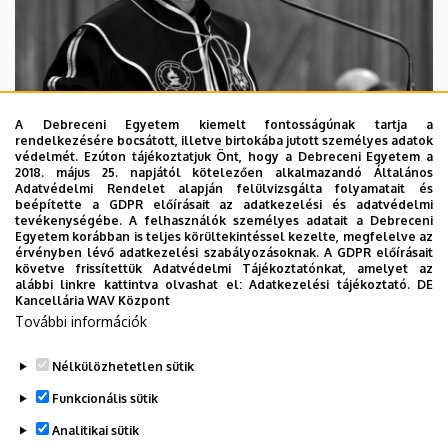
A Debreceni Egyetem kiemelt fontosságúnak tartja a
rendelkezésére bocsátott, illetve birtokába jutott személyes adatok
védelmét. Ezúton tájékoztatjuk Önt, hogy a Debreceni Egyetem a
2018. május 25. napjától kötelezően alkalmazandó Általános
Adatvédelmi Rendelet alapján felülvizsgálta folyamatait és
2026. augusztus 5.
beépítette a GDPR előírásait az adatkezelési és adatvédelmi
Díszdoktorát gyászolja a Debreceni
tevékenységébe. A felhasználók személyes adatait a Debreceni
Egyetem korábban is teljes körültekintéssel kezelte, megfelelve az
Egyetem
érvényben lévő adatkezelési szabályozásoknak. A GDPR előírásait
követve frissítettük Adatvédelmi Tájékoztatónkat, amelyet az
alábbi linkre kattintva olvashat el:
Adatkezelési tájékoztató.
DE
INTÉZMÉNYI
TTK
TUDOMÁNY
Kancellária WAV Központ
További információk
Nélkülözhetetlen sütik
Funkcionális sütik
Analitikai sütik