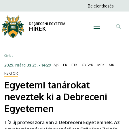
Egyetemi
Ugrás
Anonim
Bejelentkezés
a
N
Felhasználói
tanárokat
tartalomra
fiók
DEBRECENI EGYETEM
neveztek
HÍREK
menüje
Tar
ki
ker
a
Morzsa
Címlap
Debreceni
2025. március 25. - 14:29
ÁJK
EK
ETK
GYGYK
MÉK
MK
Egyetemen
REKTOR
Egyetemi tanárokat
|
neveztek ki a Debreceni
DEBRECENI
Egyetemen
EGYETEM
Tíz új professzora van a Debreceni Egyetemnek. Az