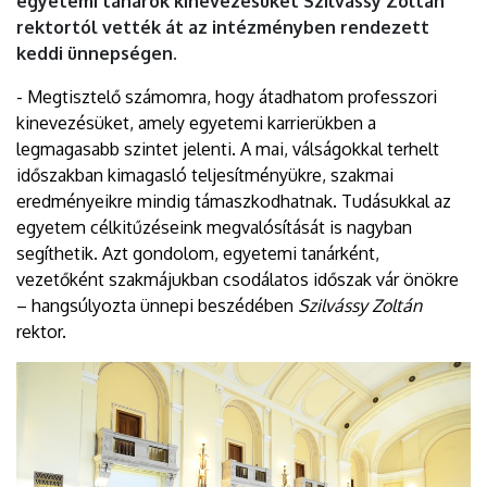
egyetemi tanárok kinevezésüket Szilvássy Zoltán
rektortól vették át az intézményben rendezett
keddi ünnepségen.
- Megtisztelő számomra, hogy átadhatom professzori
kinevezésüket, amely egyetemi karrierükben a
legmagasabb szintet jelenti. A mai, válságokkal terhelt
időszakban kimagasló teljesítményükre, szakmai
eredményeikre mindig támaszkodhatnak. Tudásukkal az
egyetem célkitűzéseink megvalósítását is nagyban
segíthetik. Azt gondolom, egyetemi tanárként,
vezetőként szakmájukban csodálatos időszak vár önökre
– hangsúlyozta ünnepi beszédében
Szilvássy Zoltán
rektor.