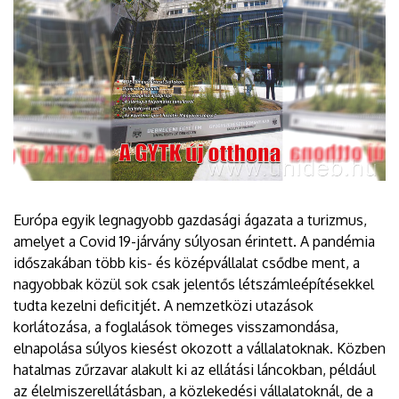
Európa egyik legnagyobb gazdasági ágazata a turizmus,
amelyet a Covid 19-járvány súlyosan érintett. A pandémia
időszakában több kis- és középvállalat csődbe ment, a
nagyobbak közül sok csak jelentős létszámleépítésekkel
tudta kezelni deficitjét. A nemzetközi utazások
korlátozása, a foglalások tömeges visszamondása,
elnapolása súlyos kiesést okozott a vállalatoknak. Közben
hatalmas zűrzavar alakult ki az ellátási láncokban, például
az élelmiszerellátásban, a közlekedési vállalatoknál, de a