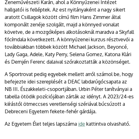
Zeneművészeti Karán, ahol a Könnyűzenei Intézet
hallgatói is felléptek. Az est nyitányaként a nagy sikert
aratott Csillagok között című film Hans Zimmer által
komponált zenéje szolgált, majd a könnyed vonalat
követve, de a mozgóképes alkotásoknál maradva a Skyfall
főcímdala következett. A könnyűzenei kurzus résztvevői a
továbbiakban többek között Michael Jackson, Beyoncé,
Lady Gaga, Adele, Katy Perry, Selena Gomez, Katona Klári
és Demjén Ferenc dalaival szórakoztatták a közönséget.
A Sportrovat pedig egyebek mellett arról számol be, hogy
befejezte idei szereplését a DEAC labdarúgócsapata az
NB III. Északkeleti-csoportjában. Urbin Péter tanítványai a
tabella ötödik pozíciójában zárták az idényt. A 2023/24-es
kiírástól ötmeccses veretlenségi szériával búcsúzott a
Debreceni Egyetem fekete-fehér gárdája.
Az Egyetem Élet teljes lapszáma
ide
kattintva olvasható.