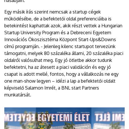
hasábjain.
Egy másik írás szerint nemcsak a startup cégek
működésébe, de a befektetői oldal preferenciáiba is
betekintést kaphattak azok, akik részt vettek a Hungarian
Startup University Program és a Debreceni Egyetem
Innovációs Ökoszisztéma Központ Start-Ups&Downs
című programján. - Jelenleg kilenc startupot tervezünk
támogatni, melyek 80 százaléka állami, 20 százaléka piaci
oldalról valósulhat meg. Egy jó ötletbe akkor tudunk
befektetni, ha az átesett a piaci validáción és egy jó
csapat is adott mellé, fontos, hogy a vállalkozás ne egy
one man-show legyen – idézi a lap a befektetői oldalt
képviselő Salamon Imrét, a BNL start Partners
munkatársát.