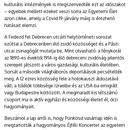
kulturális intézmények is megszenvedték ezt az időszakot
– egyebek mellett ezeket veszi sorra az Egyetemi Élet
azon cikke, amely a Covid 19-járvány máig is érezhető
hatásait elemzi.
A Fedezd fel Debrecen utcáit! helytörténeti sorozat
ezúttal a Debrecenben élő zsidó közösséget és a Pásti
utcai zsinagógát mutatja be. Mint olvasható: a fénykorát
az 1890-es évektől 1914-ig élő debreceni zsidóság jelentős
szerepet játszott a város gazdasági, kulturális életében.
Sorsát a második világháborús deportálások pecsételték
meg. A 12 ezres közösség fele a holokauszt áldozatává
vált, a túlélők többsége Izraelbe és az USA-ba emigrált
vagy Budapestre költözött. A megmaradt kis létszámú
csoport ma is aktív egyházi és közösségi életet él, őrzi
hagyományait.
Beszámol a lap arról is, hogy Pünkösd vasárnap idén is
megtartották a hagyományos Éjféli Koncertet az egyetem