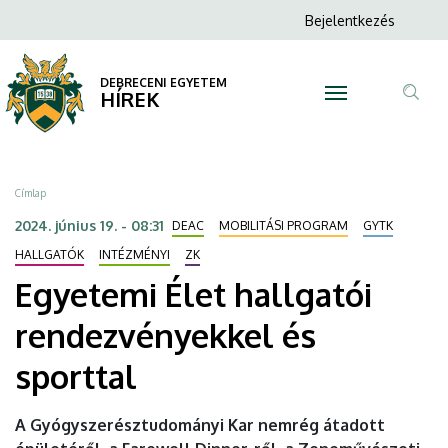
Egyetemi
Ugrás
Anonim
Bejelentkezés
a
N
Felhasználói
Élet
tartalomra
fiók
DEBRECENI EGYETEM
hallgatói
HÍREK
menüje
Tar
rendezvényekkel
ker
és
Morzsa
Címlap
sporttal
2024. június 19. - 08:31
DEAC
MOBILITÁSI PROGRAM
GYTK
|
HALLGATÓK
INTÉZMÉNYI
ZK
Egyetemi Élet hallgatói
DEBRECENI
rendezvényekkel és
EGYETEM
sporttal
A Gyógyszerésztudományi Kar nemrég átadott