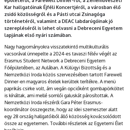
épületéről, a Farewell Dinner-ről, a Zeneművészeti
Kar hallgatóinak Éjféli Koncertjéről, a városban élő
zsidó közösségről és a Pásti utcai Zsinagóga
történetéről, valamint a DEAC labdarúgóinak jó
szerepléséről is lehet olvasni a Debreceni Egyetem
lapjának első nyári számában.
Nagy hagyományokra visszatekintő multikulturális
vacsorával ünnepelte a 2024-es tavaszi félév végét az
Erasmus Student Network a Debreceni Egyetem
Főépületében, az Aulában. A Külügyi Bizottság és a
Nemzetközi Iroda közös szervezésében tartott Farewell
Dinner-en magyaros ételek kerültek terítékre. A menü
paprikás csirke volt, ám vegán opcióként gombapörköltet
is kínáltak, ami mellé somlói galuskát párosítottak. A
Nemzetközi Iroda részéről Gara Péter Erasmus-
koordinátor összegezte, hogy az idei szemeszter alatt
egy 28 ország hallgatóiból álló közösség kovácsolódott
össze az egyetemen. További részletek az Egyetemi Élet