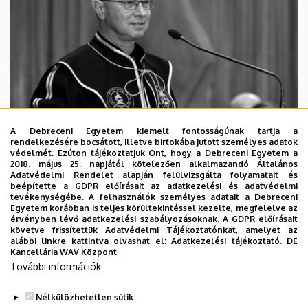
A Debreceni Egyetem kiemelt fontosságúnak tartja a
rendelkezésére bocsátott, illetve birtokába jutott személyes adatok
védelmét. Ezúton tájékoztatjuk Önt, hogy a Debreceni Egyetem a
2018. május 25. napjától kötelezően alkalmazandó Általános
Adatvédelmi Rendelet alapján felülvizsgálta folyamatait és
2026. augusztus 5.
beépítette a GDPR előírásait az adatkezelési és adatvédelmi
Díszdoktorát gyászolja a Debreceni
tevékenységébe. A felhasználók személyes adatait a Debreceni
Egyetem korábban is teljes körültekintéssel kezelte, megfelelve az
Egyetem
érvényben lévő adatkezelési szabályozásoknak. A GDPR előírásait
követve frissítettük Adatvédelmi Tájékoztatónkat, amelyet az
alábbi linkre kattintva olvashat el:
Adatkezelési tájékoztató.
DE
INTÉZMÉNYI
TTK
TUDOMÁNY
Kancellária WAV Központ
További információk
Nélkülözhetetlen sütik