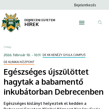
Egészséges
Ugrás
Anonim
Bejelentkezés
a
N
Felhasználói
újszülöttet
tartalomra
fiók
DEBRECENI EGYETEM
hagytak
HÍREK
menüje
Tar
a
ker
babamentő
Morzsa
Címlap
inkubátorban
2026. február 18. - 10:11
DE KK KENÉZY GYULA CAMPUS
Debrecenben
DE KLINIKAI KÖZPONT
Egészséges újszülöttet
|
hagytak a babamentő
DEBRECENI
inkubátorban Debrecenben
EGYETEM
Egészséges kislányt helyeztek el kedden a