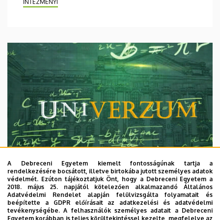
INTÉZMÉNYI
A Debreceni Egyetem kiemelt fontosságúnak tartja a
rendelkezésére bocsátott, illetve birtokába jutott személyes adatok
védelmét. Ezúton tájékoztatjuk Önt, hogy a Debreceni Egyetem a
2018. május 25. napjától kötelezően alkalmazandó Általános
Adatvédelmi Rendelet alapján felülvizsgálta folyamatait és
2026. augusztus 7.
beépítette a GDPR előírásait az adatkezelési és adatvédelmi
Univerzum: A Debreceni Egyetem
tevékenységébe. A felhasználók személyes adatait a Debreceni
Egyetem korábban is teljes körültekintéssel kezelte, megfelelve az