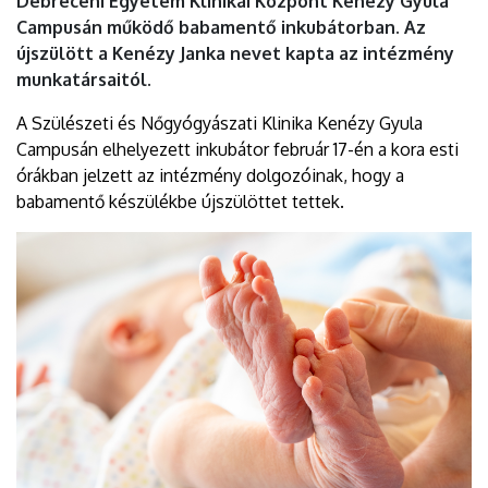
Debreceni Egyetem Klinikai Központ Kenézy Gyula
Campusán működő babamentő inkubátorban. Az
újszülött a Kenézy Janka nevet kapta az intézmény
munkatársaitól.
A Szülészeti és Nőgyógyászati Klinika Kenézy Gyula
Campusán elhelyezett inkubátor február 17-én a kora esti
órákban jelzett az intézmény dolgozóinak, hogy a
babamentő készülékbe újszülöttet tettek.