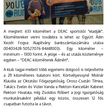
A megtett 633 kilométert a DEAC sportolói "eladják".
Kilométereket venni továbbra is lehet az Együtt Ádin
Kezét Fogva Alapítvány bankszámlaszámára utalva
(10403428-50527076-84681003). Egy kilométer –
minimum – 1300 forint. A jelige – és az utalás közleménye
egyben – "DEAC-kilométerek Ádinért".
A klub tagjai mellett több egyetemi dolgozó is teljesítette
a 211 kilométeres balatoni kört. Körtvélyessyné Molnár
Klaudia az Oktatási Főigazgatóság, Orosz-Csatári Tímea,
Takács Evelin és Vizler Vanda a Rektori-Kancellári Kabinet
Rektori Hivatala, míg Zsoldos Róbert a Jogi Igazgatóság
munkatársaként például egy közös, összesen 12 fős
csapatban futotta le a távot.