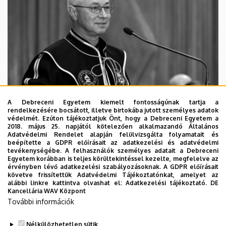
A Debreceni Egyetem kiemelt fontosságúnak tartja a
rendelkezésére bocsátott, illetve birtokába jutott személyes adatok
védelmét. Ezúton tájékoztatjuk Önt, hogy a Debreceni Egyetem a
2018. május 25. napjától kötelezően alkalmazandó Általános
Adatvédelmi Rendelet alapján felülvizsgálta folyamatait és
2026. augusztus 5.
beépítette a GDPR előírásait az adatkezelési és adatvédelmi
Díszdoktorát gyászolja a Debreceni
tevékenységébe. A felhasználók személyes adatait a Debreceni
Egyetem korábban is teljes körültekintéssel kezelte, megfelelve az
Egyetem
érvényben lévő adatkezelési szabályozásoknak. A GDPR előírásait
követve frissítettük Adatvédelmi Tájékoztatónkat, amelyet az
alábbi linkre kattintva olvashat el:
Adatkezelési tájékoztató.
DE
INTÉZMÉNYI
TTK
TUDOMÁNY
Kancellária WAV Központ
További információk
Nélkülözhetetlen sütik