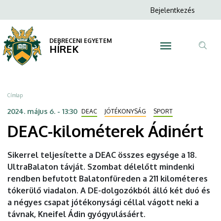
DEAC-
Ugrás
Anonim
Bejelentkezés
a
N
Felhasználói
kilométerek
tartalomra
fiók
DEBRECENI EGYETEM
Ádinért
HÍREK
menüje
Tar
|
ker
DEBRECENI
Morzsa
Címlap
EGYETEM
2024. május 6. - 13:30
DEAC
JÓTÉKONYSÁG
SPORT
DEAC-kilométerek Ádinért
Sikerrel teljesítette a DEAC összes egysége a 18.
UltraBalaton távját. Szombat délelőtt mindenki
rendben befutott Balatonfüreden a 211 kilométeres
tókerülő viadalon. A DE-dolgozókból álló két duó és
a négyes csapat jótékonysági céllal vágott neki a
távnak, Kneifel Ádin gyógyulásáért.