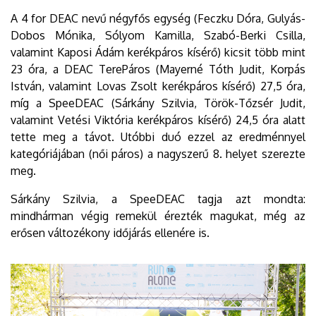
A 4 for DEAC nevű négyfős egység (Feczku Dóra, Gulyás-
Dobos Mónika, Sólyom Kamilla, Szabó-Berki Csilla,
valamint Kaposi Ádám kerékpáros kísérő) kicsit több mint
23 óra, a DEAC TerePáros (Mayerné Tóth Judit, Korpás
István, valamint Lovas Zsolt kerékpáros kísérő) 27,5 óra,
míg a SpeeDEAC (Sárkány Szilvia, Török-Tőzsér Judit,
valamint Vetési Viktória kerékpáros kísérő) 24,5 óra alatt
tette meg a távot. Utóbbi duó ezzel az eredménnyel
kategóriájában (női páros) a nagyszerű 8. helyet szerezte
meg.
Sárkány Szilvia, a SpeeDEAC tagja azt mondta:
mindhárman végig remekül érezték magukat, még az
erősen változékony időjárás ellenére is.