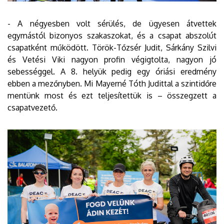
- A négyesben volt sérülés, de ügyesen átvettek
egymástól bizonyos szakaszokat, és a csapat abszolút
csapatként működött. Török-Tőzsér Judit, Sárkány Szilvi
és Vetési Viki nagyon profin végigtolta, nagyon jó
sebességgel. A 8. helyük pedig egy óriási eredmény
ebben a mezőnyben. Mi Mayerné Tóth Judittal a szintidőre
mentünk most és ezt teljesítettük is – összegzett a
csapatvezető.