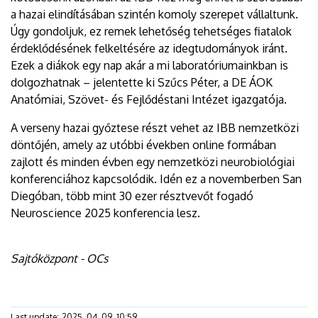
a hazai elindításában szintén komoly szerepet vállaltunk.
Úgy gondoljuk, ez remek lehetőség tehetséges fiatalok
érdeklődésének felkeltésére az idegtudományok iránt.
Ezek a diákok egy nap akár a mi laboratóriumainkban is
dolgozhatnak – jelentette ki Szűcs Péter, a DE ÁOK
Anatómiai, Szövet- és Fejlődéstani Intézet igazgatója.
A verseny hazai győztese részt vehet az IBB nemzetközi
döntőjén, amely az utóbbi években online formában
zajlott és minden évben egy nemzetközi neurobiológiai
konferenciához kapcsolódik. Idén ez a novemberben San
Diegóban, több mint 30 ezer résztvevőt fogadó
Neuroscience 2025 konferencia lesz.
Sajtóközpont - OCs
Last update:
2025. 04. 09. 10:59