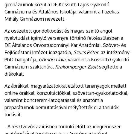
gimnáziumok közül a DE Kossuth Lajos Gyakorló
Gimnáziuma és Általános Iskolája, valamint a Fazekas
Mihály Gimnázium nevezett.
Az összetett gondolkodást és magas szintű angol
nyelvtudást igénylő versenyre történő felkészülésben a
DE Általános Orvostudományi Kar Anatómiai, Szövet- és
Fejlődéstani Intézet igazgatója,
Szücs Péter
, az intézmény
PhD-hallgatója,
Gömöri Lídia
, valamint a Kossuth Gyakorló
Gimnázium szaktanára,
Krakomperger Zsolt
segítette a
diákokat.
Az ábrákkal, magyarázatokkal ellátott tananyagok mellett
online órákkal, konzultációkkal, szövettan-gyakorlatokkal,
valamint boncterem-látogatással és anatómia
preparátumok bemutatásával mélyítették el a tanulók
tudását.
- A résztvevők az írásbeli forduló előtt az idegrendszer
anatómiájával foglalkoztak az Anatómiai Intézet