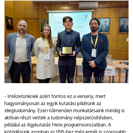
- Intézetünknek azért fontos ez a verseny, mert
hagyományosan az egyik kutatási pillérünk az
idegtudomány. Ezen túlmenően munkatársaink mindig is
aktívan részt vettek a tudomány-népszerűsítésben,
például az Agykutatás Hete programsorozatban. A
kötődésünk azonban az IBB-hez még ennél is szorosabb: