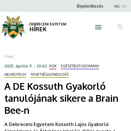
A
Ugrás
Anonim
Nyel
Bejelentkezés
HU
EN
a
Felhasználói
DE
tartalomra
fiók
DEBRECENI EGYETEM
Kossuth
HÍREK
menüje
Tar
Gyakorló
ker
tanulójának
Morzsa
Címlap
sikere
2025. április 9. - 10:42
ÁOK
EGÉSZSÉGTUDOMÁNY
a
NEUROTECH
TEHETSÉGGONDOZÁS
A DE Kossuth Gyakorló
Brain
tanulójának sikere a Brain
Bee-
Bee-n
n
|
A Debreceni Egyetem Kossuth Lajos Gyakorló