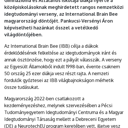
Gimnáziuma és Általános Iskolája diákja nyerte a
DEBRECENI
középiskolásoknak meghirdetett rangos nemzetközi
idegtudományi verseny, az International Brain Bee
EGYETEM
magyarországi döntőjét. Pankucsi-Versényi Áron
képviselheti hazánkat ősszel a vetélkedő
világdöntőjében.
Az International Brain Bee (IBB) célja a diákok
érdeklődésének felkeltése az idegtudományok iránt és
annak ösztönzése, hogy ezt a pályát válasszák. A verseny
az Egyesült Államokból indult 1998-ban, évente csaknem
50 ország 25 ezer diákja vesz részt rajta. A nemzeti
fordulók győztesei az IBB világbajnokságon mérhetik
össze tudásukat.
Magyarország 2022-ben csatlakozott a
kezdeményezéshez, melynek szervezésében a Pécsi
Tudományegyetem Idegtudományi Centruma és a Magyar
Idegtudományi Társaság mellett a Debreceni Egyetem
(DE) a NeurotechEU program keretében vett, illetve vesz