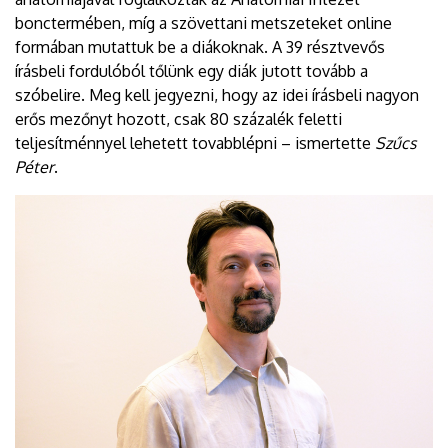
bonctermében, míg a szövettani metszeteket online
formában mutattuk be a diákoknak. A 39 résztvevős
írásbeli fordulóból tőlünk egy diák jutott tovább a
szóbelire. Meg kell jegyezni, hogy az idei írásbeli nagyon
erős mezőnyt hozott, csak 80 százalék feletti
teljesítménnyel lehetett tovabblépni – ismertette
Szűcs
Péter
.