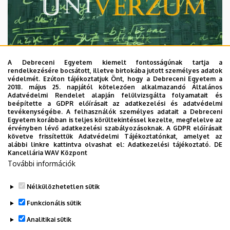
A Debreceni Egyetem kiemelt fontosságúnak tartja a
rendelkezésére bocsátott, illetve birtokába jutott személyes adatok
védelmét. Ezúton tájékoztatjuk Önt, hogy a Debreceni Egyetem a
2018. május 25. napjától kötelezően alkalmazandó Általános
Adatvédelmi Rendelet alapján felülvizsgálta folyamatait és
2026. augusztus 7.
beépítette a GDPR előírásait az adatkezelési és adatvédelmi
Univerzum: A Debreceni Egyetem
tevékenységébe. A felhasználók személyes adatait a Debreceni
Egyetem korábban is teljes körültekintéssel kezelte, megfelelve az
titkos receptjei
érvényben lévő adatkezelési szabályozásoknak. A GDPR előírásait
követve frissítettük Adatvédelmi Tájékoztatónkat, amelyet az
alábbi linkre kattintva olvashat el:
Adatkezelési tájékoztató.
DE
KUTATÁS
TUDOMÁNY
Kancellária WAV Központ
További információk
Nélkülözhetetlen sütik
Funkcionális sütik
Analitikai sütik