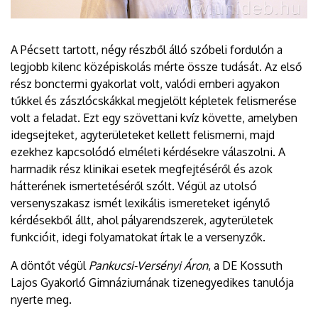
A Pécsett tartott, négy részből álló szóbeli fordulón a
legjobb kilenc középiskolás mérte össze tudását. Az első
rész bonctermi gyakorlat volt, valódi emberi agyakon
tűkkel és zászlócskákkal megjelölt képletek felismerése
volt a feladat. Ezt egy szövettani kvíz követte, amelyben
idegsejteket, agyterületeket kellett felismerni, majd
ezekhez kapcsolódó elméleti kérdésekre válaszolni. A
harmadik rész klinikai esetek megfejtéséről és azok
hátterének ismertetéséről szólt. Végül az utolsó
versenyszakasz ismét lexikális ismereteket igénylő
kérdésekből állt, ahol pályarendszerek, agyterületek
funkcióit, idegi folyamatokat írtak le a versenyzők.
A döntőt végül
Pankucsi-Versényi Áron
, a DE Kossuth
Lajos Gyakorló Gimnáziumának tizenegyedikes tanulója
nyerte meg.