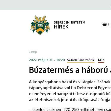
Búzatermés
Ugrás
Fels
a
navi
a
tartalomra
háború
DEBRECENI EGYETEM
HÍRE
HÍREK
árnyékában
|
Morzsa
Címlap
DEBRECENI
2022. május 31. - 14:20
AGRÁRTUDOMÁNY
MÉK
EGYETEM
Búzatermés a háború
A kenyérgabona hazai és világpiaci árának
tápanyagellátása volt a Debreceni Egyet
eseményen elhangzott: lesz elegendő bú
az élelmiszerek jelentős drágulását fogja
- Jelenleg csaknem 220-250 milliméternyi csap