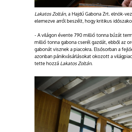
Lakatos Zoltán
, a Hajdú Gabona Zrt. elnök-vez
elemezve arról beszélt, hogy kritikus időszako
- A világon évente 790 millió tonna búzát ter
millió tonna gabona cserél gazdát, ebből az or
gabonát visznek a piacokra. Elsősorban a fejl
azonban pánikvásárlásokat okozott a világpia
tette hozzá
Lakatos Zoltán
.