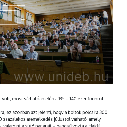
volt, most várhatóan eléri a 135 – 140 ezer forintot.
 ára, ez azonban azt jelenti, hogy a boltok polcaira 300
40 százalékos áremelkedés júliustól várható, amely
 valamint a sütőipar árait – hangsúlyozta a Hajdú