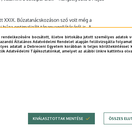
t XXIX. Búzatanácskozáson szó volt még a
 búza optimalizált tápanyagellátásáról is. A
utatóintézetek és Tangazdaság Látóképi
 rendelkezésére bocsátott, illetve birtokába jutott személyes adatok v
temen folyó búzakísérletek eredményeivel.
azandó Általános Adatvédelmi Rendelet alapján felülvizsgálta folyamata
yes adatait a Debreceni Egyetem korábban is teljes körültekintéssel 
tük Adatvédelmi Tájékoztatónkat, amelyet az alábbi linkre kattintva olv
KIVÁLASZTOTTAK MENTÉSE
ÖSSZES ELU
DEBRECENI EGYETEM
Adatvédelem