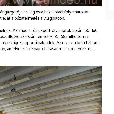
érigazgatója a világ és a hazai piaci folyamatokat
t él át a búzatermelés a világpiacon.
melnek. Az import- és exportfolyamatok során 150- 160
osz, illetve az ukrán termelők 55- 58 millió tonna
ődő országok importálnak tőlük. Az orosz- ukrán háború
con, amelynek árfelhajtó hatását mi is megérezzük –