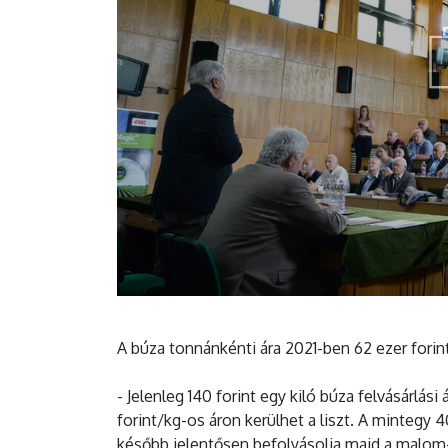
A búza tonnánkénti ára 2021-ben 62 ezer forint 
- Jelenleg 140 forint egy kiló búza felvásárlási
forint/kg-os áron kerülhet a liszt. A mintegy 
később jelentősen befolyásolja majd a malom-,