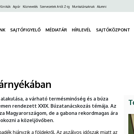
ő
Klinikák
Agrár
Köznevelés
Szervezetek A-tól Z-ig
Munkatársaknak
Alumni
gáció
INK
SAJTÓFIGYELŐ
MÉDIATÁR
HÍRLEVÉL
SAJTÓKÖZPONT
 árnyékában
 alakulása, a várható termésminőség és a búza
T
emen rendezett XXIX. Búzatanácskozás témája. Az
za Magyarországom, de a gabona rekordmagas ára
 okozni a közeljövőben.
adék hiányzik a földekről. Az aszályos időszak miatt az