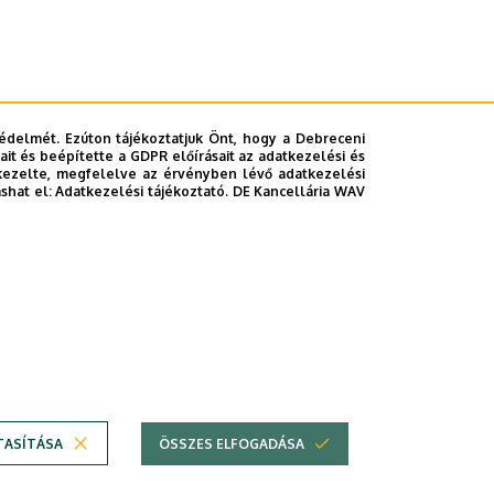
édelmét. Ezúton tájékoztatjuk Önt, hogy a Debreceni
it és beépítette a GDPR előírásait az adatkezelési és
kezelte, megfelelve az érvényben lévő adatkezelési
ashat el:
Adatkezelési tájékoztató.
DE Kancellária WAV
TASÍTÁSA
ÖSSZES ELFOGADÁSA
Copyright © 2026 Unideb