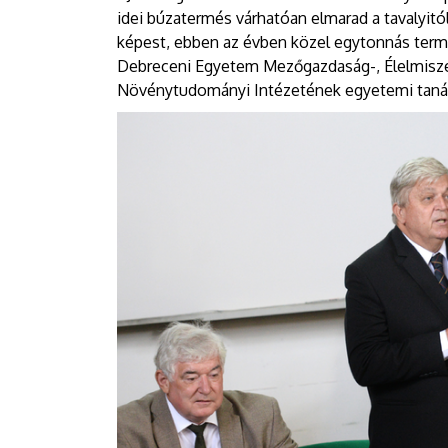
idei búzatermés várhatóan elmarad a tavalyitó
képest, ebben az évben közel egytonnás termé
Debreceni Egyetem Mezőgazdaság-, Élelmisze
Növénytudományi Intézetének egyetemi tanár