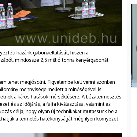
ezteti hazánk gabonaellátását, hiszen a
zából, mindössze 2,5 millió tonna kenyérgabonát
em lehet megjósolni. Figyelembe kell venni azonban
 állomány mennyisége mellett a minőségével is
hetnek a káros hatások mérséklésére. A búzatermesztés
et és az időjárás, a fajta kiválasztása, valamint az
kozás célja, hogy olyan új technikákat mutassunk be a
íthatják a termelés hatékonyságát még ilyen környezeti