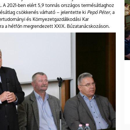
l. A 2021-ben elért 5,9 tonnás országos termésátlaghoz
sátlag csökkenés várható – jelentette ki
Pepó Péter
, a
rtudományi és Környezetgazdálkodási Kar
a a hétfőn megrendezett XXIX. Búzatanácskozáson.