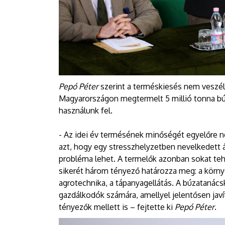
Pepó Péter
szerint a terméskiesés nem veszély
Magyarországon megtermelt 5 millió tonna bú
használunk fel.
- Az idei év termésének minőségét egyelőre n
azt, hogy egy stresszhelyzetben nevelkedett
probléma lehet. A termelők azonban sokat te
sikerét három tényező határozza meg: a környez
agrotechnika, a tápanyagellátás. A búzatanács
gazdálkodók számára, amellyel jelentősen jav
tényezők mellett is – fejtette ki
Pepó Péter
.