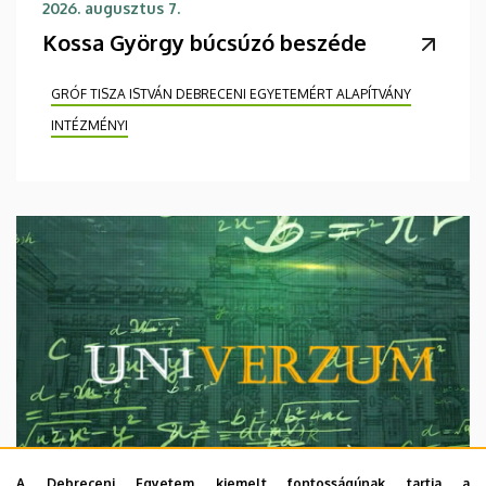
2026. augusztus 7.
Kossa György búcsúzó beszéde
GRÓF TISZA ISTVÁN DEBRECENI EGYETEMÉRT ALAPÍTVÁNY
INTÉZMÉNYI
A Debreceni Egyetem kiemelt fontosságúnak tartja a