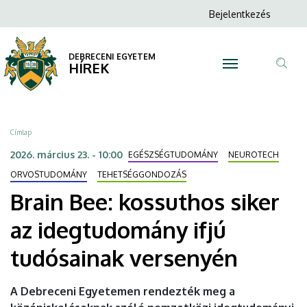
Brain
Ugrás
Anonim
Bejelentkezés
a
N
Felhasználói
Bee:
tartalomra
fiók
DEBRECENI EGYETEM
kossuthos
HÍREK
menüje
Tar
siker
ker
az
Morzsa
Címlap
idegtudomány
2026. március 23. - 10:00
EGÉSZSÉGTUDOMÁNY
NEUROTECH
ifjú
ORVOSTUDOMÁNY
TEHETSÉGGONDOZÁS
Brain Bee: kossuthos siker
tudósainak
az idegtudomány ifjú
versenyén
tudósainak versenyén
|
DEBRECENI
A Debreceni Egyetemen rendezték meg a