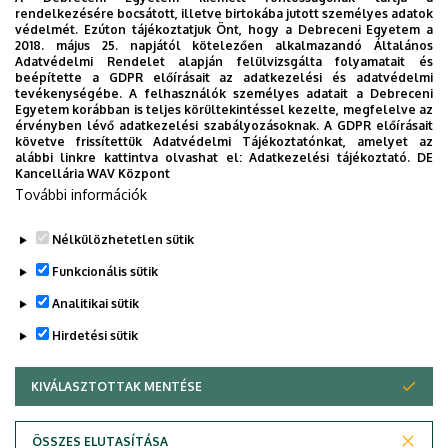
rendelkezésére bocsátott, illetve birtokába jutott személyes adatok
védelmét. Ezúton tájékoztatjuk Önt, hogy a Debreceni Egyetem a
2018. május 25. napjától kötelezően alkalmazandó Általános
Adatvédelmi Rendelet alapján felülvizsgálta folyamatait és
2026. augusztus 7.
beépítette a GDPR előírásait az adatkezelési és adatvédelmi
Univerzum: A Debreceni Egyetem
tevékenységébe. A felhasználók személyes adatait a Debreceni
Egyetem korábban is teljes körültekintéssel kezelte, megfelelve az
titkos receptjei
érvényben lévő adatkezelési szabályozásoknak. A GDPR előírásait
követve frissítettük Adatvédelmi Tájékoztatónkat, amelyet az
alábbi linkre kattintva olvashat el:
Adatkezelési tájékoztató.
DE
KUTATÁS
TUDOMÁNY
Kancellária WAV Központ
További információk
Nélkülözhetetlen sütik
Funkcionális sütik
Analitikai sütik
Hirdetési sütik
KIVÁLASZTOTTAK MENTÉSE
WITHDRAW CONSENT
DEBRECENI EGYETEM
ÖSSZES ELUTASÍTÁSA