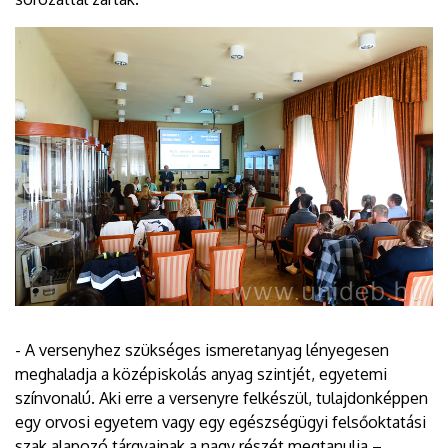
- A versenyhez szükséges ismeretanyag lényegesen
meghaladja a középiskolás anyag szintjét, egyetemi
színvonalú. Aki erre a versenyre felkészül, tulajdonképpen
egy orvosi egyetem vagy egy egészségügyi felsőoktatási
szak alapozó tárgyainak a nagy részét megtanulja –