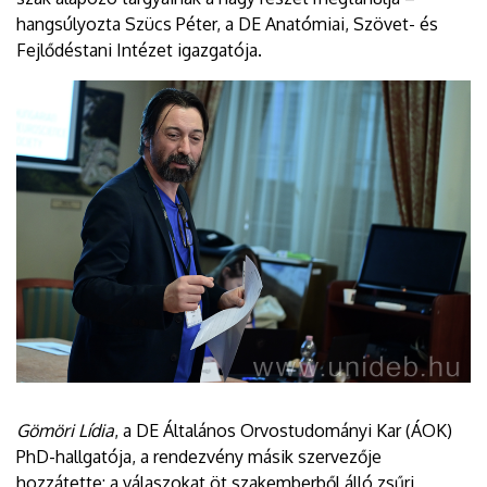
hangsúlyozta Szücs Péter, a DE Anatómiai, Szövet- és
Fejlődéstani Intézet igazgatója.
Gömöri Lídia
, a DE Általános Orvostudományi Kar (ÁOK)
PhD-hallgatója, a rendezvény másik szervezője
hozzátette: a válaszokat öt szakemberből álló zsűri