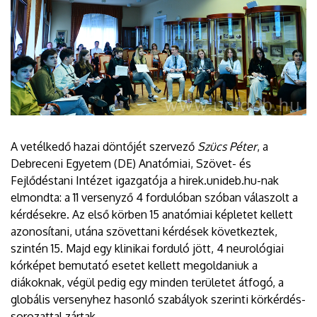
A vetélkedő hazai döntőjét szervező
Szücs Péter
, a
Debreceni Egyetem (DE) Anatómiai, Szövet- és
Fejlődéstani Intézet igazgatója a hirek.unideb.hu-nak
elmondta: a 11 versenyző 4 fordulóban szóban válaszolt a
kérdésekre. Az első körben 15 anatómiai képletet kellett
azonosítani, utána szövettani kérdések következtek,
szintén 15. Majd egy klinikai forduló jött, 4 neurológiai
kórképet bemutató esetet kellett megoldaniuk a
diákoknak, végül pedig egy minden területet átfogó, a
globális versenyhez hasonló szabályok szerinti körkérdés-
sorozattal zártak.