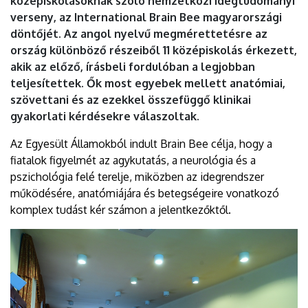
középiskolásoknak szóló nemzetközi idegtudományi
EGYETEM
verseny, az International Brain Bee magyarországi
döntőjét. Az angol nyelvű megmérettetésre az
ország különböző részeiből 11 középiskolás érkezett,
akik az előző, írásbeli fordulóban a legjobban
teljesítettek. Ők most egyebek mellett anatómiai,
szövettani és az ezekkel összefüggő klinikai
gyakorlati kérdésekre válaszoltak.
Az Egyesült Államokból indult Brain Bee célja, hogy a
fiatalok figyelmét az agykutatás, a neurológia és a
pszichológia felé terelje, miközben az idegrendszer
működésére, anatómiájára és betegségeire vonatkozó
komplex tudást kér számon a jelentkezőktől.