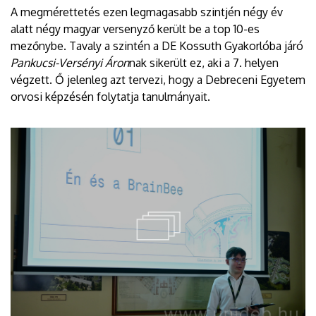
A megmérettetés ezen legmagasabb szintjén négy év
alatt négy magyar versenyző került be a top 10-es
mezőnybe. Tavaly a szintén a DE Kossuth Gyakorlóba járó
Pankucsi-Versényi Áron
nak sikerült ez, aki a 7. helyen
végzett. Ő jelenleg azt tervezi, hogy a Debreceni Egyetem
orvosi képzésén folytatja tanulmányait.