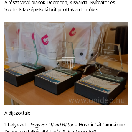
A részt vevő diákok Debrecen, Kisvárda, Nyírbátor és
Szolnok középiskoláiból jutottak a döntőbe.
A díjazottak:
1. helyezett:
Fegyver Dávid Bátor
– Huszár Gál Gimnázium,
Debrecen (felkészítő tanár:
Pallagi Józsefné
)