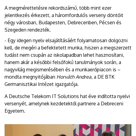
A megmérettetésre rekordszámú, több mint ezer
jelentkezés érkezett, a háromfordulós verseny döntőit
négy városban, Budapesten, Debrecenben, Pécsen és
Szegeden rendezték.
- Egy idegen nyelv elsajátításáért folyamatosan dolgozni
kell, de megéri a befektetett munka, hiszen a megszerzett
tudást nem csupán az iskolapadban lehet hasznosítani,
hanem akár a későbbi felsőfokú tanulmányok során, a
nagyvilág megismerésében és a munkaerőpiacon is –
mondta megnyitójában
Horváth Andrea
, a DE BTK
Germanisztikai Intézet igazgatója.
A Deutsche Telekom IT Solutions hat éve indította nyelvi
versenyét, amelynek kezdetektől partnere a Debreceni
Egyetem.