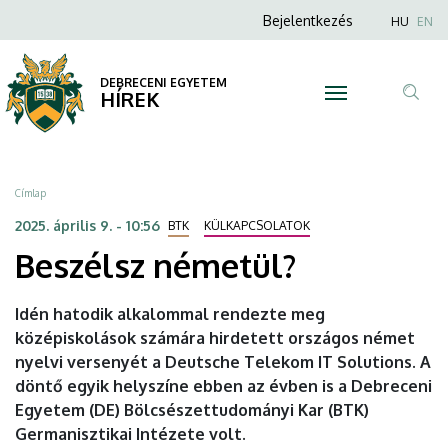
Beszélsz
Ugrás
Anonim
Nyel
Bejelentkezés
HU
EN
a
Felhasználói
németül?
tartalomra
fiók
DEBRECENI EGYETEM
|
HÍREK
menüje
Tar
DEBRECENI
ker
EGYETEM
Morzsa
Címlap
2025. április 9. - 10:56
BTK
KÜLKAPCSOLATOK
Beszélsz németül?
Idén hatodik alkalommal rendezte meg
középiskolások számára hirdetett országos német
nyelvi versenyét a Deutsche Telekom IT Solutions. A
döntő egyik helyszíne ebben az évben is a Debreceni
Egyetem (DE) Bölcsészettudományi Kar (BTK)
Germanisztikai Intézete volt.