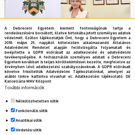
A Debreceni Egyetem kiemelt fontosságúnak tartja a
rendelkezésére bocsátott, illetve birtokába jutott személyes adatok
védelmét. Ezúton tájékoztatjuk Önt, hogy a Debreceni Egyetem a
2018. május 25. napjától kötelezően alkalmazandó Általános
Adatvédelmi Rendelet alapján felülvizsgálta folyamatait és
2026. augusztus 5.
beépítette a GDPR előírásait az adatkezelési és adatvédelmi
Hagyományőrzés és innováció a
tevékenységébe. A felhasználók személyes adatait a Debreceni
Egyetem korábban is teljes körültekintéssel kezelte, megfelelve az
Bölcsészettudományi Karon
érvényben lévő adatkezelési szabályozásoknak. A GDPR előírásait
követve frissítettük Adatvédelmi Tájékoztatónkat, amelyet az
alábbi linkre kattintva olvashat el:
Adatkezelési tájékoztató.
DE
BÖLCSÉSZETTUDOMÁNY
BTK
INTÉZMÉNYI
Kancellária WAV Központ
További információk
Nélkülözhetetlen sütik
Funkcionális sütik
Analitikai sütik
Hirdetési sütik