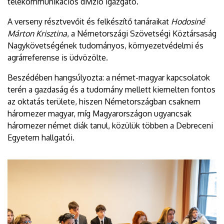
telekommunikációs divízió igazgató.
A verseny résztvevőit és felkészítő tanáraikat
Hodosiné
Márton Krisztina
, a Németországi Szövetségi Köztársaság
Nagykövetségének tudományos, környezetvédelmi és
agrárreferense is üdvözölte.
Beszédében hangsúlyozta: a német-magyar kapcsolatok
terén a gazdaság és a tudomány mellett kiemelten fontos
az oktatás területe, hiszen Németországban csaknem
háromezer magyar, míg Magyarországon ugyancsak
háromezer német diák tanul, közülük többen a Debreceni
Egyetem hallgatói.