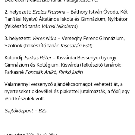
2. helyezett:
Szeles Fruzsina
– Báthory István Óvoda, Két
Tanítási Nyelvű Általános Iskola és Gimnázium, Nyírbátor
(felkészítő tanár:
Városi Nikoletta
)
3. helyezett:
Veres Nóra
– Verseghy Ferenc Gimnázium,
Szolnok (felkészítő tanár:
Kiscsatári Edit
)
Különdíj:
Farkas Péter
– Kisvárdai Bessenyei György
Gimnázium és Kollégium, Kisvárda (felkészítő tanárok:
Farkasné
Poncsák Anikó
,
Rinkó Judit
)
Valamennyi versenyző ajándékcsomagot vehetett át, a
nyerteseket oklevéllel és plakettel jutalmazták, a fődíj egy
iPod készülék volt.
Sajtóközpont – BZs