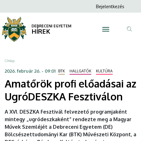
Amatőrök
Ugrás
Anonim
Bejelentkezés
a
N
Felhasználói
profi
tartalomra
fiók
DEBRECENI EGYETEM
előadásai
HÍREK
menüje
Tar
az
ker
UgróDESZKA
Morzsa
Címlap
Fesztiválon
2026. február 26. - 09:01
BTK
HALLGATÓK
KULTÚRA
Amatőrök profi előadásai az
|
UgróDESZKA Fesztiválon
DEBRECENI
EGYETEM
A XVI. DESZKA Fesztivál felvezető programjaként
mintegy „ugródeszkaként” rendezte meg a Magyar
Művek Szemléjét a Debreceni Egyetem (DE)
Bölcsészettudományi Kar (BTK) Művészeti Központ, a