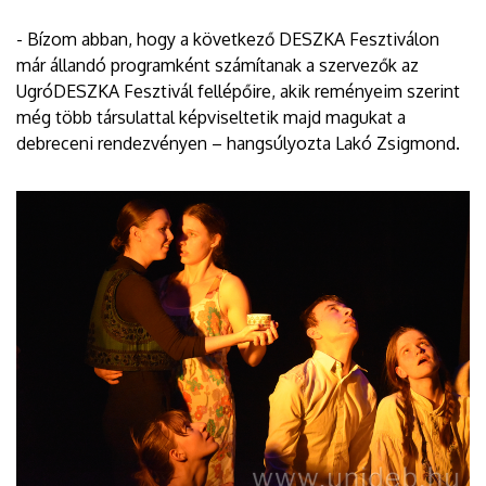
- Bízom abban, hogy a következő DESZKA Fesztiválon
már állandó programként számítanak a szervezők az
UgróDESZKA Fesztivál fellépőire, akik reményeim szerint
még több társulattal képviseltetik majd magukat a
debreceni rendezvényen – hangsúlyozta Lakó Zsigmond.