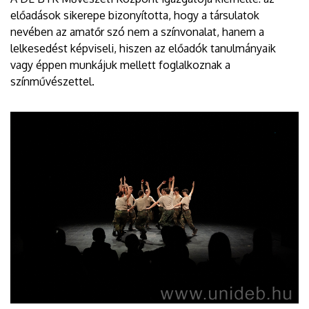
előadások sikerepe bizonyította, hogy a társulatok
nevében az amatőr szó nem a színvonalat, hanem a
lelkesedést képviseli, hiszen az előadók tanulmányaik
vagy éppen munkájuk mellett foglalkoznak a
színművészettel.