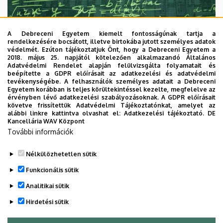
A Debreceni Egyetem kiemelt fontosságúnak tartja a
rendelkezésére bocsátott, illetve birtokába jutott személyes adatok
védelmét. Ezúton tájékoztatjuk Önt, hogy a Debreceni Egyetem a
2018. május 25. napjától kötelezően alkalmazandó Általános
Adatvédelmi Rendelet alapján felülvizsgálta folyamatait és
2026. augusztus 7.
beépítette a GDPR előírásait az adatkezelési és adatvédelmi
Univerzum: A Debreceni Egyetem
tevékenységébe. A felhasználók személyes adatait a Debreceni
Egyetem korábban is teljes körültekintéssel kezelte, megfelelve az
titkos receptjei
érvényben lévő adatkezelési szabályozásoknak. A GDPR előírásait
követve frissítettük Adatvédelmi Tájékoztatónkat, amelyet az
alábbi linkre kattintva olvashat el:
Adatkezelési tájékoztató.
DE
KUTATÁS
TUDOMÁNY
Kancellária WAV Központ
További információk
Nélkülözhetetlen sütik
Funkcionális sütik
Analitikai sütik
Hirdetési sütik