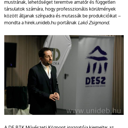
mustrának, lehetőséget teremtve amatőr és független
társulatok számára, hogy professzionális körülmények
között álljanak színpadra és mutassák be produkcióikat –
mondta a hirek.unideb.hu portálnak
Lakó Zsigmond
.
A DE BTK Művészeti Központ igazgatója kiemelte: az