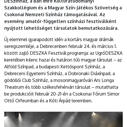
DESzínház, a Bán Imre Kultúratudományi
Szakkollégium és a Magyar Szín-Játékos Szövetség a
Csokonai Nemzeti Színház támogatásával. Az
esemény amatőr-független színházi fesztiválként
nyújtott lehetőséget társulatok bemutatkozására.
Új elemmel gyarapodott idén a kortárs magyar drámák
seregszemléje, a Debrecenben február 24. és március 1.
között zajló DESZKA Fesztivál programja: az UgróDESZKA
keretében kilenc hazai és határon túli magyar társulat – az
Alföld Színpad, a budapesti Kettőspont Színház, a
Debreceni Egyetemi Színház, a Dobronaki Diáxínpad, a
gödöllői Club Színház, a mosonmagyaróvári Ars Longa
Theatrum és több székesfehérvári társulat – mutathatta
be produkcióit február 20-21-én a Csokonai Fórum Simor
Ottó Orfeumban és a Kóti Árpád teremben.