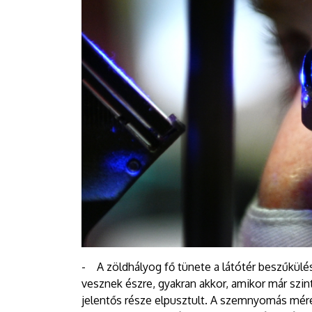
- A zöldhályog fő tünete a látótér beszűkül
vesznek észre, gyakran akkor, amikor már szin
jelentős része elpusztult. A szemnyomás méré