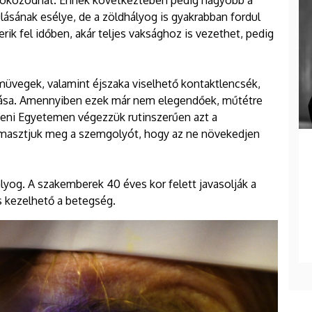
fokozódhat. Ennek következtében pedig nagyobb a
lásának esélye, de a zöldhályog is gyakrabban fordul
ik fel időben, akár teljes vaksághoz is vezethet, pedig
üvegek, valamint éjszaka viselhető kontaktlencsék,
dása. Amennyiben ezek már nem elegendőek, műtétre
eni Egyetemen végezzük rutinszerűen azt a
ámasztjuk meg a szemgolyót, hogy az ne növekedjen
.
ályog. A szakemberek 40 éves kor felett javasolják a
és kezelhető a betegség.