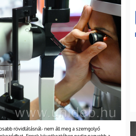
lyosabb rövidlátásnál- nem áll meg a szemgolyó