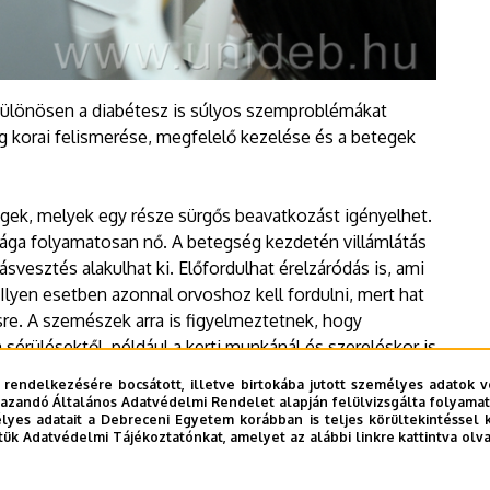
ülönösen a diabétesz is súlyos szemproblémákat
 korai felismerése, megfelelő kezelése és a betegek
gek, melyek egy része sürgős beavatkozást igényelhet.
isága folyamatosan nő. A betegség kezdetén villámlátás
ásvesztés alakulhat ki. Előfordulhat érelzáródás is, ami
 Ilyen esetben azonnal orvoshoz kell fordulni, mert hat
re. A szemészek arra is figyelmeztetnek, hogy
érülésektől, például a kerti munkánál és szereléskor is
 a legfontosabb érzékszervünk.
 rendelkezésére bocsátott, illetve birtokába jutott személyes adatok v
azandó Általános Adatvédelmi Rendelet alapján felülvizsgálta folyamata
yes adatait a Debreceni Egyetem korábban is teljes körültekintéssel 
tük Adatvédelmi Tájékoztatónkat, amelyet az alábbi linkre kattintva olv