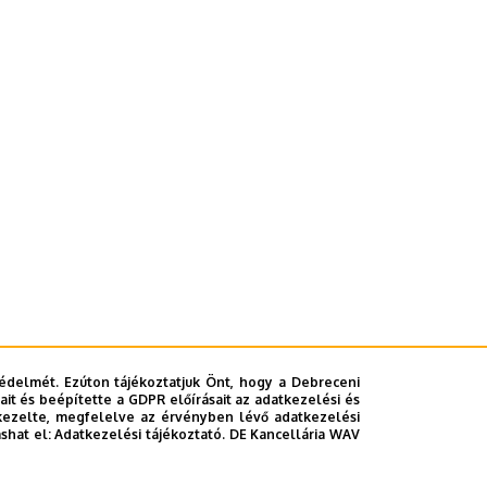
édelmét. Ezúton tájékoztatjuk Önt, hogy a Debreceni
it és beépítette a GDPR előírásait az adatkezelési és
kezelte, megfelelve az érvényben lévő adatkezelési
ashat el:
Adatkezelési tájékoztató.
DE Kancellária WAV