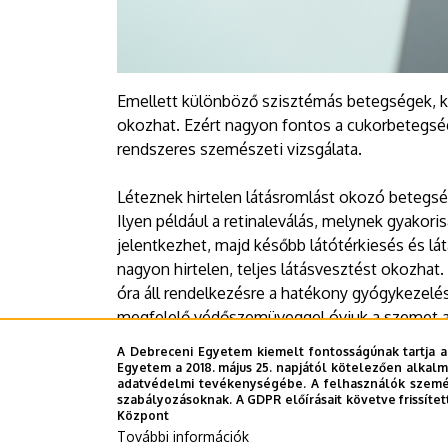
Emellett különböző szisztémás betegségek, k
okozhat. Ezért nagyon fontos a cukorbetegség
rendszeres szemészeti vizsgálata.
Léteznek hirtelen látásromlást okozó betegsé
Ilyen például a retinaleválás, melynek gyakor
jelentkezhet, majd később látótérkiesés és lát
nagyon hirtelen, teljes látásvesztést okozhat.
óra áll rendelkezésre a hatékony gyógykezelés
megfelelő védőszemüveggel óvjuk a szemet a s
használjunk védőszemüveget, mert a szemünk
A Debreceni Egyetem kiemelt fontosságúnak tartja a
Egyetem a 2018. május 25. napjától kötelezően alkalm
adatvédelmi tevékenységébe. A felhasználók személ
Sajtóközpont - CzA
szabályozásoknak. A GDPR előírásait követve frissítet
Központ
További információk