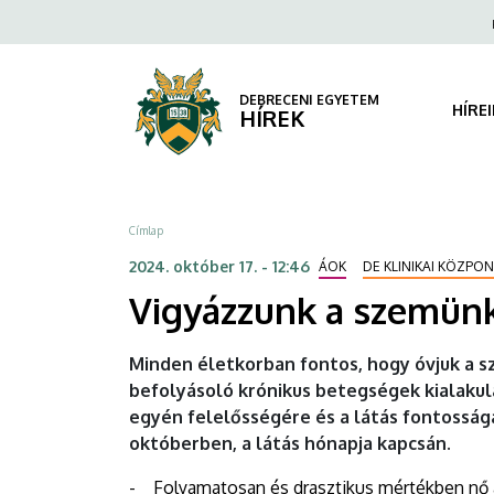
Vigyázzunk
Ugrás
Fels
a
navi
a
tartalomra
szemünkre!
DEBRECENI EGYETEM
HÍRE
HÍREK
|
DEBRECENI
Morzsa
Címlap
EGYETEM
2024. október 17. - 12:46
ÁOK
DE KLINIKAI KÖZPO
Vigyázzunk a szemünk
Minden életkorban fontos, hogy óvjuk a 
befolyásoló krónikus betegségek kialakulá
egyén felelősségére és a látás fontosságá
októberben, a látás hónapja kapcsán.
- Folyamatosan és drasztikus mértékben nő a 