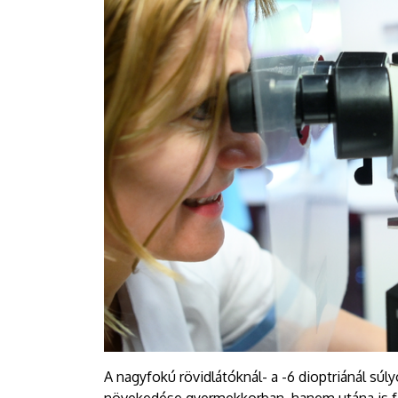
A nagyfokú rövidlátóknál- a -6 dioptriánál sú