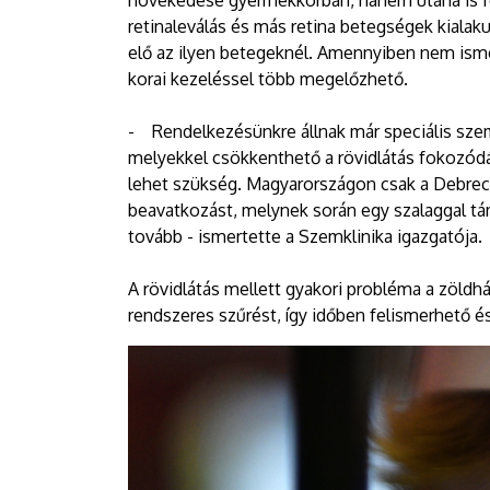
növekedése gyermekkorban, hanem utána is 
retinaleválás és más retina betegségek kialaku
elő az ilyen betegeknél. Amennyiben nem ismer
korai kezeléssel több megelőzhető.
- Rendelkezésünkre állnak már speciális szem
melyekkel csökkenthető a rövidlátás fokozó
lehet szükség. Magyarországon csak a Debrec
beavatkozást, melynek során egy szalaggal t
tovább - ismertette a Szemklinika igazgatója
A rövidlátás mellett gyakori probléma a zöldh
rendszeres szűrést, így időben felismerhető 