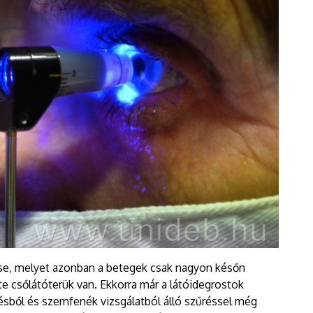
ése, melyet azonban a betegek csak nagyon későn
te csőlátóterük van. Ekkorra már a látóidegrostok
sből és szemfenék vizsgálatból álló szűréssel még