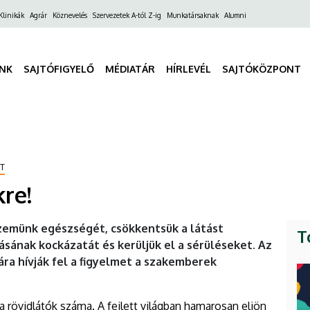
ő
Klinikák
Agrár
Köznevelés
Szervezetek A-tól Z-ig
Munkatársaknak
Alumni
gáció
INK
SAJTÓFIGYELŐ
MÉDIATÁR
HÍRLEVÉL
SAJTÓKÖZPONT
NT
re!
szemünk egészségét, csökkentsük a látást
T
sának kockázatát és kerüljük el a sérüléseket. Az
ra hívják fel a figyelmet a szakemberek
rövidlátók száma. A fejlett világban hamarosan eljön