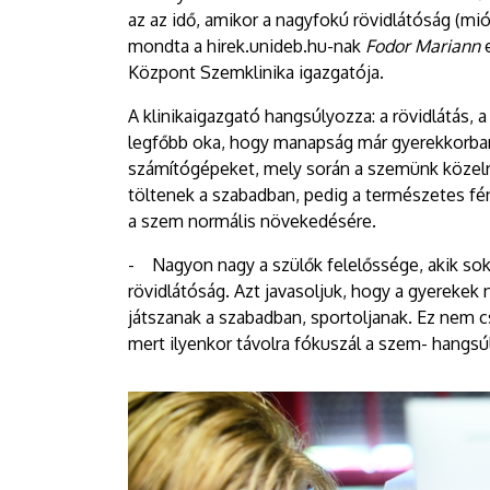
az az idő, amikor a nagyfokú rövidlátóság (m
mondta a hirek.unideb.hu-nak
Fodor Mariann
Központ Szemklinika igazgatója.
A klinikaigazgató hangsúlyozza: a rövidlátás, 
legfőbb oka, hogy manapság már gyerekkorban
számítógépeket, mely során a szemünk közelre
töltenek a szabadban, pedig a természetes fén
a szem normális növekedésére.
- Nagyon nagy a szülők felelőssége, akik sok
rövidlátóság. Azt javasoljuk, hogy a gyerekek
játszanak a szabadban, sportoljanak. Ez nem c
mert ilyenkor távolra fókuszál a szem- hangs