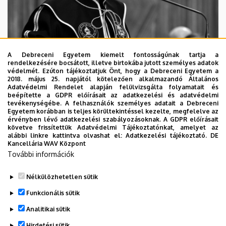
A Debreceni Egyetem kiemelt fontosságúnak tartja a
rendelkezésére bocsátott, illetve birtokába jutott személyes adatok
védelmét. Ezúton tájékoztatjuk Önt, hogy a Debreceni Egyetem a
2018. május 25. napjától kötelezően alkalmazandó Általános
Adatvédelmi Rendelet alapján felülvizsgálta folyamatait és
2026. augusztus 5.
beépítette a GDPR előírásait az adatkezelési és adatvédelmi
Díszdoktorát gyászolja a Debreceni
tevékenységébe. A felhasználók személyes adatait a Debreceni
Egyetem korábban is teljes körültekintéssel kezelte, megfelelve az
Egyetem
érvényben lévő adatkezelési szabályozásoknak. A GDPR előírásait
követve frissítettük Adatvédelmi Tájékoztatónkat, amelyet az
alábbi linkre kattintva olvashat el:
Adatkezelési tájékoztató.
DE
INTÉZMÉNYI
TTK
TUDOMÁNY
Kancellária WAV Központ
További információk
Nélkülözhetetlen sütik
Funkcionális sütik
Analitikai sütik
Hirdetési sütik