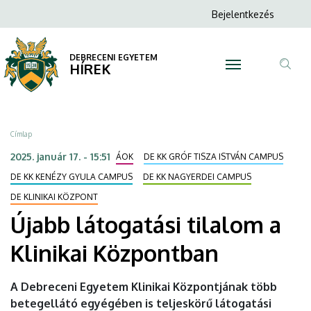
Újabb
Ugrás
Anonim
Bejelentkezés
a
N
Felhasználói
látogatási
tartalomra
fiók
DEBRECENI EGYETEM
tilalom
HÍREK
menüje
Tar
a
ker
Klinikai
Morzsa
Címlap
Központban
2025. január 17. - 15:51
ÁOK
DE KK GRÓF TISZA ISTVÁN CAMPUS
|
DE KK KENÉZY GYULA CAMPUS
DE KK NAGYERDEI CAMPUS
DE KLINIKAI KÖZPONT
DEBRECENI
Újabb látogatási tilalom a
EGYETEM
Klinikai Központban
A Debreceni Egyetem Klinikai Központjának több
betegellátó egyégében is teljeskörű látogatási