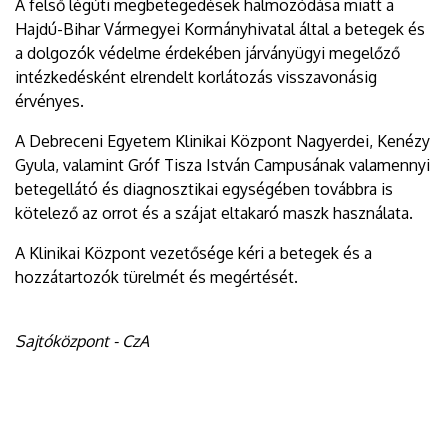
A felső légúti megbetegedések halmozódása miatt a
Hajdú-Bihar Vármegyei Kormányhivatal által a betegek és
a dolgozók védelme érdekében járványügyi megelőző
intézkedésként elrendelt korlátozás visszavonásig
érvényes.
A Debreceni Egyetem Klinikai Központ Nagyerdei, Kenézy
Gyula, valamint Gróf Tisza István Campusának valamennyi
betegellátó és diagnosztikai egységében továbbra is
kötelező az orrot és a szájat eltakaró maszk használata.
A Klinikai Központ vezetősége kéri a betegek és a
hozzátartozók türelmét és megértését.
Sajtóközpont - CzA