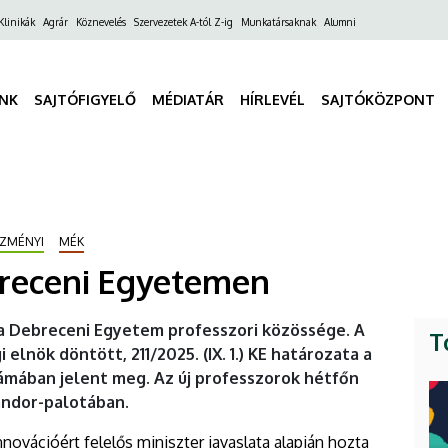
ő
Klinikák
Agrár
Köznevelés
Szervezetek A-tól Z-ig
Munkatársaknak
Alumni
gáció
INK
SAJTÓFIGYELŐ
MÉDIATÁR
HÍRLEVÉL
SAJTÓKÖZPONT
ÉZMÉNYI
MÉK
breceni Egyetemen
a Debreceni Egyetem professzori közössége. A
T
lnök döntött, 211/2025. (IX. 1.) KE határozata a
ámában jelent meg. Az új professzorok hétfőn
ándor-palotában.
novációért felelős miniszter javaslata alapján hozta