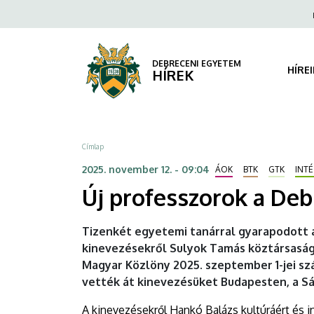
Új
Ugrás
Fels
a
navi
professzorok
tartalomra
a
DEBRECENI EGYETEM
HÍRE
HÍREK
Debreceni
Egyetemen
Morzsa
Címlap
|
2025. november 12. - 09:04
ÁOK
BTK
GTK
INT
DEBRECENI
Új professzorok a De
EGYETEM
Tizenkét egyetemi tanárral gyarapodott 
kinevezésekről Sulyok Tamás köztársasági e
Magyar Közlöny 2025. szeptember 1-jei sz
vették át kinevezésüket Budapesten, a S
A kinevezésekről Hankó Balázs kultúráért és in