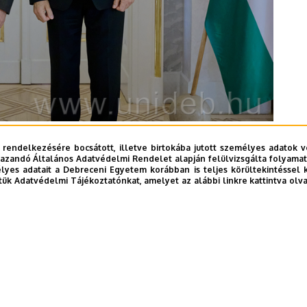
 rendelkezésére bocsátott, illetve birtokába jutott személyes adatok v
azandó Általános Adatvédelmi Rendelet alapján felülvizsgálta folyamata
yes adatait a Debreceni Egyetem korábban is teljes körültekintéssel 
tük Adatvédelmi Tájékoztatónkat, amelyet az alábbi linkre kattintva olv