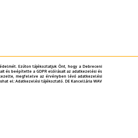
édelmét. Ezúton tájékoztatjuk Önt, hogy a Debreceni
it és beépítette a GDPR előírásait az adatkezelési és
kezelte, megfelelve az érvényben lévő adatkezelési
ashat el:
Adatkezelési tájékoztató.
DE Kancellária WAV