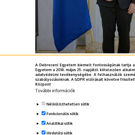
A Debreceni Egyetem kiemelt fontosságúnak tartja a
Sajtóközpont
Egyetem a 2018. május 25. napjától kötelezően alkalm
adatvédelmi tevékenységébe. A felhasználók személ
Fotó - Sándor-palota (Bartos Gyula)
szabályozásoknak. A GDPR előírásait követve frissítet
Központ
További információk
Last update:
2025. 11. 12. 09:12
Nélkülözhetetlen sütik
Funkcionális sütik
Megosztás
Analitikai sütik
Hirdetési sütik