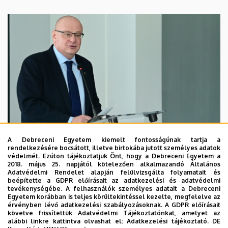
A Debreceni Egyetem kiemelt fontosságúnak tartja a
rendelkezésére bocsátott, illetve birtokába jutott személyes adatok
védelmét. Ezúton tájékoztatjuk Önt, hogy a Debreceni Egyetem a
2018. május 25. napjától kötelezően alkalmazandó Általános
Adatvédelmi Rendelet alapján felülvizsgálta folyamatait és
2026. augusztus 7.
beépítette a GDPR előírásait az adatkezelési és adatvédelmi
Kossa György búcsúzó beszéde
tevékenységébe. A felhasználók személyes adatait a Debreceni
Egyetem korábban is teljes körültekintéssel kezelte, megfelelve az
érvényben lévő adatkezelési szabályozásoknak. A GDPR előírásait
követve frissítettük Adatvédelmi Tájékoztatónkat, amelyet az
GRÓF TISZA ISTVÁN DEBRECENI EGYETEMÉRT ALAPÍTVÁNY
alábbi linkre kattintva olvashat el:
Adatkezelési tájékoztató.
DE
INTÉZMÉNYI