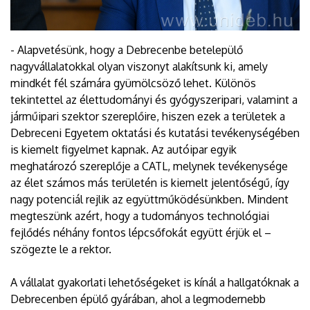
- Alapvetésünk, hogy a Debrecenbe betelepülő
nagyvállalatokkal olyan viszonyt alakítsunk ki, amely
mindkét fél számára gyümölcsöző lehet. Különös
tekintettel az élettudományi és gyógyszeripari, valamint a
járműipari szektor szereplőire, hiszen ezek a területek a
Debreceni Egyetem oktatási és kutatási tevékenységében
is kiemelt figyelmet kapnak. Az autóipar egyik
meghatározó szereplője a CATL, melynek tevékenysége
az élet számos más területén is kiemelt jelentőségű, így
nagy potenciál rejlik az együttműködésünkben. Mindent
megteszünk azért, hogy a tudományos technológiai
fejlődés néhány fontos lépcsőfokát együtt érjük el –
szögezte le a rektor.
A vállalat gyakorlati lehetőségeket is kínál a hallgatóknak a
Debrecenben épülő gyárában, ahol a legmodernebb