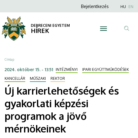
Új
Ugrás
Anonim
Nyel
Bejelentkezés
HU
EN
a
Felhasználói
karrierlehetőségek
tartalomra
fiók
DEBRECENI EGYETEM
és
HÍREK
menüje
Tar
gyakorlati
ker
képzési
Morzsa
Címlap
programok
2024. október 15. - 13:51
INTÉZMÉNYI
IPARI EGYÜTTMŰKÖDÉSEK
a
KANCELLÁR
MŰSZAKI
REKTOR
Új karrierlehetőségek és
jövő
gyakorlati képzési
mérnökeinek
programok a jövő
|
mérnökeinek
DEBRECENI