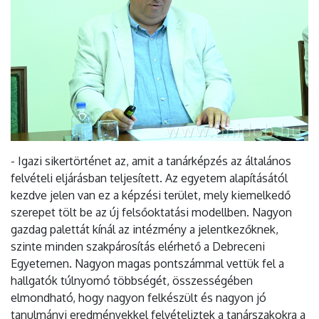
- Igazi sikertörténet az, amit a tanárképzés az általános
felvételi eljárásban teljesített. Az egyetem alapításától
kezdve jelen van ez a képzési terület, mely kiemelkedő
szerepet tölt be az új felsőoktatási modellben. Nagyon
gazdag palettát kínál az intézmény a jelentkezőknek,
szinte minden szakpárosítás elérhető a Debreceni
Egyetemen. Nagyon magas pontszámmal vettük fel a
hallgatók túlnyomó többségét, összességében
elmondható, hogy nagyon felkészült és nagyon jó
tanulmányi eredményekkel felvételiztek a tanárszakokra a