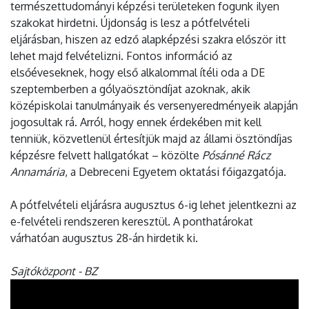
természettudományi képzési területeken fogunk ilyen
szakokat hirdetni. Újdonság is lesz a pótfelvételi
eljárásban, hiszen az edző alapképzési szakra először itt
lehet majd felvételizni. Fontos információ az
elsőéveseknek, hogy első alkalommal ítéli oda a DE
szeptemberben a gólyaösztöndíjat azoknak, akik
középiskolai tanulmányaik és versenyeredményeik alapján
jogosultak rá. Arról, hogy ennek érdekében mit kell
tenniük, közvetlenül értesítjük majd az állami ösztöndíjas
képzésre felvett hallgatókat – közölte
Pósánné Rácz
Annamária
, a Debreceni Egyetem oktatási főigazgatója.
A pótfelvételi eljárásra augusztus 6-ig lehet jelentkezni az
e-felvételi rendszeren keresztül. A ponthatárokat
várhatóan augusztus 28-án hirdetik ki.
Sajtóközpont - BZ