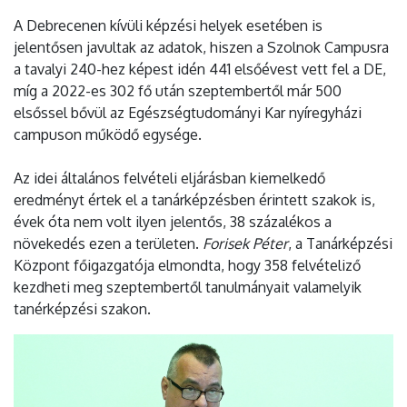
A Debrecenen kívüli képzési helyek esetében is
jelentősen javultak az adatok, hiszen a Szolnok Campusra
a tavalyi 240-hez képest idén 441 elsőévest vett fel a DE,
míg a 2022-es 302 fő után szeptembertől már 500
elsőssel bővül az Egészségtudományi Kar nyíregyházi
campuson működő egysége.
Az idei általános felvételi eljárásban kiemelkedő
eredményt értek el a tanárképzésben érintett szakok is,
évek óta nem volt ilyen jelentős, 38 százalékos a
növekedés ezen a területen.
Forisek Péter
, a Tanárképzési
Központ főigazgatója elmondta, hogy 358 felvételiző
kezdheti meg szeptembertől tanulmányait valamelyik
tanérképzési szakon.