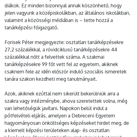
diákok. Ez minden bizonnyal annak köszönhető, hogy
jelen vagyunk a középiskolákban, az általános iskolákban,
valamint a közösségi médiában is – tette hozzá a
tanárképzési főigazgató.
Forisek Péter megjegyezte: osztatlan tanárképzésekre
27,2 százalékkal, a rövidciklusú tanárképzésekre 44
százalékkal nőtt a felvettek száma. A szakmai
tanárképzésekre 99 főt vett fel az egyetem, akiknek
csaknem fele az idén először induló szociális ismeretek
tanára szakon kezdheti meg tanulmányait.
Azok, akiknek ezúttal nem sikerült bekerülniük arra a
szakra vagy intézménybe, ahova szeretettek volna, még
van lehetőségük javítani. Napokon belül indul a
pótfelvételi eljárás, amelyen a Debreceni Egyetem
hagyományosan önköltséges képzéseket hirdet meg, de
a kiemelt képzési területeken alap- és osztatlan