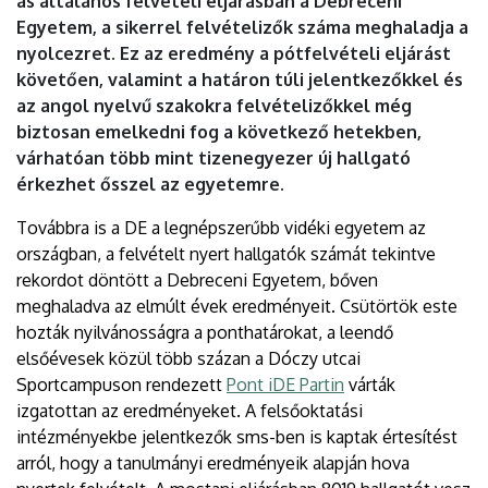
as általános felvételi eljárásban a Debreceni
Egyetem, a sikerrel felvételizők száma meghaladja a
nyolcezret. Ez az eredmény a pótfelvételi eljárást
követően, valamint a határon túli jelentkezőkkel és
az angol nyelvű szakokra felvételizőkkel még
biztosan emelkedni fog a következő hetekben,
várhatóan több mint tizenegyezer új hallgató
érkezhet ősszel az egyetemre.
Továbbra is a DE a legnépszerűbb vidéki egyetem az
országban, a felvételt nyert hallgatók számát tekintve
rekordot döntött a Debreceni Egyetem, bőven
meghaladva az elmúlt évek eredményeit. Csütörtök este
hozták nyilvánosságra a ponthatárokat, a leendő
elsőévesek közül több százan a Dóczy utcai
Sportcampuson rendezett
Pont iDE Partin
várták
izgatottan az eredményeket. A felsőoktatási
intézményekbe jelentkezők sms-ben is kaptak értesítést
arról, hogy a tanulmányi eredményeik alapján hova