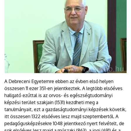
A Debreceni Egyetemre ebben az évben első helyen
összesen 11 ezer 351-en jelentkeztek. A legtöbb elsőéves
hallgató ezúttal is az orvos- és egészségtudományi
képzési terület szakjain (1531) kezdheti meg a
tanulmányait, ezt a gazdaságtudományi képzések követik,
itt összesen 1322 elsőéves lesz majd szeptembertől. A
pedagógusképzésekre 1048 jelentkező nyert felvételt, de
sok elsőéves lesz majd a műszaki (863), a jogi (691) és a