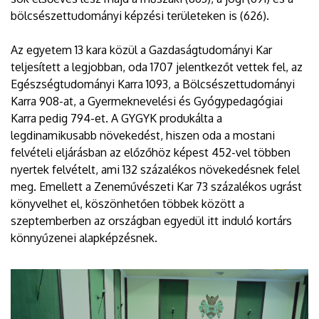
bölcsészettudományi képzési területeken is (626).
Az egyetem 13 kara közül a Gazdaságtudományi Kar
teljesített a legjobban, oda 1707 jelentkezőt vettek fel, az
Egészségtudományi Karra 1093, a Bölcsészettudományi
Karra 908-at, a Gyermeknevelési és Gyógypedagógiai
Karra pedig 794-et. A GYGYK produkálta a
legdinamikusabb növekedést, hiszen oda a mostani
felvételi eljárásban az előzőhöz képest 452-vel többen
nyertek felvételt, ami 132 százalékos növekedésnek felel
meg. Emellett a Zeneművészeti Kar 73 százalékos ugrást
könyvelhet el, köszönhetően többek között a
szeptemberben az országban egyedül itt induló kortárs
könnyűzenei alapképzésnek.