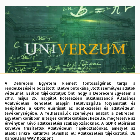
A Debreceni Egyetem kiemelt fontosságúnak tartja a
rendelkezésére bocsátott, illetve birtokába jutott személyes adatok
védelmét. Ezúton tájékoztatjuk Önt, hogy a Debreceni Egyetem a
2018. május 25. napjától kötelezően alkalmazandó Általános
Adatvédelmi Rendelet alapján felülvizsgálta folyamatait és
2026. augusztus 7.
beépítette a GDPR előírásait az adatkezelési és adatvédelmi
Univerzum: A Debreceni Egyetem
tevékenységébe. A felhasználók személyes adatait a Debreceni
Egyetem korábban is teljes körültekintéssel kezelte, megfelelve az
titkos receptjei
érvényben lévő adatkezelési szabályozásoknak. A GDPR előírásait
követve frissítettük Adatvédelmi Tájékoztatónkat, amelyet az
alábbi linkre kattintva olvashat el:
Adatkezelési tájékoztató.
DE
KUTATÁS
TUDOMÁNY
Kancellária WAV Központ