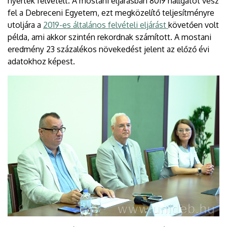
nyertek felvételt. A mostani eljárásban 8019 hallgatót vesz
fel a Debreceni Egyetem, ezt megközelítő teljesítményre
utoljára a
2019-es általános felvételi eljárást
követően volt
példa, ami akkor szintén rekordnak számított. A mostani
eredmény 23 százalékos növekedést jelent az előző évi
adatokhoz képest.