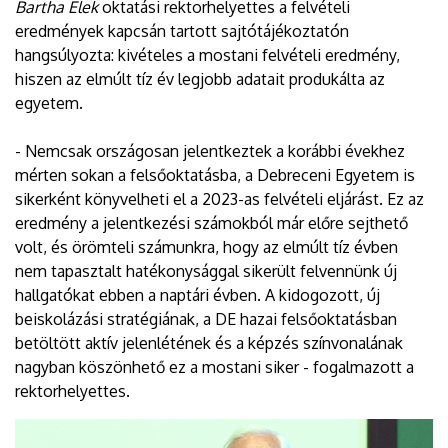
Bartha Elek
oktatási rektorhelyettes a felvételi
eredmények kapcsán tartott sajtótájékoztatón
hangsúlyozta: kivételes a mostani felvételi eredmény,
hiszen az elmúlt tíz év legjobb adatait produkálta az
egyetem.
- Nemcsak országosan jelentkeztek a korábbi évekhez
mérten sokan a felsőoktatásba, a Debreceni Egyetem is
sikerként könyvelheti el a 2023-as felvételi eljárást. Ez az
eredmény a jelentkezési számokból már előre sejthető
volt, és örömteli számunkra, hogy az elmúlt tíz évben
nem tapasztalt hatékonysággal sikerült felvennünk új
hallgatókat ebben a naptári évben. A kidogozott, új
beiskolázási stratégiának, a DE hazai felsőoktatásban
betöltött aktív jelenlétének és a képzés színvonalának
nagyban köszönhető ez a mostani siker - fogalmazott a
rektorhelyettes.