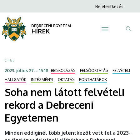
Soha
Ugrás
Anonim
Bejelentkezés
a
N
Felhasználói
nem
tartalomra
fiók
DEBRECENI EGYETEM
látott
HÍREK
menüje
Tar
felvételi
ker
rekord
Morzsa
Címlap
a
2023. július 27. - 15:18
BEISKOLÁZÁS
FELSŐOKTATÁS
FELVÉTELI
Debreceni
HALLGATÓK
INTÉZMÉNYI
OKTATÁS
PONTHATÁROK
Soha nem látott felvételi
Egyetemen
rekord a Debreceni
|
Egyetemen
DEBRECENI
EGYETEM
Minden eddiginél több jelentkezőt vett fel a 2023-